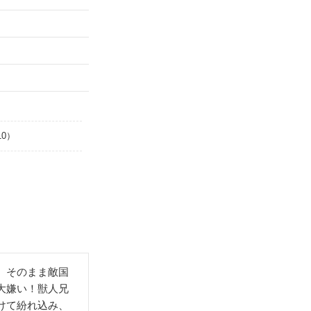
10）
、そのまま敵国
大嫌い！獣人兄
けて紛れ込み、