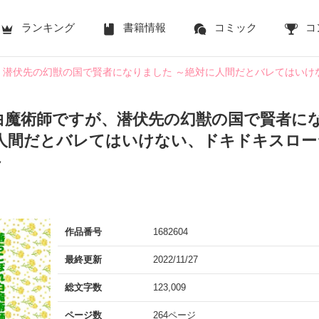
ランキング
書籍情報
コミック
コ
、潜伏先の幻獣の国で賢者になりました ～絶対に人間だとバレてはいけ
白魔術師ですが、潜伏先の幻獣の国で賢者に
に人間だとバレてはいけない、ドキドキスロー
～
作品番号
1682604
最終更新
2022/11/27
総文字数
123,009
ページ数
264ページ