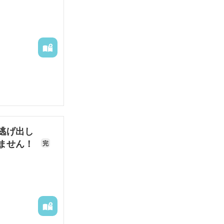
、実家の多額の
を知っている。
ユは公爵の為に
探ることを決意
出すことに。そ
り、ミユもまた
たがいを意識し
」と呼ばれてい
んな中、二人は
逃げ出し
ません！
完