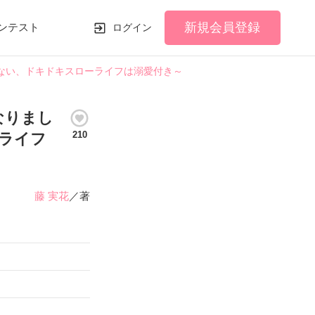
新規会員登録
ンテスト
ログイン
ない、ドキドキスローライフは溺愛付き～
なりまし
210
ライフ
藤 実花
／著