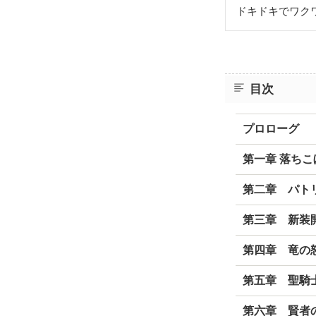
ドキドキでワク
目次
プロローグ
第一章 落ち
第二章 パト
第三章 新装
第四章 竜の
第五章 聖騎
第六章 賢者