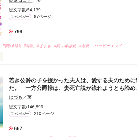
朝露ココア
／著
り妻』にすぎない。そのことを忘れるな」と最初に宣言される。ミユは
り妻であることを受け入れる。だが、彼女は姉が不貞を働いていたこと
総文字数/54,139
の不貞の相手との間に出来た子の堕胎手術が原因だった。生真面目なミ
87ページ
ファンタジー
、その公爵が真実の愛を見つけて新しい妻を迎えられるよう姉の真実を
以前調査員の仕事をしていたときのボスや同僚とともに姉の調査に乗り
を愛せないと言っていたはずの公爵がミユに強烈に絡んでくるようにな
799
れていく。

も懸命に想いを伝えようと必死の公爵と、天然無自覚鈍感なミユは、お
#契約結婚
#毒親
#ざまぁ
#異世界恋愛
#溺愛
#ハッピーエンド
じょじょに狭めていく。といいたいところだが、亡くなった姉が「美姫
んちくりんの容姿にコンプレックスのあるミユは、素直になれない。そ
略に巻き込まれてしまい……。

令嬢、マイア。

ハッピーエンド確約です。ゆるゆる設定ご容赦願います。

相応しくない冷遇を受けていた。

与えられず、血色も悪い。

若き公爵の子を授かった夫人は、愛する夫のために
レスは着せてもらえない。

た。 一方公爵様は、妻死亡説が流れようとも諦め
義妹に虐められ、このような仕打ちを受けることとなった。

はづも
／著
生きる中、マイアにひとつの縁談が舞い込んでくる。

──社交界の堅物で、大の女嫌いが相手だ。

総文字数/146,896
であり、あくまで建前の婚約。

作品を読む
210ページ
ファンタジー
ュアの態度は誠実だった。

たよりも話のわかる人だな」

い姿がもったいない」

667
べられないものはあるか？」
