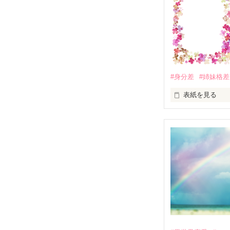
いいが、『お飾
借金の為にお飾
姉の死因は、そ
心を痛める一方
する。そして、
の直後、おまえ
そんな彼に惹か
不器用だけれど
#身分差
#姉妹格差
あいその距離を
たのに比べてち
表紙を見る
国家レベルの謀
ハベリア家伯爵
※全六十一話。
マイアは身分に
食事はまともに
髪は乱れて、ド
父がかわいがる
絶望的な状況で
ジョシュア公爵
これは契約結婚
しかし、ジョシ
「君は思ってい
「それでは美し
「マイア嬢、食