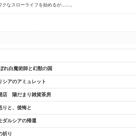
ワクなスローライフを始めるが……。
こぼれ白魔術師と幻獣の国
リシアのアミュレット
開店 陽だまり雑貨茶房
怒りと、後悔と
士ダルシアの帰還
の祈り