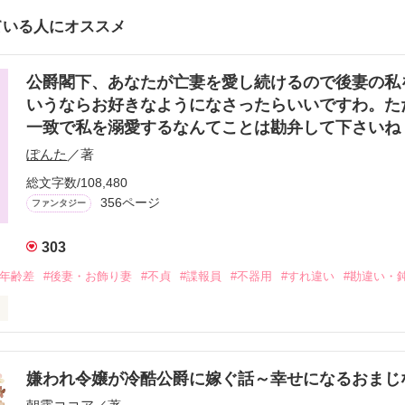
ている人にオススメ
公爵閣下、あなたが亡妻を愛し続けるので後妻の私
いうならお好きなようになさったらいいですわ。た
一致で私を溺愛するなんてことは勘弁して下さい
ぽんた
／著
総文字数/108,480
356ページ
ファンタジー
303
#年齢差
#後妻・お飾り妻
#不貞
#諜報員
#不器用
#すれ違い
#勘違い・
のミユ・ギャラガーは、ブレントン・ウインズレット公爵に借金のカタ
が亡くなった為、その後妻として彼に嫁ぐことになった。公爵は、「銀
ある。彼は、いつも銀仮面を着用していて素顔は醜く不躾で乱暴者でと
嫌われ令嬢が冷酷公爵に嫁ぐ話～幸せになるおまじ
は、その公爵から「亡くなったクラリスしか愛せない。きみは好きなこ