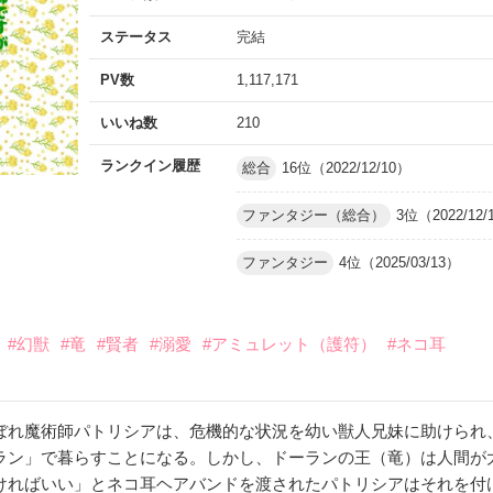
ステータス
完結
PV数
1,117,171
いいね数
210
ランクイン履歴
総合
16位（2022/12/10）
ファンタジー（総合）
3位（2022/12/
ファンタジー
4位（2025/03/13）
#幻獣
#竜
#賢者
#溺愛
#アミュレット（護符）
#ネコ耳
ぼれ魔術師パトリシアは、危機的な状況を幼い獣人兄妹に助けられ
ラン」で暮らすことになる。しかし、ドーランの王（竜）は人間が
ければいい」とネコ耳ヘアバンドを渡されたパトリシアはそれを付