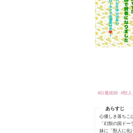
#白魔術師
#獣人
あらすじ
心優しき落ちこ
「幻獣の国ドー
妹に「獣人に化