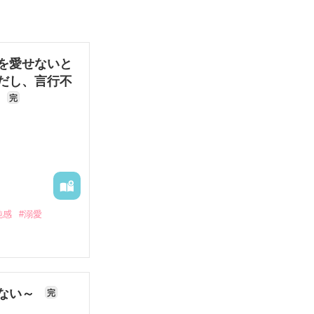
を愛せないと
だし、言行不
ね
完
鈍感
#溺愛
がわりに嫁いで
仮面の騎士」と
いい噂が一つも
ない～
完
とをしていれば