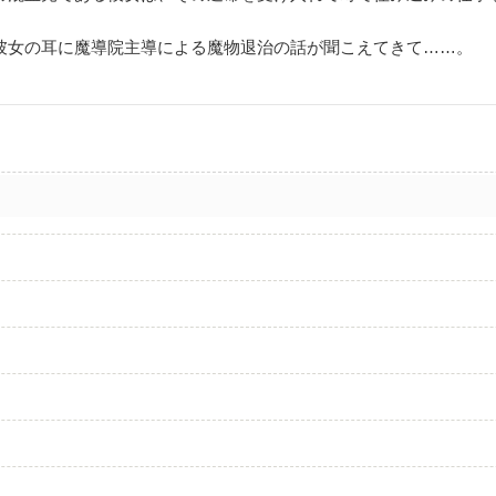
彼女の耳に魔導院主導による魔物退治の話が聞こえてきて……。