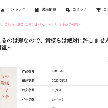
ランキング
書籍情報
コミック
コ
で、貴様らは絶対に許しません ～という令嬢の報復～
れるのは癪なので、貴様らは絶対に許しませ
報復～
作品番号
1704544
最終更新
2023/08/15
総文字数
19,961
ページ数
27ページ