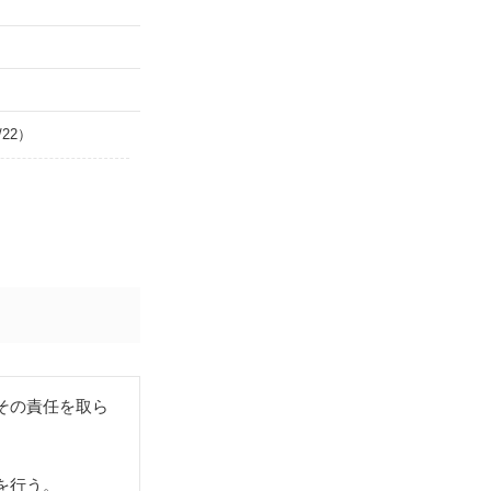
/22）
）
その責任を取ら
を行う。