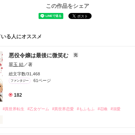
この作品をシェア
ている人にオススメ
悪役令嬢は最後に微笑む
完
翠玉 結
／著
総文字数/31,468
61ページ
ファンタジー
182
#異世界転生
#乙女ゲーム
#異世界恋愛
#もふもふ
#召喚
#溺愛