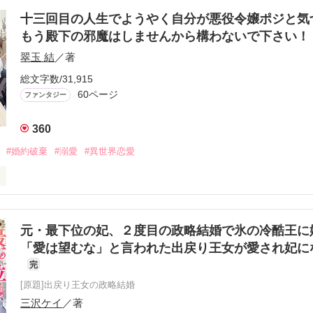
を目撃した私は、

告げられた。

十三回目の人生でようやく自分が悪役令嬢ポジと気
もう殿下の邪魔はしませんから構わないで下さい
るか分からない、

翠玉 結
／著
の相手なんて疲れるだけなんだよ」

総文字数/31,915
を残して。

60ページ
ファンタジー
た乙女ゲームも、

バットエンド。

360
に見せた悪役令嬢の笑顔が、

#婚約破棄
#溺愛
#異世界恋愛
と言っているようにまで思えた。

目な女なのかもしれない。

ていた私には、

私、

元・最下位の妃、２度目の政略結婚で氷の冷酷王に
てくる悲鳴も

前夜の式典で命を落とした。

音も聞こえてなくて、

「愛は望むな」と言われた出戻り王女が愛され妃に
迎えた。

完
約破棄する」と

つける婚約者、

りたい。

[原題]出戻り王女の政略結婚
ウド様の手によって。

三沢ケイ
／著
うことはなく、
