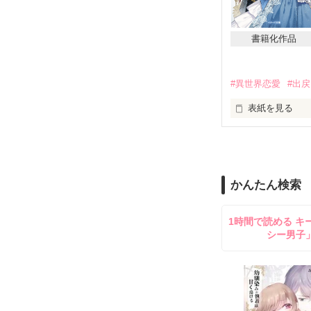
そしてそれが一
前世でプレイし
何度も繰り返し
悪役令嬢

〖十三回目〗の
リサリル・イル
書籍化作品
死んだ理由…そ
今度こそ素直に
毎回悪役令嬢と
だけど原作の修
#異世界恋愛
#出
殿下の恋路を邪
性格最悪なんで
表紙を見る
どう頑張ろうと、
殿下からの愛を
破滅の道を進ま
❖ベリーズ文庫2
落ち込む私を慰
その結末をが分
原作にはいなか
15歳のときに
もう二度と同じ
る。

一匹のもふもふ
かんたん検索
ところが、クリ
そして死なない
おり、完全に入
童顔なことも相
そう思って殿下
1時間で読める キ
ーレムでは最下
何故か前の記憶
シー男子
ハーレムでは王
まさかのご執心
生活していた。
国の事情にとて
そんな中、22
を使い込んでい
「殿下！私、死
リスはアーヴィ