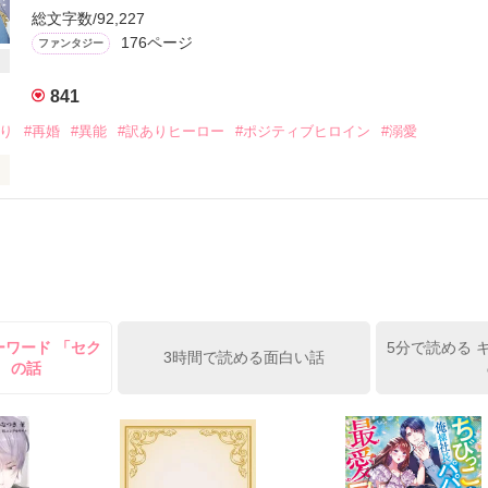
度ではなく、

ていた乙女ゲームの

総文字数/92,227
ていることに気が付いたのは

176ページ
ファンタジー
人生。

シスに転生していた。

841
れは、

なりたいのに

いうポジションで立ち振る舞い、

正力が強すぎて

戻り
#再婚
#異能
#訳ありヒーロー
#ポジティブヒロイン
#溺愛
魔していたいたからだった。

すけど！！



受け取ることなく死ぬ。

なければいけないのかと

024年8月刊にて発売予定❖

めてくれるのは

かっているなら

った

アリスは政治の駒として隣国ビクルス国の王太子──クリス（23歳）のハ
過ちは繰り返さない！

でした。

スは大の年上女性が好きだった！　絶対的寵妃ポジションに40歳熟女
！！

れ込んでいる。

まって、アリスは全く相手にされない。渡りが１度もないまま時だけが
と関わらないようにしていたのに、

ーワード 「セク
5分で読める 
位の妃とみなされる。

3時間で読める面白い話
とは違って、

」 の話
太子の寵愛に応じて給金が決まる実力主義なシステムのため、アリスは
で溺愛ルートまっしぐらで？！

ただ、そのおかげで各国から来た妃たちと仲良くなって色々な話を聞く
作品を読む
も詳しくなる。

歳のときに大事件が起こる。夫である王太子クリスが寵妃への贈り物の
ることが発覚し、失脚してしまったのだ。財務健全化の一環でハーレム
にたくありません！」

国に戻ることに。
