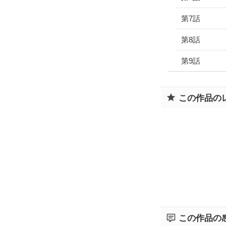
第7話
第8話
第9話
この作品の
この作品の