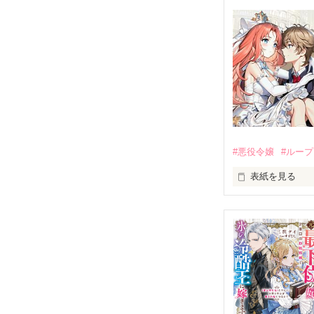
彼氏の浮気現場
そのまま別れを
「何を考えてい
素直じゃない女
そんな捨て台詞
気分転換に始め
何をどうしてか
ゲーム内の最後
#悪役令嬢
#ループ
人生の負け組だ
表紙を見る
私って本当に駄
自暴自棄になっ
公爵令嬢である
周囲から聞こえ
エリーザは挙式
クラクションの
呆気なく最期を
「貴様とは、婚
残酷な事を突き
来世は素直にな
王太子殿下クラ
その願いは、叶