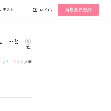
新規会員登録
ンテスト
ログイン
ん ～と
31
こまの ととと
／著