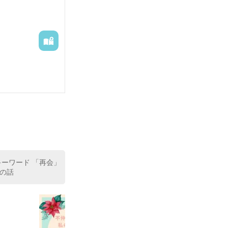
ーレムに送られ
（異世界基準）が
流れてゆき、ハ
キーワード 「再会」
の話
使用人のように
ことができ、各
ために多額の国費
は解散され、ア