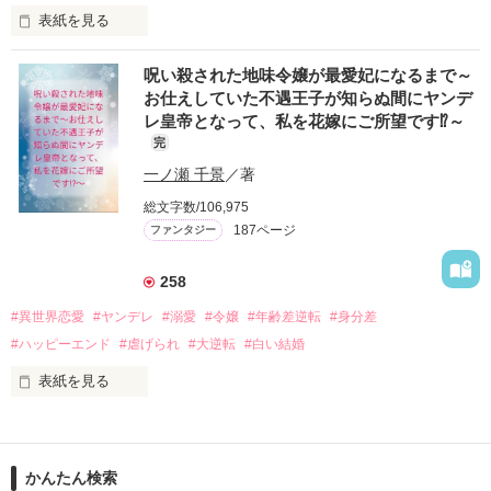
トップに立つ双璧元帥のふたりが動くことになる

表紙を見る
マーベル子爵とサブル侯爵の手から逃げていたイリヤは、なぜ
そこでの出会いが、多くの運命を巻き込んでいく

呪い殺された地味令嬢が最愛妃になるまで～
か悪女とか毒婦とか呼ばれるようになっていた。そのため、な
お仕えしていた不遇王子が知らぬ間にヤンデ
かなか仕事も決まらない。運よく見つけた求人は家庭教師であ
「価値がないって誰が決めた？」

レ皇帝となって、私を花嫁にご所望です⁉～
るが、仕事先は王城である。

完
嬉々として王城を訪れると、本当の仕事は聖女の母親役とのこ
「自分の価値は自分で作るの」

と。一か月前に聖女召喚の儀で召喚された聖女は、生後半年の
一ノ瀬 千景
／著
赤ん坊であり、宰相クライブの養女となっていた。

どこにいても祈っているから

イリヤは聖女マリアンヌの母親になるためクライブと（契約）
姿を変えても見えなくなっても、いつも月がそばにあるように

総文字数/106,975
結婚をしたが、結婚したその日の夜、彼はイリヤの身体を求め
どうかあなたに満つる月のご加護があることを――

187ページ
ファンタジー
てきて――。

娘の聖女マリアンヌを立派な淑女に育てあげる使命に燃えてい
2018.7.31～2018.11.1

258
る契約母イリヤと、そんな彼女が気になっている毒舌宰相クラ
イブのちょっとずれている（契約）結婚、そして聖女マリアン
彩菜夢さん　星影かぐやさん　

#異世界恋愛
#ヤンデレ
#溺愛
#令嬢
#年齢差逆転
#身分差
ヌの成長の物語。

まる・θ・さん　柚アイスさん

#ハッピーエンド
#虐げられ
#大逆転
#白い結婚
※LINEマンガ先行配信26.7.22：booklistaSTUDIOさんで、縦読
レビューありがとうございます！

みカラーコミカライズしていただきました。
表紙を見る
・。*・。*・。*・。*・。*・。*・。*・。*・。*・。*・

本編に登場する上官×副官コンビのお話は

年下の不遇王子が、知らぬ間にヤンデレ皇帝に⁉

「剣に願いを、掌に口づけを―最高位の上官による揺るぎない
作品を読む
恋着―」

「君が〝愛〟を教えてくれたあの日から、私の命は君のものに
かんたん検索
なった。君を愛するためだけに生きると決めたんだ」
