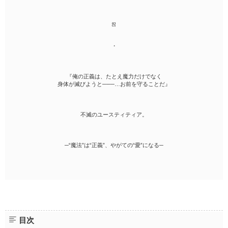
ஜ
・
『俺の正義は、たとえ魔力だけでなく
身体が滅びようと───…お前を守ることだ』
不滅のユースティティア。
─“魔法”は“正義”、やがての“愛”になる─
目次