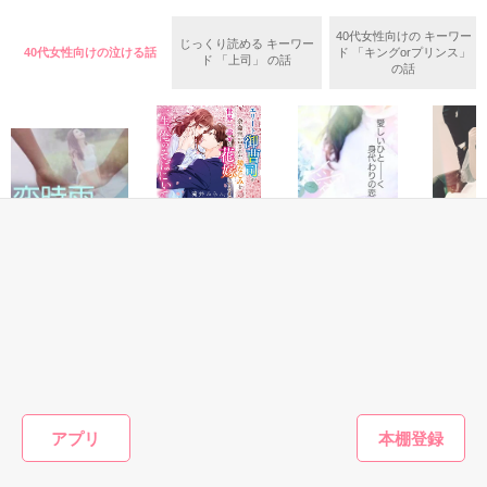
直江亜季子先生の作画でコミカライズ連載中です。

時系列はこの作品の後になります。

40代女性向けの キーワー
じっくり読める キーワー
リンク作品ではありますが、単体で楽しんでいただけます。

40代女性向けの泣ける話
ド 「キングorプリンス」
ハンナ・シュミット（旧姓：サラヴァン）　22歳

ド 「上司」 の話
の話
地味で平凡な中級貴族の娘。異国に嫁ぐも、夫の愛人に呪い殺
また国王クラウスの物語は

された……はずだったのに

「瞳に印を、首筋に口づけを―孤高な国王陛下による断ち難き
十五年後に突然、目覚めて⁉　

愛染―」

かつて教育係として仕えていたエリオットに、妻として望まれ
るはめに。

最終章的な位置づけなので、この作品を読んだあとが楽しめる
と思います。

「エリオットさまは私のことになると、少し変です」

(この作品のヒロインの秘密について盛大なネタバレがあります
ので)

　　　　　　　×

恋愛(純愛)
恋愛(純愛)
恋愛(純愛)
恋愛(純愛)
シリーズものとして興味のある方は他２作品もよろしければ読
んでください。
恋時雨～恋、とき
一生、俺のそばに
愛しいひと――
好きを百
エリオット・カーミレス　32歳

どき、涙～
いて～エリート御
く ち な し身
かつては不遇王子として、どん底の境遇にいた。が、教育係で
saddy／
曹司が余命宣告さ
代わりの恋（番外
高橋 あこ／著
あるハンナの愛に触れ覚醒。

れた幼なじみを世
編）
滝井みらん／著
光月海愛（光月ミ
六大精霊を従える有能皇帝へと成長。

作品を読む
界一幸せな花嫁に
ア）／著
十五年眠り続けるハンナを待ち続けたエリオットの溺愛は暴走
するまで～
して……。

もっと見る
アプリ
「変でいい。ハンナをかわいいと感じられない目と、感性な
ら、私には不要だから」

かんたん検索の条件を変える