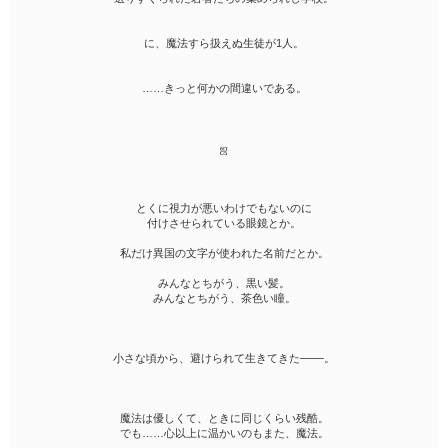
に、魔法すら扱えぬ生徒が1人。
……きっと何かの間違いである。
ஜ
とくに視力が悪いわけでもないのに
付けさせられている眼鏡とか。
私だけ異国の文字が使われた名前だとか。
みんなとちがう、黒い髪。
みんなとちがう、茶色い瞳。
小さな頃から、避けられて生きてきた───。
魔法は優しくて、ときに同じくらい残酷。
でも……心以上に温かいのもまた、魔法。