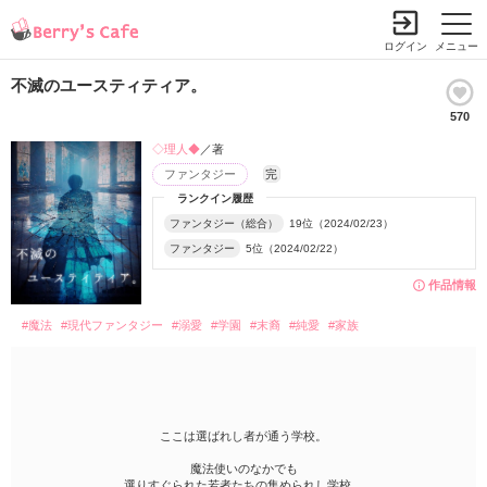
ログイン
メニュー
不滅のユースティティア。
570
◇理人◆
／著
ファンタジー
完
ランクイン履歴
ファンタジー（総合）
19位（2024/02/23）
ファンタジー
5位（2024/02/22）
作品情報
#魔法
#現代ファンタジー
#溺愛
#学園
#末裔
#純愛
#家族
ここは選ばれし者が通う学校。
魔法使いのなかでも
選りすぐられた若者たちの集められし学校。