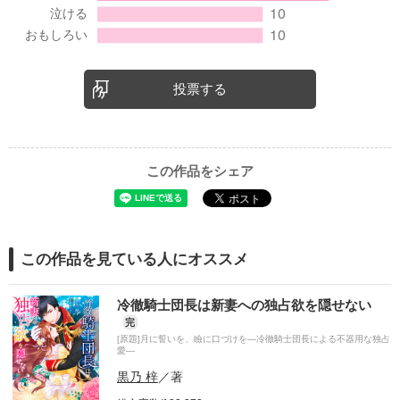
投票する
この作品をシェア
この作品を見ている人にオススメ
冷徹騎士団長は新妻への独占欲を隠せない
完
[原題]月に誓いを、瞼に口づけを―冷徹騎士団長による不器用な独占
愛―
黒乃 梓
／著