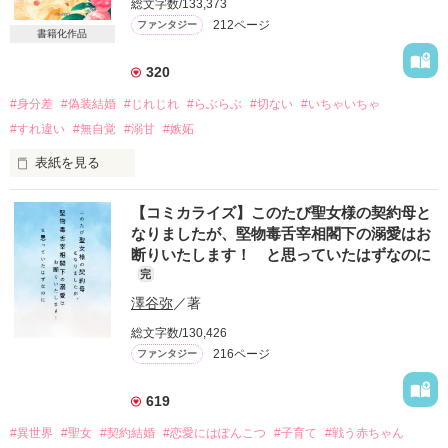
総文字数/133,373
212ページ
ファンタジー
書籍化作品
320
#身分差
#偽装結婚
#じれじれ
#らぶらぶ
#切ない
#いちゃいちゃ
#すれ違い
#無自覚
#溺甘
#嫉妬
表紙を見る
アルント王国の歴史は古く、王国成立の伝説は

【コミカライズ】このたび聖女様の契約母と
今もなお人々に語り継がれている

なりましたが、堅物毒舌宰相閣下の溺愛はお
断りいたします！ と思っていたはずなのに
王国の誇る最強の騎士団『アルノー夜警団』

完
国王直属の管轄にあり、彼らは王や城を含め

澤谷弥
／著
国民の安穏な暮らしを維持するため

警護・官憲組織の役割も担っていた

総文字数/130,426
216ページ
ファンタジー
『ある男の館にひとりの女性が捕われているという話だ

彼女を表沙汰にすることなく救出し、ここへ連れて来てほし
619
い』

#異世界
#聖女
#契約結婚
#恋愛にはぽんこつ
#子育て
#戦う赤ちゃん
ある日、国王直々の命が下されアルノー夜警団の
