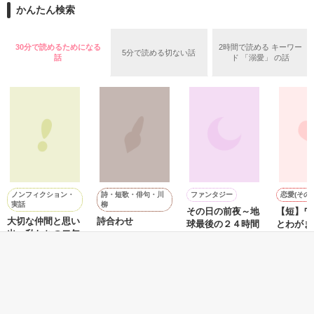
十年間使用人のような扱いを受け、虐げられていた。

かんたん検索
財前ホールディングス御曹司

財前珀人(29)

×

そんなある日のこと。

30分で読めるためになる
2時間で読める キーワー
仕事も家庭も全力投球な妻

5分で読める切ない話
不幸にも黒塗りの高級車に追突されそうになってしまう。

話
ド 「溺愛」 の話
Zアドバンス開発部

財前悠花(27)

車の主、生田目病院院長・生田目（なばため）から示談の条件
*｡.。*゜*｡.。*゜*｡.｡*゜*｡.｡*゜

を提示……

されるどころか、なぜか車で連れ去られ、やってきたのはお見
合い会場で。

最後の一夜のはずが思い切り愛され

夫婦関係にも少しずつ変化が。

顔が似ているという理由だけで、

そしてお腹には彼の愛の証を授かって――。

由惟は生田目の娘の身代わりとしてお見合いをすることに。

ノンフィクション・
詩・短歌・俳句・川
ファンタジー
恋愛(その他
実話
柳
その日の前夜～地
【短】ワ
大切な仲間と思い
詩合わせ
球最後の２４時間
とわがま
2025.8.28～2025.9.13

しかし、見合い相手である天才外科医・成澤真紘（なりさわま
出～私たちの二年
～
白風／著
千智／著
ひろ）からは、

半～
貞次シュウ／著
「おまえと結婚するのは、院長になるためだけだ」と冷たく突
Ｈａルポソ／著
き放される始末。

作品を読む
もっと見る
絶対破談と思いきや、
