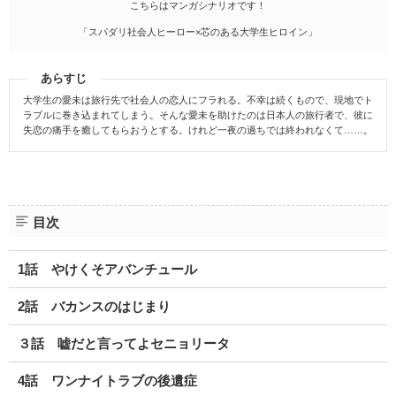
こちらはマンガシナリオです！
「スパダリ社会人ヒーロー×芯のある大学生ヒロイン」
あらすじ
大学生の愛未は旅行先で社会人の恋人にフラれる。不幸は続くもので、現地でト
ラブルに巻き込まれてしまう。そんな愛未を助けたのは日本人の旅行者で、彼に
失恋の痛手を癒してもらおうとする。けれど一夜の過ちでは終われなくて……。
目次
1話 やけくそアバンチュール
2話 バカンスのはじまり
３話 嘘だと言ってよセニョリータ
4話 ワンナイトラブの後遺症