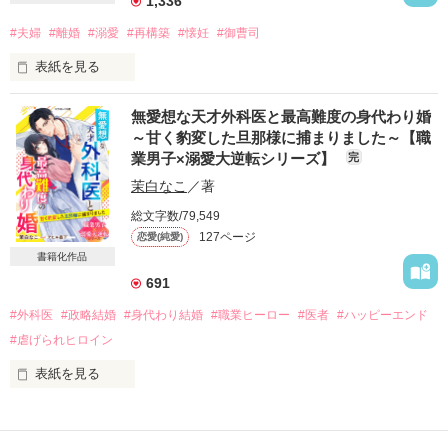
1,336
『わけがわからないんですが……』

#夫婦
#離婚
#溺愛
#再構築
#懐妊
#御曹司
表紙を見る
『俺を知って』

強引な彼にタジタジの砂羽だが……。

無愛想な天才外科医と最高難度の身代わり婚
結婚して一年。

～甘く豹変した旦那様に捕まりました～【職
ずっと片想いしていた相手だったから耐えてきたけれど…

業男子×溺愛大逆転シリーズ】
完
愛のない夫婦生活には、もううんざりだ。

２０１９．１．６公開完結

茉白なこ
／著
「――離婚しましょう」

総文字数/79,549
☆レビューお礼☆

私の決意は固い。

127ページ
恋愛(純愛)
なにを言われても彼とやり直すつもりなんてない。

書籍化作品
Bian♪さま

そう思っていたのに。

まこまこちー様

691
KISS MY様

「愛情が持てないなんて誰が言った？」

#外科医
#政略結婚
#身代わり結婚
#職業ヒーロー
#医者
#ハッピーエンド
ukoco様

「だって、一度も私を抱いてくれないじゃないですか……っ」

ねー太郎様

#虐げられヒロイン
「……だったら。今からきみを抱く」

konami77様

素敵なありがとうございました。
表紙を見る
*｡.。*゜*｡.。*゜*｡.｡*゜*｡.｡*゜

両親を亡くし、父の友人であった横井夫婦に引き取られた奥村
由惟（おくむらゆい）は、

作品を読む
不器用で愛情表現が苦手な夫
