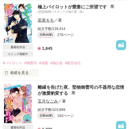
極上パイロットが愛妻にご所望です
完
[原題]敏腕パイロットの独占愛（仮）
若菜モモ
／著
総文字数/139,414
276ページ
恋愛(純愛)
書籍化作品
1,845
コミック掲載中
#パイロット
#御曹司
#溺愛
#独占欲
#航空会社
表紙を見る
大手航空会社のグランドスタッフとして勤務している

離縁を告げた夜、堅物御曹司の不器用な恋情
水樹砂羽には、同会社で憧れの人がいる。

が激愛豹変する
完
最年少機長で航空会社の御曹司である桜宮朝陽氏。

宝月なごみ
／著
総文字数/103,889
彼はCAからも絶大な人気。

183ページ
恋愛(純愛)
ある日、そのハイスペックなパイロット、

朝陽から『付き合おう』と交際を申し込まれる。

書籍化作品