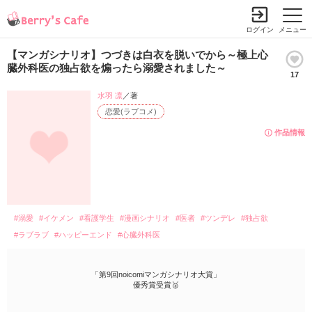
ログイン
メニュー
【マンガシナリオ】つづきは白衣を脱いでから～極上心
臓外科医の独占欲を煽ったら溺愛されました～
17
水羽 凛
／著
恋愛(ラブコメ)
作品情報
#溺愛
#イケメン
#看護学生
#漫画シナリオ
#医者
#ツンデレ
#独占欲
#ラブラブ
#ハッピーエンド
#心臓外科医
「第9回noicomiマンガシナリオ大賞」
優秀賞受賞🥈