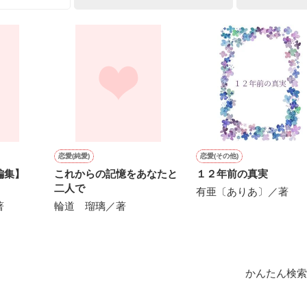
黙ってはおいてやろう。だが、何でもするという言葉は言わないほうがい
公爵

綺麗な黒髪に綺麗な青色の瞳

やく近衛騎士団長に翻弄されるテレシアの恋物語が始まる——

た顔は女性たちを引き寄せる

人気を誇っていた

クを被る彼の裏は……

❁ ❁ ❁ ┈┈┈┈┈┈┈┈

たリリィに恋したギルは

団長

恋愛(純愛)
恋愛(その他)
約を申し込む

エス

編集】
これからの記憶をあなたと
１２年前の真実
二人で
対婚約したくないリリィは

有亜〔ありあ〕／著
事として生きていこう！

著
輪道 瑠璃／著
す。私は元気です。】

令嬢

い手紙を残して逃亡

フィス

❁ ❁ ❁ ┈┈┈┈┈┈┈┈

されたのはレイヴン公爵家だった

かんたん検索
…」
