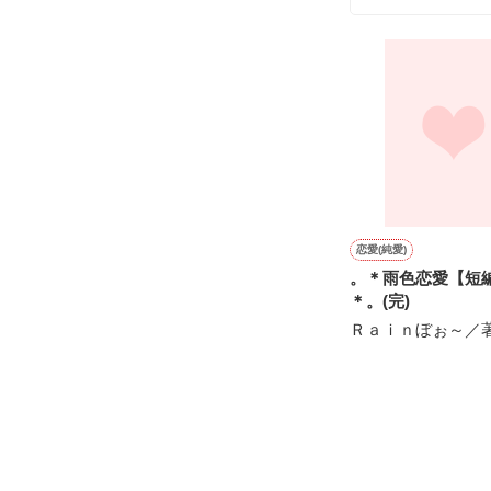
「そうだな……
ギル・レイヴン
サラサラとした
甘い言葉をささ
あまりにも整っ
社交界で圧倒的
表では甘いマス
┈┈┈┈┈┈┈ 
空から降ってき
悪魔の近衛騎士
恋愛(純愛)
国王命令での婚
リアム・ロドリ
。＊雨色恋愛【短
＊。(完)
とある事情で絶
×

そうだ！男装執
Ｒａｉｎぼぉ～／
【修行してきま
騎士団員の男爵
謎のリリィらし
テレシア・マー
┈┈┈┈┈┈┈ 
だけど……配属
「その瞳の色…