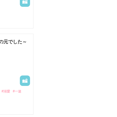
娼婦になり稼ご
の元でした～
果なし。

#溺愛
#一途