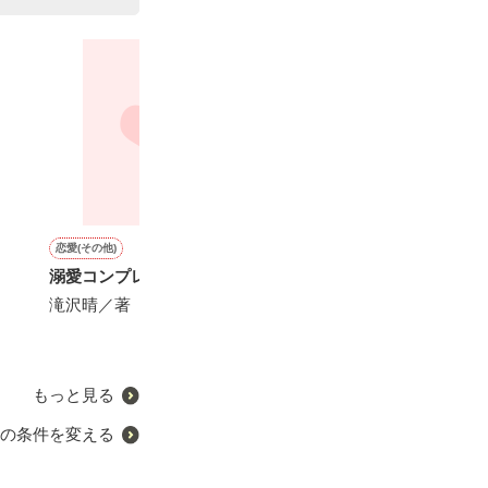
い」

恋愛(その他)
ファンタジー
ファンタジー
ファンタジー
溺愛コンプレックス
ねこねこ幼女の愛情ごはん
運命の恋
辺境騎士団のお
～異世界でもふもふ達に料
捨てられ幼女で
滝沢晴／著
x／著
理を作ります！～
護な家族に拾わ
いごはんを作り
葉月クロル／著
雨宮れん／著
もっと見る
の条件を変える