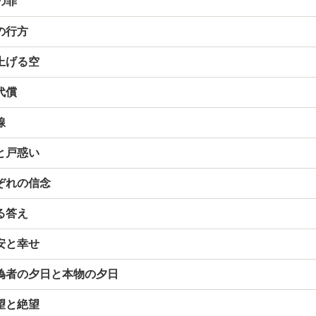
の罪
の行方
上げる空
代償
線
と戸惑い
ぞれの信念
る答え
安と幸せ
者の夕日と本物の夕日
望と絶望