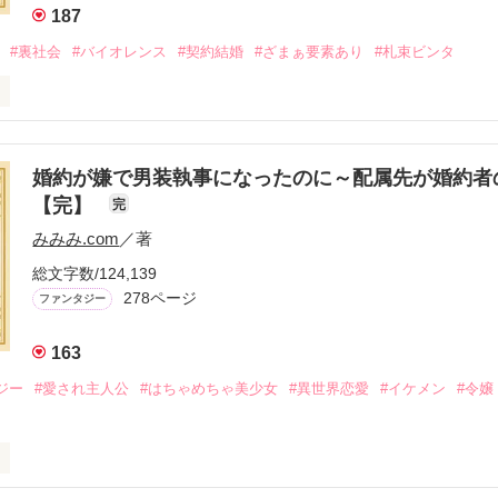
187
#裏社会
#バイオレンス
#契約結婚
#ざまぁ要素あり
#札束ビンタ
呼ばれた父は事業で失敗ばかり。

生活を送るオリヴィア・ディルムーンは、母が倒れたことをきっかけに
出した。

婚約が嫌で男装執事になったのに～配属先が婚約者
の店主は札束でビンタしてくる謎の男。

【完】
完
雇われたと思いきや……契約結婚だった！？

みみみ.com
／著
ロベールは仮面をつけており、謎が多いが幸せな結婚生活を満喫中。

を慕うアリスに一方的に敵視され、嫌がらせを受けるもオリヴィアには効
総文字数/124,139
278ページ
ファンタジー
る初夜騒動に危険ばかりの血まみれ新婚生活。

はオリヴィアを気にかけるように……？

163
ければ、俺の言うことに従え」

で！」

ジー
#愛され主人公
#はちゃめちゃ美少女
#異世界恋愛
#イケメン
#令嬢
結婚生活は最高……？

爵と天然怪力令嬢の溺愛バイオレンスラブコメディです。

金はお札にさせてください。
