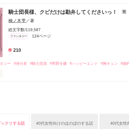
ヨム、アルファポリス掲載中
メ×ハッピーファンタジー／

騎士団長様、クビだけは勘弁してくださいっ！
完
楠ノ木雫
／著
おお〜い！！！！」

作品を読む
総文字数/119,587
爵令嬢の先にいたのは

124ページ
ファンタジー
爵様の頭上でした

ぇぇえ！！！！！」

210
ンタジー
#身分差
#騎士団員
#男爵令嬢
#ハッピーエンド
#胸キュン
#婚
会いを果たした二人

自分の隣に知らない男が眠っていた。

タ侯爵令嬢

ていて置いていったが……

淡いピンクの髪に澄んだ水色の瞳

に遭遇、彼はあの近衛騎士団長だと判明した。

い肌と華奢の手足

可愛いらしい見た目とは裏腹に

ビックリする話
40代女性向けのほのぼのする話
40代女性
由でお気楽なお転婆令嬢

、何でもしますのでクビだけは……」
