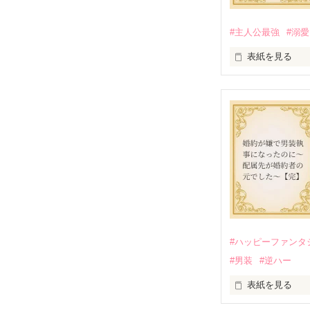
#主人公最強
#溺愛
表紙を見る
かつては英雄と
そのせいで極貧
うと屋敷を飛び
娼館（たぶん）
金と引き換えに
裏社会を牛耳る
そこでロベール
勘違いから始ま
次第にロベール
「この金が欲し
「──はい、喜ん
#ハッピーファンタ
出会いは最悪、
#男装
#逆ハー
愛を知らない公
表紙を見る
＊この世界のお