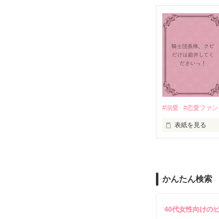
＊なろう、カク
＼異世界ラブコ
「いやっほぉぉ
バンジーした侯
甘いマスクの公
「ど、どいてぇ
「…は？」

#溺愛
#恋愛ファ
表紙を見る
そんな最悪の出
目が覚めたら、
リリィ・ロゼッ
朝の鍛錬が迫っ
かんたん検索
ふんわりとした
鍛錬後の業務中
透き通るほど白
お人形のように
40代女性向けの
残念なほどに自
「あの、本当に