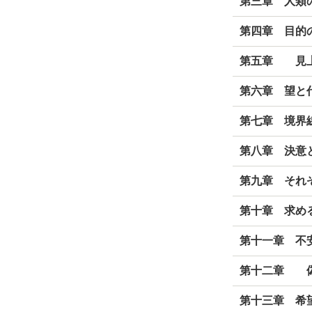
第三章 人類
第四章 目的
第五章 見
第六章 望と
第七章 境界
第八章 決意
第九章 それ
第十章 求め
第十一章 不
第十二章 偽
第十三章 希