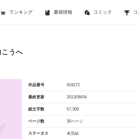
ランキング
書籍情報
コミック
コ
向こうへ
作品番号
919272
最終更新
2013/08/04
総文字数
57,300
ページ数
30ページ
ステータス
未完結