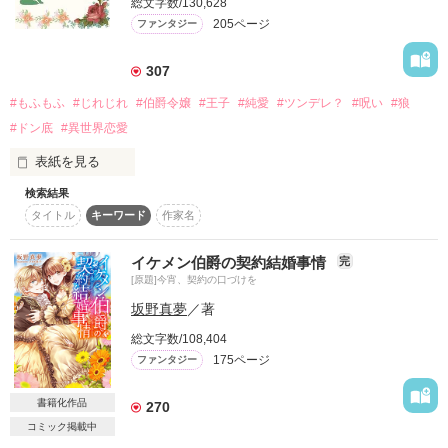
総文字数/130,628
治癒チートを持つ伯爵令嬢のメイサは

205ページ
ファンタジー
お忍び旅の途中で重傷を負った王太子アズフィールの命を救
作品を読む
う。

307
後日屋敷を訪ねてきたアズフィールに

#もふもふ
#じれじれ
#伯爵令嬢
#王子
#純愛
#ツンデレ？
#呪い
#狼
専属女官に任命される。

※拒否権なし

#ドン底
#異世界恋愛
表紙を見る
腹黒で食えない性格の王太子アズフィールに

「うぅうう、これからどれだけこき使われちゃうの…」

検索結果
石の音を聞くことができる伯爵令嬢のエオノラは婚約者と従妹
メイサはビクビクしながら王宮に行くのだが、

タイトル
キーワード
作家名
の浮気現場に遭遇する。

待っていたのは予想外に快適な生活で──？

失意の中、屋敷を飛び出し気づくと呪いで醜い容姿に変えられ
”……おかしいな。アズフィール様は私の平穏無事な生活を脅か
イケメン伯爵の契約結婚事情
完
たという侯爵の屋敷前に立っていた。

すリスクであり、脅威だ。専属女官になっても、必要以上に深
[原題]今宵、契約の口づけを
入りしないつもりでいた。

坂野真夢
／著
侯爵の顔を見た人間は死んでしまうと言われていて、急いで引
それなのに、彼のことがこんなに気になってしまうのはどうし
き返そうとするも助けを求める石の音が聞こえてくる。

て”

総文字数/108,404
175ページ
ファンタジー
屋敷には番犬代わりの狼、見目麗しい青年がいる。

メイサは戸惑いつつも、幾つもの事件を一緒に乗り越えていく
侯爵は自室に引き篭っているのだと思っていると青年が自分は
うちに

書籍化作品
270
侯爵だと言ってきて――。

アズフィールへの愛を自覚して──。

コミック掲載中