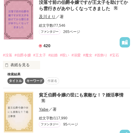
※掲載作品は編集前のものです。ご了承ください。

没落寸前の伯爵令嬢ですが王太子を助けてか
ら雲行きがあやしくなってきました
完
そんな噂が広まっちゃったら、嫁になど行けるはずないじゃな
会いに行くね。

い。

及川えり
／著
作品を読む
だから、受け止めて。

総文字数/77,546
265ページ
「だって、詐欺になっちゃうもの」

ファンタジー
***

伯爵令嬢シュティーナは

420
乗馬と狩りが得意な十七歳のエミーリアは、

顔も知らない王子と結婚予定だけれど

噂とは正反対のベルンシュタイン伯爵家の深窓の令嬢

#没落
#伯爵令嬢
#王太子
#結婚
#呪い
#溺愛
#魔女
#首飾り
#宝石
とある事情で自宅待機中。

表紙を見る
花嫁が自宅待機？　なにそれ美味しいの？

×

検索結果
フィリシティ・アリア・ロジャーズ 18歳

「また脱走して町に行ったのですね！」

タイトル
キーワード
作家名
没落寸前のロジャーズ伯爵家を切り盛りするしっかり者の長女

✖️

「早急に花嫁が必要なんだ。君は、度胸もありそうだからちょ
侍女のリンや家令イエーオリの心配も

レオン・タイラー・ミカリオン　23歳

うどいい」

貧乏伯爵令嬢の世にも素敵な！？婚活事情
どこ吹く風で、勝手に屋敷を脱走する。

呪われた国　ミカリオン王国王太子　

完
完璧王子を演じることに最近疲れている容姿端麗イケメン王子

ある日、港町スーザントで

Yabe
／著
領内の内紛に頭を悩ませるクレムラート家の若き領主・フリー
サムという男に出会う。

＊＊＊＊＊＊＊＊＊＊＊＊＊＊＊＊＊＊＊＊＊

ド、十九歳

総文字数/117,990
「彼と会った瞬間、

95ページ
ファンタジー
ある日丘の上で身を投げようとしていたミカリオン王国王太子
　美味しいものを食べたときと

を助けてから、フィリシティの身の回りでいろいろなことが動