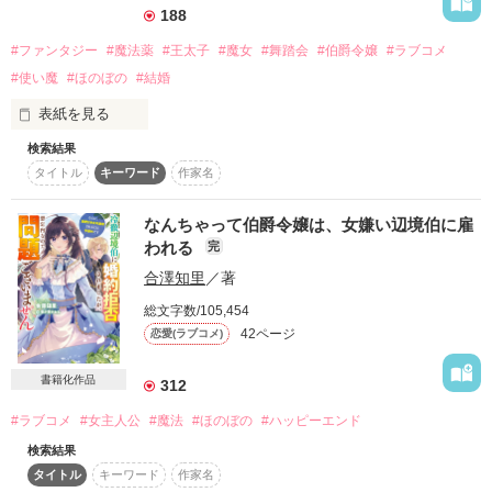
ろん、世間にばれないようになら、なんでも好きにしてもらっ
　脳筋ヒロインが斜め上に突っ走るラブコメファンタジーで
188
て構わない」

す。

#ファンタジー
#魔法薬
#王太子
#魔女
#舞踏会
#伯爵令嬢
#ラブコメ
偏屈との噂で、誰も姿を見たことがないと言われるノーベリー
#使い魔
#ほのぼの
#結婚
伯爵、三十七歳。

　素敵なレビューありがとうございます！

驚くような好条件（？）でドロシアへの縁談を持ち掛けてき
表紙を見る
　micoro様／lisayam様

た。

　くまく様／ねーさん様

検索結果
【書籍化に伴い、7月10日より部分公開となります。ご了承く
　永遠様／ひまわり様

タイトル
キーワード
作家名
ださい】

　usamo様

猫屋敷で繰り広げられる、

秘密の多い伯爵様との歳の差婚の行方は……？

原題：『王太子様に、恋という名のお薬を』

なんちゃって伯爵令嬢は、女嫌い辺境伯に雇
われる
完
　エブリスタさま

2017/05/15　更新開始

合澤知里
／著
　小説家になろうさまでも公開しています

2017/07/20　完結

ギールランドの国王には悩みの種がある。

総文字数/105,454
それは息子がなかなか結婚相手を決めてくれないことだ。

42ページ
恋愛(ラブコメ)
その気にさせるために舞踏会を数多く催すも、一向に進展はな
書籍化作品
い。

312
作品を読む
それどころか、頻繁な舞踏会に使用人たちはぐったりだ。

#ラブコメ
#女主人公
#魔法
#ほのぼの
#ハッピーエンド
検索結果
作品を読む
「あいにくですが父上。俺にはどの家の娘も同じに見えます」

タイトル
キーワード
作家名