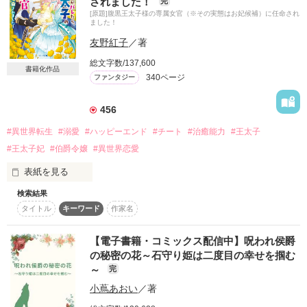
されました！
完
下で……！？

約者を探さないとね。今度は浮気をしない、一途な人が良い
[原題]腹黒王太子様の専属女官（※その実態はお妃候補）に任命され
わ。

ました！
＊＊

友野紅子
／著
　――そう考えていたら、お父さまに紹介された男性がなんと
スパダリ執着系王太子

私の好みにぴったり当てはまっていて、一目惚れをしてしまっ
総文字数/137,600
書籍化作品
た。

340ページ
ファンタジー
ラインヴァルト・アルド・ヴォルタース（２０）

　さらには、彼も私のことを一目見て気になっていたよう
456
×

で……？

#異世界転生
#溺愛
#ハッピーエンド
#チート
#治癒能力
#王太子
愛されることを知らない純情令嬢

　あれ？　もしかして、私……幸せになれるんじゃないの？

#王太子妃
#伯爵令嬢
#異世界恋愛
テレジア・エーレルト（１９）

表紙を見る
＊＊

検索結果
タイトル
キーワード
作家名
治癒チートを持つ転生令嬢　×　腹黒王太子

作品を読む
「愛がわからないなら、俺が教えるから」

ただのお世話係だと思っていたらまさかの溺愛!?

【電子書籍・コミックス配信中】呪われ侯爵
そんな風に言われて、愛されまくりの生活。

の秘密の花～石守り姫は二度目の幸せを掴む
＊＊＊

逃げ道は――もう、ない。

～
完
小蔦あおい
／著
(ヒロインside)

▼掲載先→ベリーズカフェ、エブリスタ、アルファポリス