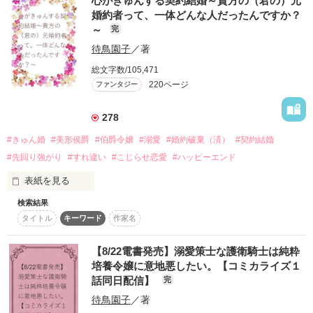
心がきゅんする契約結婚～貴方の（君の）元
てはいけない人ではないか。そう思うも少しずつ距離は近づい
膳立てはした。後はお前次第。頑張りなさい」

婚約者って、一体どんな人だったんですか？
て、フェリーネは心を許してしまう。

～
完
（まさか、私に王太子妃になれというの!?）

しかし、いきなり彼は姿を消してしまったアレックス。

待鳥園子
／著
その後妊娠したことが判明するも、連絡の術すらなく途方に暮
母の治療費と引き換えに政略結婚させるとは聞かされていた
れたとき……。

総文字数/105,471
が、まさか妃の座を狙えとは。

220ページ
ファンタジー
（無理よ。村娘として生まれて、貴族になったのはたった一年
元伯爵令嬢　フェリーネ　×　アルデール王国　第二王子　ア
前なのに）

278
レックス

#きゅん婚
#美形侯爵
#伯爵令嬢
#溺愛
#婚約破棄（済）
#契約結婚
しかし花嫁を決める舞踏会で気高く麗しい王太子がパトリシア
ふたりの恋の行方は……。魔法少な目、シークレットベビーの
の前に立つ。

#先回り強がり
#すれ違い
#こじらせ恋愛
#ハッピーエンド
お話になります。

表紙を見る
「パトリシア嬢、私と踊っていただけますか？」

検索結果
若き侯爵ジョサイアは結婚式直前、愛し合っていたはずの婚約
「申し訳ございません。私はダンスが苦手なので王太子殿下の
タイトル
キーワード
作家名
者に駆け落ちされてしまった。

おみ足を――」

急遽の結婚相手にと縁談がきた伯爵令嬢レニエラは、以前夜会
中に婚約破棄されてしまった曰く付きの令嬢として知られてい
「君は『はい』としか答えてはならない。決定権は俺にある。
作品を読む
【8/22電書発売】溺愛策士な護衛騎士は純粋
た。

わかったな」

培養令嬢に意地悪したい。【コミカライズ１
話同日配信】
完
間に合わせで自分と結婚することになった彼に同情したレニエ
誰も愛さないと誓いを立てている王太子と、頑張り屋のにわか
待鳥園子
／著
ラは「私を愛して欲しいなどと、大それたことは望んでおりま
伯爵令嬢の王城ラブファンタジー。
