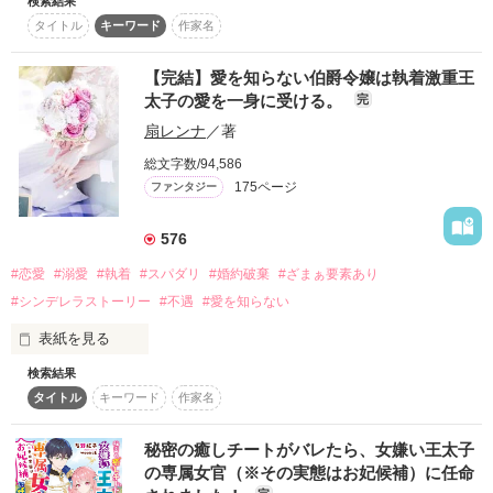
検索結果
※レビューありがとうございます！！

タイトル
キーワード
作家名
　とある学園の卒業パーティーで、私――エリカ・レームクー
※23.10.19 エンジェライト文庫より上下巻同時配信となりま
ルは、婚約者である第一王子ダニエル殿下に

す。

【完結】愛を知らない伯爵令嬢は執着激重王
※25.8.7 エンジェライトコミックよりコミカライズ配信開始で
「エリカ、きみとの婚約破棄を宣言する！」

す！
太子の愛を一身に受ける。
完
扇レンナ
／著
　と、言われた。彼の隣にはアデーレ・ボルク男爵令嬢がい
て、勝ち誇ったような表情を浮かべていた。

総文字数/94,586
作品を読む
175ページ
ファンタジー
「かしこまりました、お幸せに！」

　私の祝福の言葉は、彼らにとってとても意外なものだったら
576
しい。

#恋愛
#溺愛
#執着
#スパダリ
#婚約破棄
#ざまぁ要素あり
　ありがとう、アデーレ・ボルク男爵令嬢。この人の心を奪っ
#シンデレラストーリー
#不遇
#愛を知らない
てくれて！

表紙を見る
　毎年一回は浮気相手といちゃいちゃしているところを見せつ
検索結果
小さな頃から私に課せられたのは《次期公爵閣下の婚約者》と
ける男性なんて、私は必要としていませんので！

タイトル
キーワード
作家名
いう立場。

　笑顔でそう言うと、アデーレがわなわなと震えていたのが見
なのに、ある日突然婚約破棄を告げられた。

えた。

秘密の癒しチートがバレたら、女嫌い王太子
の専属女官（※その実態はお妃候補）に任命
途方に暮れる私を救ったのは――留学中だったはずの王太子殿
　とりあえず、婚約破棄イベントは終わったのだから、次の婚