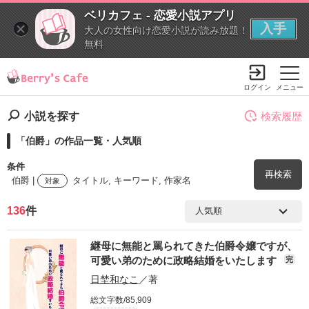
ベリカフェ - 恋愛小説アプリ
入手
大人の女性向け恋愛小説が読み放題！
無料
ログイン
メニュー
小説を探す
検索履歴
「伯爵」の作品一覧・人気順
条件
再検索
伯爵 |
タイトル, キーワード, 作家名
対象
136
件
検索ワード
継母に無能と罵られてきた伯爵令嬢ですが、
を含む
可愛い弟のために政略結婚をいたします
完
日埜和なこ
／著
を除く
総文字数/85,909