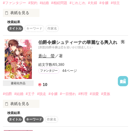
#ファンタジー
#契約
#結婚
#相続問題
#じれじれ
#夫婦
#令嬢
#領主
(ヒーローside)

表紙を見る
作品を読む
お忍び旅の途中で運命の出会いを果たしたアズフィールがメイ
サに惚れこみ

検索結果
**お知らせ**

外堀も内堀(？)も全部固めてお妃候補として王宮に招く。

タイトル
キーワード
作家名
2017年1月10日

”……メイサ。いったい君は、どれだけ俺を虜にすれば気が済む
読んでくださる皆様のおかげで

伯爵令嬢シュティーナの華麗なる輿入れ
完
んだ。

書籍化していただけることになりました。

[原題]伯爵令嬢は恋を追いかけ脱走したい
君の愛が得られるのならば、俺はきっと悪魔に魂だって売れ
る。君の愛を得るため、俺はどんなことでもしてみせる。

蒼山 螢
／著
それに伴い、2016年12月9日より

試し読みとさせていただきます。

総文字数/65,380
今はまだ、愛には遠いかもしれない。しかし、いつか必ず振り
44ページ
ファンタジー
向かせてみせる。俺のことを最愛と、自覚させてみせる。一度
読んでくださった皆様

きりの人生を、俺はメイサとの相愛に生きるのだ──”

本当にありがとうございました！

書籍化作品
10
メイサの愛を得るため、アズフィールが奔走します。

旧題：『今宵、契約の口づけを』

#伯爵
#結婚
#王子
#脱走
#令嬢
#一目惚れ
#料理
#溺愛
#貴族
＊＊＊

******

表紙を見る
【恋愛小説の原点に立ち返りました。一途なヒーローからたっ
検索結果
2018/06/14　マカロン文庫にて電子書籍化

ぷり愛される恋愛小説をお探しの皆様にお勧めです。ヒーロー
“ベルンシュタイン伯爵家の令嬢は、

タイトル
キーワード
作家名
の深すぎる愛に、きっとお腹いっぱいになれるはずです。by 友
内気でおしとやか、誰もがうらやむ美貌の持ち主だが、伯爵が
［原題］伯爵令嬢は恋を追いかけ脱走したい

野紅子】
手放そうとしないらしい”
