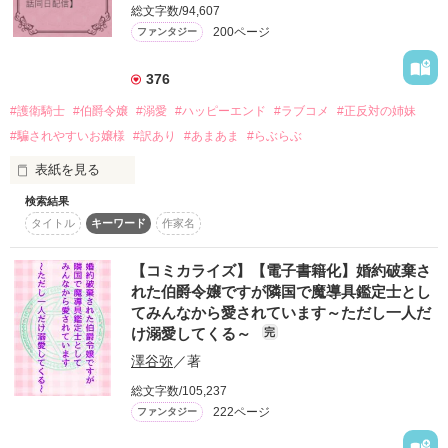
せん」とキッパリと宣言。

総文字数/94,607
元々結婚せずに一人生きていくため実業家になろうとしていた
200ページ
ファンタジー
ので、これは一年間だけの契約結婚にしようとジョサイアに持
ち掛ける。

376
作品を読む
愛していないはずの契約妻なのに、異様な熱量でレニエラを大
#護衛騎士
#伯爵令嬢
#溺愛
#ハッピーエンド
#ラブコメ
#正反対の姉妹
事にしてくれる夫ジョサイア。それは、彼の元婚約者が何かお
かしかったのではないかと、次第にレニエラは疑い出すのだ
#騙されやすいお嬢様
#訳あり
#あまあま
#らぶらぶ
が……。

表紙を見る
また傷付くのが怖くて先回りして強がりを言ってしまう意地っ
検索結果
【8/22に電子書籍が発売になりまして、同日にコミカライズ１
張り妻が、元婚約者に妙な常識を植え付けられ愛し方が完全に
タイトル
キーワード
作家名
話が各書店様にて配信予定です！】

婚約者が病弱な妹を見掛けて一目惚れし、私と婚約者を交換で
【コミカライズ】【電子書籍化】婚約破棄さ
きないかと両親に聞いたらしい。

れた伯爵令嬢ですが隣国で魔導具鑑定士とし
作品を読む
てみんなから愛されています～ただし一人だ
妹は清楚で可愛くて、しかも性格も良くて素直で可愛い。私が
け溺愛してくる～
完
男でも、私よりもあの子が良いと、きっと思ってしまうはず。

澤谷弥
／著
……これは、二人は悪くない。仕方ないこと。

総文字数/105,237
222ページ
ファンタジー
けど、二人の邪魔者になるくらいなら、私が家出します！
