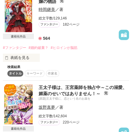
嬢の物語
励みになります

完
ありがとうございます！

時岡継美
／著
鮭ムニエル 様
11月10日より試し読み公開になっております。

総文字数/129,146
ご了承ください。

182ページ
ファンタジー
作品を読む
書籍のほうは、書き下ろしの番外編を二つつけております。

書籍化作品
既読の方も楽しんでいただけたら嬉しいです(^^)

564
#ファンタジー
#婚約破棄？
#ヒロインが脳筋
原題：『猫伯爵の秘めごと』

表紙を見る
＊＊

検索結果
　第３回ベリーズカフェファンタジー小説大賞受賞作

没落寸前の貧乏貴族・メルヴィル男爵の長女、ドロシアは二十
タイトル
キーワード
作家名
二歳。

　※こちらはWEB版となりますので書籍とは一部内容が異なり
赤毛、そばかす、顔は平凡という器量に加えて、持参金も工面
ます

王太子様は、王宮薬師を独占中～この溺愛、
できず行き遅れの道をたどっている。

媚薬のせいではありません！～
完
　幼馴染であるレイナード王太子殿下の婚約者、ステーシア・
[原題]王太子様に、恋という名のお薬を
「お父様。支度金というのは嫁入り道具をそろえるためのお金
ビルハイム伯爵令嬢は、生来の「おてんば」を押し殺してお妃
であって、決して勝手に使っていいお金ではありませんのよ」

坂野真夢
／著
教育に励んでいた。

　しかし、海の向こうからやって来た留学生と日に日に親密に
総文字数/142,604
×

なっていゆく王太子の様子を見て、円満に婚約を破棄してもら
220ページ
ファンタジー
おうと決心するのだが――！？

「君が秘密を守れるというなら、君の実家を支援しよう。もち
書籍化作品