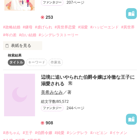
207ページ
ファンタジー
詳しく検索
検索対象
253
タイトル
キーワード
作家名
表紙コメント
#政略結婚
#継母
#虐げられ
#異世界恋愛
#溺愛
#ハッピーエンド
#異世界
#年の差
#白い結婚
#シンデレラストーリー
あらすじ
表紙を見る
ジャンル
検索結果
～弟のため継母を追い出すことができるなら、政略結婚も利用
タイトル
キーワード
作家名
させて頂きます！～

感想
辺境に追いやられた伯爵令嬢は冷徹な王子に
▲▽▲▽▲▽▲▽  2025年9月26日  ▽▲▽▲▽▲▽▲

溺愛される
完
ステータス
全て
完結
更新中
ファンタジー総合１位/恋愛ファンタジー１位

美希みなみ
／著
▲▽▲▽▲▽ありがとうございます！！▽▲▽▲▽▲

作品の長さ
長編
中編
短編
総文字数/85,572
244ページ
ファンタジー
※本作は、少しのミステリー要素を含んだ恋愛小説です。ま
作品の長さについて
た、カクヨム、なろう、ネオページ、Nolaにも同タイトルがあ
ります
908
コンテスト
#赤ちゃん
#王子
#伯爵令嬢
#純愛
#シンデレラ
#ハピエン
#イケメン
超短編！フェチから始まる溺愛コンテスト