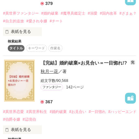
自覚のない純粋培養貴族令嬢が腹黒策士な護衛騎士に囚われて
379
何があっても抜け出せないほどに溺愛される話。

#異世界ファンタジー
#婚約破棄
#魔導具鑑定士
#溺愛
#国内改革
#ざまぁ？
♡らっこちゃん先生によるコミカライズ、竹書房様ストーリア
#自主的追放
#愛され令嬢
#チート
ダッシュにて近日連載予定です。

♡たくさん加筆した電子書籍化も進行中です！

表紙を見る
【旧タイトル】【連載版】婚約者が病弱な妹に恋をしたので、
検索結果
突然、婚約解消通知を突き付けられたロード伯爵の次女である
私は家を出ます。どうか、探さないでください。
タイトル
キーワード
作家名
カリーネ。

父や義兄が、カリーネの身を案じて隣国のストレーム国へと留
学させた。

【完結】婚約破棄×お見合い＝一目惚れ!?
完
作品を読む
カリーネはストレーム国で魔導具士養成学校へと通い始める。

秋月一花
／著
そもそもこの世界は魔導具によって生活が成り立っている。

カリーネは養成学校で魔導具の基礎を学び、学校の後は魔導具
総文字数/90,568
士ハイケの元で魔導具の制作を学ぶ。

142ページ
ファンタジー
そんな前向きな姿に、ストレーム国の人々は彼女を可愛がって
くれる。

367
だけど一人だけ、同じ養成学校に通うラーシュという男だけは
ちょっとだけ違っていて――。

#異世界恋愛
#異世界転生
#婚約破棄
#お見合い
#一目惚れ
#ハッピーエンド
#伯爵令嬢
#辺境伯
理不尽な婚約破棄を突き付けられた少女カリーネが、隣国で魔
導具鑑定士として活躍する恋愛ファンタジー物語。

表紙を見る
もちろん、婚約破棄したアイツのことなど知りません！！
