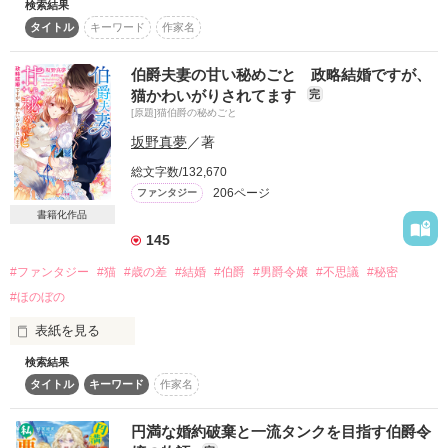
検索結果
フランチェスカ家の伯爵令嬢、アンジェリカは、両親と妹にい
重にも猫を被って……

タイトル
キーワード
作家名
ない者として扱われ、地下室の部屋で一人寂しく暮らしてい
ST　20171124

た。

いざ、婿探し！！

END 20171207

そんな彼女の孤独を癒してくれたのは、使用人のクラウスだ
伯爵夫妻の甘い秘めごと 政略結婚ですが、
け。

はいいけれど、ジェシカが大人しくしていられるはずもなく、
猫かわいがりされてます
完
彼がいなくなってからというもの、アンジェリカは生きる気力
初めて参加した夜会でやらかしてしまった。

レビューありがとうございます。

[原題]猫伯爵の秘めごと
すら失っていた。

かわせつきひと様

坂野真夢
／著
そんなある日、フランチェスカ家が破綻し、借金を返すため、
アンジェリカは娼館に売られそうになる。

残念美人

総文字数/132,670
しかし、突然現れたブリオット公爵家からの使者に、縁談を持
206ページ
ファンタジー
ちかけられる。

作品を読む
書籍化作品
戸惑いながらブリオット家に連れられたアンジェリカ、そこで
そんなあだ名をつけられてしまったジェシカの、世にもおかし
再会したのはなんと、幼い頃離れ離れになったクラウスだった
145
く、素敵な婚活事情。

――。

#ファンタジー
#猫
#歳の差
#結婚
#伯爵
#男爵令嬢
#不思議
#秘密
8年の時を経て、立派な紳士に成長した彼は、アンジェリカを
貧乏でガサツで、令嬢らしからぬジェシカが捕まえた……い
妻にすると強引に迫ってきて――！？

#ほのぼの
や、捕まった相手は、なんとあの戦の鬼と呼ばれるフェルナ
ン・タウンゼンド騎士団長だった。

表紙を見る
執着系年下美形公爵×不遇の無自覚美人令嬢の、西洋貴族溺愛
ストーリー！
検索結果
＊お知らせ＊

＊この作品は、他サイトでも公開しています。

タイトル
キーワード
作家名
読んでくださる皆さんのおかげで、

作品を読む
2017年12月10日にベリーズ文庫の仲間入りをさせていただけ
円満な婚約破棄と一流タンクを目指す伯爵令
素敵なレビューをありがとうございます！

ることになりました。
