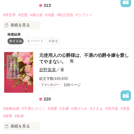
　同じ気持ちになったの」

き始める。

313
「それに、噂の令嬢がこんなお転婆だと、人にばらされたくは
ないだろう？」

「お嬢様、自覚されたほうが

#異世界
#恋愛
#歳の差
#溺愛
#騎士団長
#ラブコメ
再会した王太子レオンには「俺はお前に救われた」と、一緒に
　よろしいと思うのですが、

ある魔石の調査をしてほしいと持ちかけられる。

表紙を見る
　ひとはそれを一目惚れと呼びます」

どまどいながらも二人で調査をするうち…いろんなことがわか
脅しに負けて応じた契約結婚生活が始まる。

検索結果
貧乏伯爵令嬢のジェシカ・ミッドロージアン。

また、会いたいと思ったの。

りはじめ…

タイトル
キーワード
作家名
「俺も、また会いたいと思っていた」

そして…

亡くなった母の代わりに……

元使用人の公爵様は、不遇の伯爵令嬢を愛し
2016/07/01　更新開始

雇えなくなった使用人の代わりに……

青空色の瞳が見つめる。

てやまない。
完
2016/09/16　完結

ジェシカはいつも、家族と領民のために尽くしていた。

またまた

碧野葉菜
／著
洗濯も掃除も、料理だってするし、時には木に登ってリンゴの
わたしはお人形じゃない。心がある。

ゆっくり目の更新になります…

収穫もする。

結婚は、家の為だって分かっているけれど……。

総文字数/100,835
＊＊＊＊＊＊＊＊＊＊＊＊＊＊＊＊＊＊＊＊＊

100ページ
ファンタジー
そんな令嬢らしからぬ姉の姿に、弟のオリヴァーは焦ってい
「きみの笑顔はひとを幸せにして

2024.03.16 完結しました。

た。

　俺を強くする」

お読みいただきありがとうございました♪

220
2025.01.30

あなたに残す、わたしの思い。

ファンタジー（総合）：1位

#政略結婚
#不遇ヒロイン
#溺愛
#令嬢
#虐げられ
#ざまぁ
#西洋風
#貴族
嫁の貰い手がなくなる……と。

受け止めて。

#復讐
#執着
作品を読む
表紙を見る
大丈夫。見た目はいいんですから！！

さあ、なんとか用意できた資金で精一杯着飾って、二重にも三
作品を読む
***********
