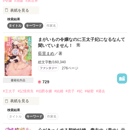
#令嬢
#溺愛
#異世界
作品を読む
スターツ出版小説投稿サイト合同企画「1話からの長編大
表紙を見る
賞」ベリーズカフェ会場
検索結果
2025年12月発売予定《ベリーズ文庫》作品の原案となったお話
その他の条件
動画あり
コミックあり
タイトル
キーワード
作家名
です。（書籍版とは内容が異なります）

文庫版では設定を大幅にブラッシュアップし、

『拝啓、私を追放した皆様。王家の子を身ごもりました～虐げ
まがいもの令嬢なのに王太子妃になるなんて
られ才女は一夜で最高の幸せを掴む～』

聞いていません！
完
として刊行されます★

藍里まめ
／著
読んでくださる皆さまへ、心からの感謝を込めて──

総文字数/160,340
そしてこちら、まだ誤字脱字の修正ができていないものの、再
276ページ
ファンタジー
掲載になります。

温かい目で見守っていただけますと嬉しいです m(_ _)m

書籍化作品
729
あらすじ

#王太子
#記憶喪失
#伯爵令嬢
#結婚
#庶子
#妃
#秘密
#過去
伯爵令嬢フェリーネは、異母妹、義母に虐げられ辺境の地へ追
い出されていた。そんなとき、一人の旅人アレックスと出会
表紙を見る
う。

検索結果
にわか伯爵令嬢のパトリシアは強欲な父からの命令に驚愕し
一緒に過ごし、甘い言葉の連続に免疫のないフェリーネは毎日
タイトル
キーワード
作家名
た。

がドキドキで。

どこか影があり、何か秘密があるのではないか。好きにはなっ
「深窓の令嬢という噂が殿下のお耳にも届いているだろう。お