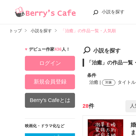
小説を探す
トップ
小説を探す
「治癒」の作品一覧・人気順
デビュー作家
436
人！
小説を探す
「治癒」の作品一覧
ログイン
条件
新規会員登録
治癒 |
タイトル,
対象
Berry's Cafeとは
検索ワード
28
件
婚
映画化・ドラマ化など