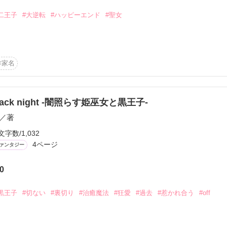
二王子
#大逆転
#ハッピーエンド
#聖女
第二王子アルバート・リンデンバウム

×

作家名
躍する治癒師エミリー

れたエミリー。

暗殺未遂で牢に囚われてしまう。

lack night -闇照らす姫巫女と黒王子-
を晴らす話。
／著
文字数/1,032
作品を読む
4ページ
ァンタジー
0
黒王子
#切ない
#裏切り
#治癒魔法
#狂愛
#過去
#惹かれ合う
#off