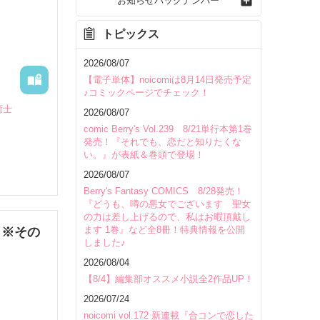
お知らせバックナンバー
トピックス
2026/08/07
【電子単体】noicomiは8月14日発売予定
♪コミックページでチェック！
癒士
2026/08/07
comic Berry's Vol.239 8/21単行本第1巻
発売！『それでも、恋だと知りたくな
い。』が表紙＆巻頭で登場！
2026/08/07
Berry's Fantasy COMICS 8/28発売！
『どうも、噂の悪女でございます 聖女
の力は差し上げるので、私はお暇頂戴し
ます 1巻』など全8冊！特典情報を公開
（※その
しました♪
2026/08/04
いて
【8/4】編集部オススメ小説全2作品UP！
2026/07/24
noicomi vol.172 新連載『合コンで恋した