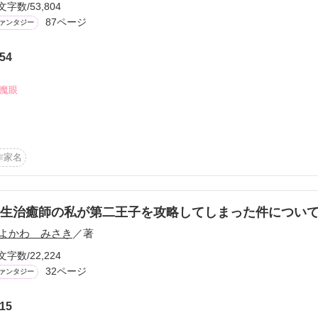
文字数/53,804
87ページ
ァンタジー
悩み

d/book/book_id/601374

54
#魔眼
作品を読む
作家名
は、時に不思議な力を持つ女性が現れる。

化したり……。

転生治癒師の私が第二王子を攻略してしまった件につい
持つ女性のことを、人は『聖女』と呼んだ。
よかわ みさき
／著
文字数/22,224
作品を読む
32ページ
ァンタジー
15