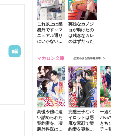


リーを陥
これ以上は業
英雄なカノジ
務外です～マ
ョが助けたの
ニュアル通り
は残念なカレ
にいかない彼
のはずだった
に無難な日々
を崩されて～
マカロン文庫
恋愛小説を随時募集中
高慢令嬢に追
完璧王子なパ
一途な社長パ
執
い詰められた
イロットは悪
パvsママ大好
士
契約妻を、凄
魔な素顔で契
きちびっこ息
偽
腕外科医はこ
約妻を容赦な
子～私を捨て
情
の手で愛し抜
く激愛する
たはずの元夫
堕