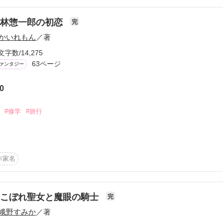
たアシェリーは、頑なだったラルフの態度が軟化していることに気付く。
けがないでしょう？」

に、どうして陛下は追ってくるんですか？」

小林惣一郎の初恋
完
ルフと恋仲になって悪妃アシェリーを処刑する聖女が現れたが、アシェ


かいれもん
／著
いかないようで……？
——

文字数/14,275
63ページ
ァンタジー
作品を読む
を慰めたら、

0
が始まりました』

#修学
#旅行
作品を読む
郎…しかし、それは治癒力ではなく不死の力だった。

作家名
ずっと、ずっと先の未来…

高い治癒力だと勘違いしている頃の惣一郎の初恋の話・・・

おこぼれ聖女と魔眼の騎士
完
に心が結ばれる・・・

峨野すみか
／著