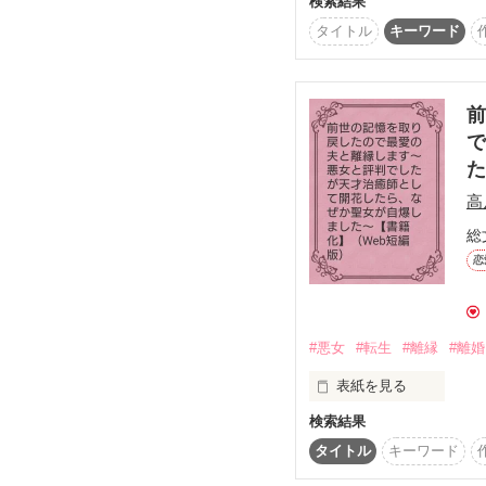
検索結果
ヒューデント王国の王太
覚させてみせる。一度き
の婚約者として認定試験
タイトル
キーワード
順調に妃教育を進めてい
メイサの愛を得るため、
フィルレスの愛に包まれ
＊＊＊

幸せな日々を過ごしてい
前
ある日毒を盛られて倒れ
【恋愛小説の原点に立
で
お勧めです。ヒーロー
た
フィルレスは最愛に害を
徹底的に排除するため

高
あらゆる手を尽くすと決
総
そして毒物チェックと称
恋
ラティシアは食後に深い
「ラティも同意してく
「ひえっ……待っ……ん
#悪女
#転生
#離縁
#離婚
そうして甘い時間を重ね
表紙を見る
着々と準備を進めるフィ
検索結果
国王ラルフの弱みをに
覚悟を決めたラティシア
前世の記憶を取り戻し
タイトル
キーワード
苦しい状況にも負けない
してあげることにした。