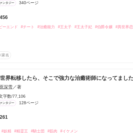
340ページ
から始まる溺愛コンテスト
ァンタジー
説投稿サイト合同企画「1話からの長編大賞」ベリーズカフェ
急患がやってきたが

456
フィルレスだった。

ピーエンド
#チート
#治癒能力
#王太子
#王太子妃
#伯爵令嬢
#異世界
体に触れるのは

コミックあり
も

スを不憫に思い

嬢　×　腹黒王太子

作家名
が軽くなればと

ていたらまさかの溺愛!?

て

異世界転移したら、そこで強力な治癒術師になってまし
る。

原深雪
／著
勤初日に

文字数/77,106
せられ

嬢のメイサは

128ページ
ァンタジー
を負った王太子アズフィールの命を救う。

。

ズフィールに

261
事実。



#妖精
#精霊王
#騎士団
#筋肉
#イケメン