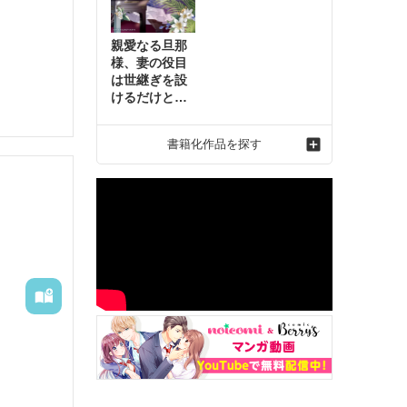
親愛なる旦那
様、妻の役目
は世継ぎを設
けるだけと聞
いておりまし
たが～虐げら
書籍化作品を探す
れ才女の幸せ
な結婚～2