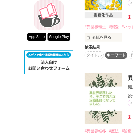
追い出されていた。

超短編！フェチ
フ
スターツ出版小
数日後、王城の治癒室へ
書籍化作品
実は変化の魔法をかけた
その他の条件
#異世界転生
#溺愛
#ハッ
一般の治癒士が王族の身
動画あり
処罰の対象になる。

App Store
Google Play
表紙を見る
自分の不運を呪いながら
検索結果
同じ経験をしたフィルレ
治癒チートを持つ転生令
タイトル
キーワード
婚約破棄され傷ついた心
懸命に慰めた。

ただのお世話係だと思っ
翌日、なんと腕を買われ
＊＊＊

専属治癒士へと抜擢され
織
(ヒロインside)

喜ぶラティシアだが、出
総
なぜかドレスに着替えさ
治癒チートを持つ伯爵令
連れてこられたのは

フ
お忍び旅の途中で重傷
例の夜会があった会場だ
後日屋敷を訪ねてきたア
そこで告げられる衝撃の
専属女官に任命される。
※拒否権なし

#異世界転移
#魔法
#治癒