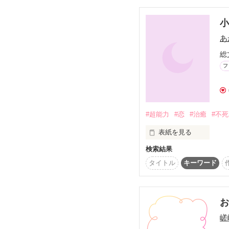
町の治療院で働き始め
「僕がラティを手離すわ
「悪女の私は去ったの
王太子の重い愛と

その頃、小説の中でラ
ラティシアの強い覚悟で
あ
れようとしても上手く
どんな困難も乗り越える
総
腹黒王太子×専属治癒士

フ
『婚約破棄された王太子
業務命令のふりした溺愛
の続編です！
#超能力
#恋
#治癒
#不死
表紙を見る
検索結果
高い治癒力を持つ惣一
タイトル
キーワード
だか彼がそれを知るのは
これは、自分の能力を
彼女に想いが通じ、つい
嵯
そして・・・・
