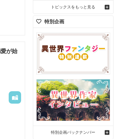
トピックスをもっと見る
特別企画
たら見知
女官にな
ーな世界
溺愛が始
なってま
ァンタジ
なことで
特別企画バックナンバー
愛と、自