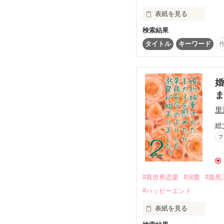
いつのまにかラティシア
腹黒で食えない性格の王
表紙を見る
フィルレスの婚約者にな
「うぅうう、これから
メイサはビクビクしなが
検索結果
三島優羽(みしま ゆう)1
待っていたのは予想外に
看護専門学校に通って
タイトル
キーワード
実はフィルレスが腹黒だ
らぬ世界に来ていました
なんとか婚約解消しても
”……おかしいな。ア
っても、必要以上に深入
そこは魔法あり、妖精
それなのに、彼のことが
だった。

婚
メイサは戸惑いつつも
そこで魔法を使ったら
アズフィールへの愛を自
した。

里
総
人助けは良いけれど、
(ヒーローside)

フ
看護師目指していた子
お忍び旅の途中で運命
ー。

外堀も内堀(？)も全部
優羽ちゃんには平穏は
#異世界恋愛
#溺愛
#腹黒
”……メイサ。いったい
君の愛が得られるのな
#ハッピーエンド
もしてみせる。

表紙を見る
今はまだ、愛には遠い