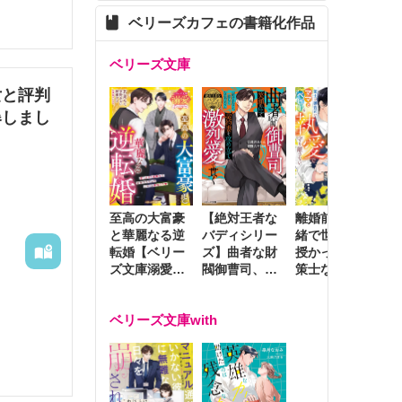
ベリーズカフェの書籍化作品
ベリーズ文庫
女と評判
の皆様に
爆しまし
至高の大富豪
離婚前夜に内
冷
【絶対王者な
と華麗なる逆
緒で世継ぎを
や
バディシリー
転婚【ベリー
授かったら～
生
ズ】曲者な財
ズ文庫溺愛ア
策士な御曹司
を
閥御曹司、笑
ンソロジー】
はママとベビ
～
顔の圧で契約
ーを執愛で守
つ
妻を攻め立て
ベリーズ文庫with
り離さない～
様
激烈愛で貫く
し
めに離婚