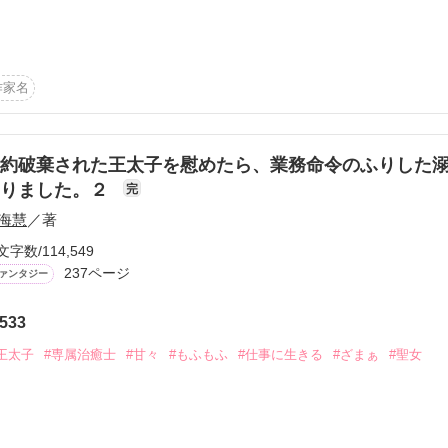
が

太子アズフィールに

っていた。

どれだけこき使われちゃうの…」

ら王宮に行くのだが、

9歳。

快適な生活で──？

正看護師を目指していたんだけど、ある日唐突に目の前が歪んだと思っ
作家名
と知り、

……。

らおうと

ズフィール様は私の平穏無事な生活を脅かすリスクであり、脅威だ。専属
りしないつもりでいた。

もいて、変わった獣に聖獣なんてものまでいる私からしたらファンタジ
こんなに気になってしまうのはどうして”

約破棄された王太子を慰めたら、業務命令のふりした
まりました。２
、幾つもの事件を一緒に乗り越えていくうちに

完
作品を読む
、ありえないほどの力を発揮したらしく気づけばそこで強力な治癒師に
覚して──。

海慧
／著
文字数/114,549
出来れば静かに平穏に暮らしたいんですけど……。

237ページ
ァンタジー
が、異世界に渡っても人の治癒に関わって暮らしていく異世界お仕事フ
の出会いを果たしたアズフィールがメイサに惚れこみ

533
固めてお妃候補として王宮に招く。

難しいかもしれない……。
王太子
#専属治癒士
#甘々
#もふもふ
#仕事に生きる
#ざまぁ
#聖女
君は、どれだけ俺を虜にすれば気が済むんだ。

らば、俺はきっと悪魔に魂だって売れる。君の愛を得るため、俺はどん
作品を読む
かもしれない。しかし、いつか必ず振り向かせてみせる。俺のことを最