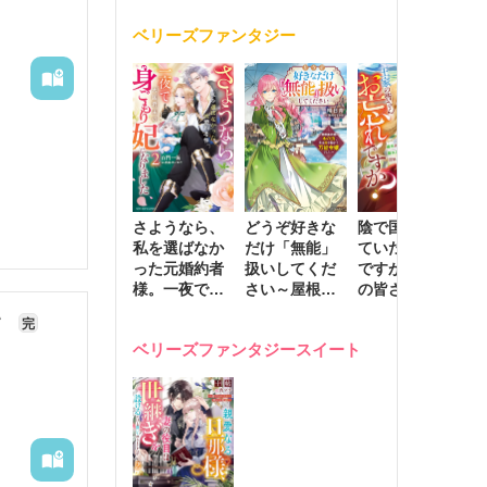
く
が息子に負け
ベリーズファンタジー
じと溺愛して
きます～
さようなら、
どうぞ好きな
陰で国を支え
転
私を選ばなか
だけ「無能」
ていたのは私
と
った元婚約者
扱いしてくだ
ですが、王家
っ
様。一夜で大
さい～屋根裏
の皆さんお忘
国
国君主の身ご
部屋の本の
れですか？～
に
て
完
もり妃になり
虫、実は国を
追放された隠
不
ベリーズファンタジースイート
ました２
動かす万能令
れ才女の辺境
保
嬢でした～
スローライフ
で
計画～
能
し