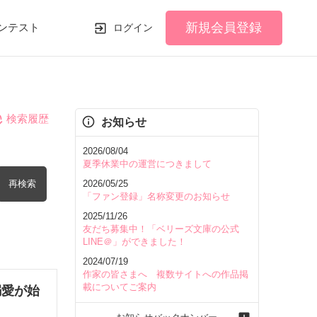
新規会員登録
ンテスト
ログイン
検索履歴
お知らせ
2026/08/04
夏季休業中の運営につきまして
再検索
2026/05/25
「ファン登録」名称変更のお知らせ
2025/11/26
友だち募集中！「ベリーズ文庫の公式
LINE＠」ができました！
2024/07/19
を含む
作家の皆さまへ 複数サイトへの作品掲
載についてご案内
溺愛が始
を除く