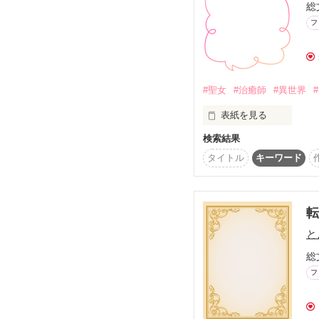
総
フ
前作：小林くんの家庭の
http://no-ichigo.jp/rea
#聖女
#治癒師
#異世界
表紙を見る
検索結果
タイトル
キーワード
ここマントール王国に
病を治したり、瘴気を浄
おとぎ話のような力を
と
総
フ