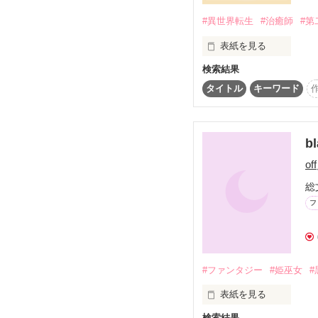
#異世界転生
#治癒師
#第
表紙を見る
検索結果
魔王軍を倒そうとする
　　　　　　　　　　　
タイトル
キーワード
貧乏な村の出身で軍で活
治癒魔法の能力を見出さ
第二王子アルバートの
b
そんなエミリーが冤罪
off
総
フ
#ファンタジー
#姫巫女
#
表紙を見る
検索結果