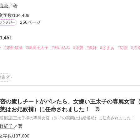
海慧
／著
文字数/134,488
256ページ
ァンタジー
ーワード
作家名
表紙コメント
あらすじ
1,451
ー
#婚約破棄
#腹黒王太子
#囲い込み
#溺愛
#義妹
#ざまぁ
#幻獣
#治
感想
イズ決定！！★

作家名
フィルレスが

更新中
された。

密の癒しチートがバレたら、女嫌い王太子の専属女官
実態はお妃候補）に任命されました！
完
は

短編


原題]腹黒王太子様の専属女官（※その実態はお妃候補）に任命されました！
作品の長さにつ
野紅子
／著
爵家を奪われ

文字数/137,600