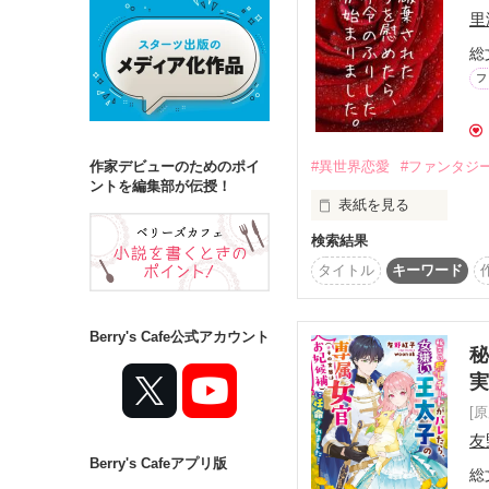
里
総
詳しく検索
フ
検索対象
タイトル
キ
#異世界恋愛
#ファンタジ
作家デビューのためのポイ
ジャンル
ントを編集部が伝授！
表紙を見る
検索結果
★電子書籍化&コミカラ
タイトル
キーワード
公明正大で優秀な王太子
ステータス
貴族が集まる夜会で

全て
完結
帝国の皇女から婚約破棄
Berry's Cafe公式アカウント
秘
その現場に居合わせた

作品の長さ
宮廷治癒士のラティシア
長編
中編
自分の過去を思い出す。
[
友
ラティシアもかつて

Berry's Cafeアプリ版
コンテスト
義妹に婚約者と実家の伯
総