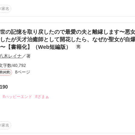
子フィルレス

りの人生を、俺はメイサとの相愛に生きるのだ──”

に合格し

作家名
たラティシア

アズフィールが奔走します。



たが

世の記憶を取り戻したので最愛の夫と離縁します〜悪
てしまう

ち返りました。一途なヒーローからたっぷり愛される恋愛小説をお探し
したが天才治癒師として開花したら、なぜか聖女が自
の深すぎる愛に、きっとお腹いっぱいになれるはずです。by 友野紅子】
〜【書籍化】（Web短編版）
完
なす犯人を

八木レイナ
／著
めた

作品を読む
文字数/40,792
し

8ページ
愛(純愛)
キスを要求される

190
れたし、これも業務命令だよ？」

んっ！」

#ハッピーエンド
#ざまぁ


ルレス

ぎり、彼を欲しがる悪女の王妃アシェリー。

は

た彼女は、今まで夫のラルフを苦しめたことを懺悔し、彼を解放するた
作家名



