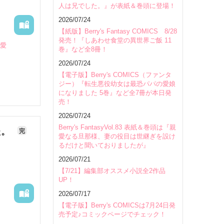
人は兄でした。』が表紙＆巻頭に登場！
会場
2026/07/24
【紙版】Berry's Fantasy COMICS 8/28
発売！『しあわせ食堂の異世界ご飯 11
恋愛
巻』など全8冊！
2026/07/24
【電子版】Berry's COMICS（ファンタ
ジー）『転生悪役幼女は最恐パパの愛娘
になりました 5巻』など全7冊が本日発
売！
2026/07/24
Berry's FantasyVol.83 表紙＆巻頭は『親
た。
完
愛なる旦那様、妻の役目は世継ぎを設け
るだけと聞いておりましたが』
2026/07/21
【7/21】編集部オススメ小説全2作品
UP！
2026/07/17
【電子版】Berry's COMICSは7月24日発
売予定♪コミックページでチェック！