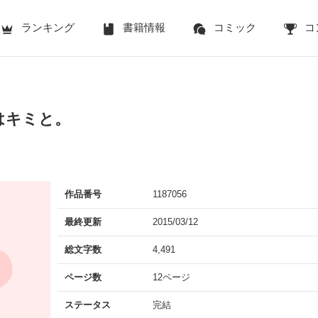
ランキング
書籍情報
コミック
コ
はキミと。
作品番号
1187056
最終更新
2015/03/12
総文字数
4,491
ページ数
12ページ
ステータス
完結