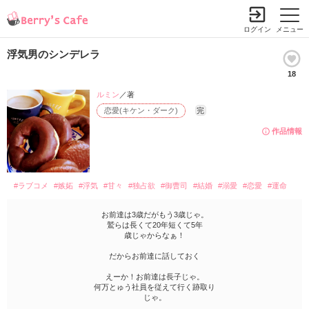
ログイン
メニュー
浮気男のシンデレラ
18
ルミン
／著
恋愛(キケン・ダーク)
完
作品情報
#ラブコメ
#嫉妬
#浮気
#甘々
#独占欲
#御曹司
#結婚
#溺愛
#恋愛
#運命
お前達は3歳だがもう3歳じゃ。
鷲らは長くて20年短くて5年
歳じゃからなぁ！
だからお前達に話しておく
えーか！お前達は長子じゃ。
何万とゅう社員を従えて行く跡取り
じゃ。