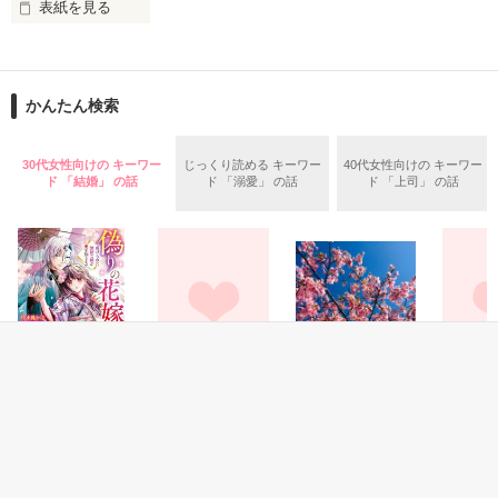
表紙を見る
作品を読む
止まっていたはずの二人の時間が、再び動き出す。

舞川雛子（26）は大手お菓子メーカー、三日月製菓コーポレー
再会から始まる、溺愛ラブ。

ションの企画戦略室で働いている。

また雛子には2年前から付き合いはじめ、半年前から同棲を始
2026.6.5～2026.7.25

かんたん検索
めた、同期で恋人の石垣守（26）がいるのだが、後輩の姫原由
羅（24）との浮気が発覚した上、いつのまにか元カノにされて
いた。

30代女性向けの キーワー
じっくり読める キーワー
40代女性向けの キーワー
守と由羅から『便利屋雛子』と馬鹿にされ、一人こっそり泣い
ド 「結婚」 の話
ド 「溺愛」 の話
ド 「上司」 の話
＊以前、公開していた話の改稿版です＊

ていた雛子に、企画戦略室の上司である雪瀬鷹哉（29）が
『──俺と結婚してくれないか』といきなりプロポーズをしてき
た上、同居まで提案してきて──？

鷹哉『宜しくな、俺の雛子』🦅

雛子『俺の……ひぃ、雛子？！！！』🐥

作品を読む
シゴデキで冷徹な上司が見せる素顔は、なぜか想像以上に甘く
て……🐥💓🦅

恋愛(純愛)
恋愛(ラブコメ)
恋愛(純愛)
恋愛(キケ
偽りの花嫁～虐げ
冷たい旦那様
未知の世界６
極道夫婦
※表紙も作中使用の画像も全てフリー素材です。

られた無能な姉が
恋戦―【
※執筆期間2026.6.3〜7.20完結です。　

由笑／著
ブラックジャック
愛を知るまで～
☆／著
瀧川美紀
※他サイトさんにて恋愛トレンド1位でした〜良かったら読ん
中小路かほ／著
で頂けると嬉しいです。