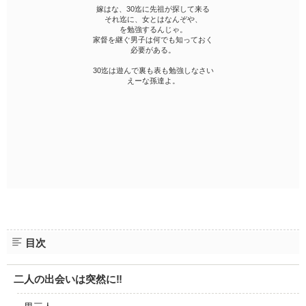
嫁はな、30迄に先祖が探して来る
それ迄に、女とはなんぞや、
を勉強するんじゃ。
家督を継ぐ男子は何でも知っておく
必要がある。
30迄は遊んで裏も表も勉強しなさい
えーな孫達よ。
目次
二人の出会いは突然に‼