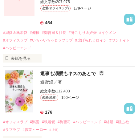
総文字数/207,975
関係修復もできないまま、美桜は両親の離婚によって

179ページ
恋愛(オフィスラブ)
引っ越すことになり、哲平とも離れ離れになった。

それから約十二年後。

454
過去の傷から、二度と会いたくないと思っていた哲平に

#溺愛＆執着愛
#俺様
#御曹司＆社長
#身ごもり＆妊娠
#イケメン
運命のような再会を果たす。

#オフィスラブ
#いちゃいちゃ＆ラブラブ
#虐げられヒロイン
#ワンナイト
そして、ひょんなことから

#ハッピーエンド
酔った勢いで一夜を共にしてしまった。

表紙を見る
さらに、美桜が初めてだと知った哲平は

『責任をとる、結婚しよう』と真っ直ぐに告げてきた。

　おかしな噂を流されて前の職場でうまくいかなかった梅田美
戸惑う美桜とは裏腹に、好きという気持ちを隠すことなく

返事も溺愛もキスのあとで
完
桜は、海外で傷心旅行をしていたところ、日本人美青年と出会
甘やかしてくる。

い、酒の勢いもあり一夜限りの関係となる。

遊野煌
／著
　帰国後、美桜は新しい職場でワンナイトした美青年と再会。
そんなある日、哲平は美桜がストーカー被害に

総文字数/112,403
なんと彼の正体は、とある財閥御曹司にも関わらず、一族を離
遭っていることを知る。

190ページ
恋愛(純愛)
れて起業した新進気鋭の実業家、社内でも冷徹だと評判な社長
美桜を守るため、哲平は同居を提案してきて――。

――御影恭司その人だったのだ――！

　なぜか恭司から飼い猫の世話係を命じられた美桜は、猫の世
176
話を口実にしばしば呼び出された上、二人はいわゆる身体だけ
夏木美桜(なつきみお)

#オフィスラブ
#溺愛
#執着愛
#御曹司
#ハッピーエンド
#結婚
#独占欲
✕

#ラブラブ
#職業ヒーロー
#上司
鳴海哲平 (なるみてっぺい)
