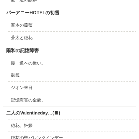
パーアニーHOTELの初雪
百本の薔薇
蒼太と穂花
陽和の記憶障害
慶一道への迷い。
御籤
ジオン来日
記憶障害の全貌、
二人のValentineday…(🍫)
穂花、妊娠
穂花の聖バレンタインデー