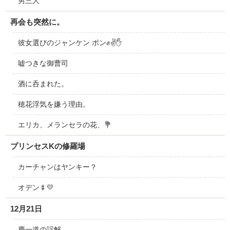
男三人
再会も突然に。
彼女選びのジャンケン ポン✊✌✋
嘘つきな御曹司
酒に呑まれた。
穂花浮気を嫌う理由。
エリカ、メランセラの花、💐
プリンセスKの修羅場
カーチャンはヤンキー？
オデン🍢💛
12月21日
慶一道の誤解