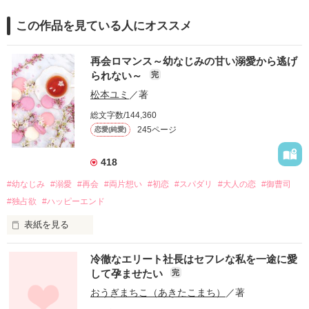
この作品を見ている人にオススメ
再会ロマンス～幼なじみの甘い溺愛から逃げ
られない～
完
松本ユミ
／著
総文字数/144,360
245ページ
恋愛(純愛)
418
#幼なじみ
#溺愛
#再会
#両片想い
#初恋
#スパダリ
#大人の恋
#御曹司
#独占欲
#ハッピーエンド
表紙を見る
冷徹なエリート社長はセフレな私を一途に愛
して孕ませたい
完
幼なじみの哲平に淡い恋心を抱いていた美桜。

おうぎまちこ（あきたこまち）
／著
しかし、ある出来事をきっかけに二人の関係は壊れてしまう。
