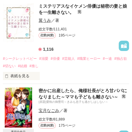
ミステリアスなイケメン俳優は秘密の妻と娘
を一生離さない。
完
翼うみ
／著
総文字数/111,401
195ページ
恋愛(純愛)
1,116
#シークレットベビー
#溺愛
#俳優
#芸能人
#職業ヒーロー
#一途
#独占欲
#切ない
#結婚
#推し
表紙を見る
密かに出産したら、俺様社長がとろ甘パパに
なりました～ママも子どもも離さない～
完
娘・星來(3)を産み育てるシングルマザーの

[原題]愛執の御曹司～きみも息子も逃がしはしない～
加賀美 月(27)

宝月なごみ
／著
誰にも言えない星來の父親は

総文字数/81,889
今をときめくクールでミステリアスな

175ページ
恋愛(純愛)
実力派の人気俳優

陽生 日華(30)

書籍化作品