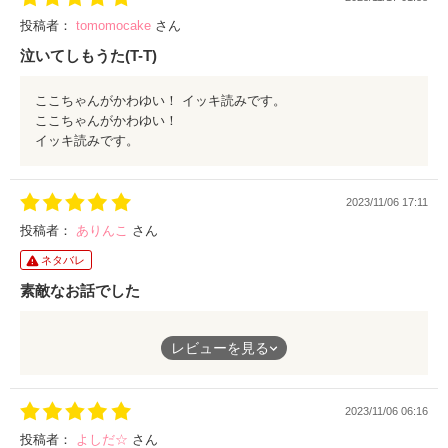
投稿者：
tomomocake
さん
泣いてしもうた(T-T)
ここちゃんがかわゆい！ イッキ読みです。
ここちゃんがかわゆい！
イッキ読みです。
2023/11/06 17:11
投稿者：
ありんこ
さん
ネタバレ
素敵なお話でした
超えなくてはいけない壁を、のりこえて、、、
レビューを見る
蓮さんの愛が溢れて、読んでいてあったかくなる作品でした。
個人的には俺様社長は田舎、、の作品にでてくる翔さんが私の中
で1番です。翔さんみたいな人が理想です♡蓮さんは2番かなw
2023/11/06 06:16
素敵な男性が毎回出てくるので、楽しみです。また素敵な作品書
いてください。
投稿者：
よしだ☆
さん