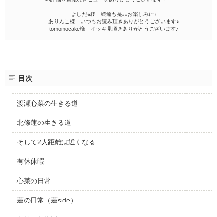
よしだ⭐︎様 続編も是非お楽しみに♪
ありんこ様 いつもお読み頂きありがとうございます♪
tomomocake様 イッキ見頂きありがとうございます♪
目次
渡瀬心菜の生きる道
北條蓮の生きる道
そして2人距離は近くなる
有休休暇
心菜の日常
蓮の日常（蓮side）