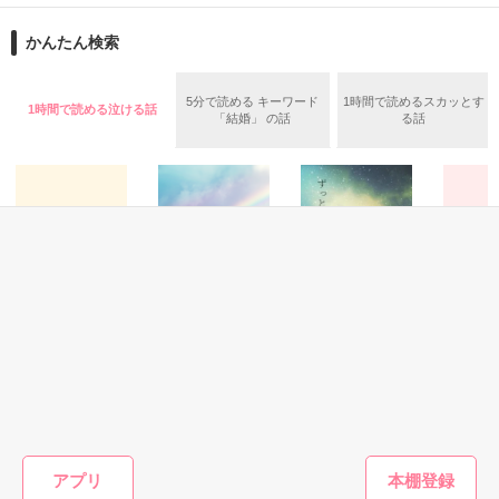
溺れるほどの愛情を注いでいく――。

×

かんたん検索
絶対に叶えられない恋なのに

佐山沙月　27歳

最愛で最推しの彼の独占欲が溢れ出る。

5分で読める キーワード
1時間で読めるスカッとす
2020.10.21～2020.11.30

1時間で読める泣ける話
「結婚」 の話
る話
5年前に別れてしまった2人の、運命的な再会の物語

◆表紙公開:2023/06/20

◆更新:2023/06/21〜08/15

＊＊＊＊

◆編集部オススメ：2023/12/5

選出いただきありがとうございます！

鮭ムニエルさん

作品を読む
チャマさん

素敵なレビューをありがとうございます　<(_ _)>

作品を読む
実用・エッセイ(その
恋愛(純愛)
恋愛(純愛)
恋愛(純愛)
他)
天才脳外科医〜こ
ずっと……
嘘つきな
ひ
D i a r y
の手で彼女を最高
に、もう
＊＊＊＊

アミアン／著
に幸せにしたい〜
しますか
井上 雨／著
い仮面の
あめあがりのにじ
柴田はつ
すべては作者の妄想の産物です。

～
／著
誤字脱字、順次訂正してまいります<(_ _)>
アプリ