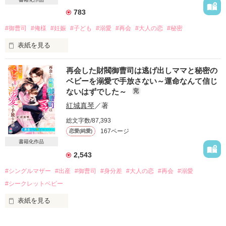
783
日華のキャリアを思い、突然姿を消して

一人で出産した月。

#御曹司
#俺様
#妊娠
#子ども
#溺愛
#再会
#大人の恋
#秘密
表紙を見る
陰ながらずっと応援していたけど、

ひょんなことから3年越しに日華と再会。

しかも彼と同居することに――。

再会した財閥御曹司は逃げ出しママと秘密の
ベビーを溺愛で手放さない～運命なんて信じ
ひとりで必死に育ててきた息子が三歳になった頃。

ないはずでした～
完
☀︎┈┈┈┈┈┈┈┈┈┈┈┈┈┈┈☽

決して裕福とは言えないが

紅城真琴
／著
分相応で平和な暮らしをしていた私たちの前に

初心で一途なシングルマザー

総文字数/87,393
突然、子どもの父親が現れた。

加賀美 月(ｶｶﾞﾐ ｱｶﾘ)

167ページ
恋愛(純愛)
書籍化作品
×

「俺の息子だな？」

2,543
ミステリアスな実力派俳優

#シングルマザー
#出産
#御曹司
#身分差
#大人の恋
#再会
#溺愛
陽生 日華(ﾋﾅｾ ﾆﾁｶ)

私たち母子ふたりの生活を調べ上げ、

#シークレットベビー
勝手にDNA鑑定まで済ませた横暴な御曹司は

☾┈┈┈┈┈┈┈┈┈┈┈┈┈┈┈☀︎

表紙を見る
恋など忘れかけていた私の心に

遠慮なく入り込み

三朝尊人　35歳

「もう絶対に離さない」
