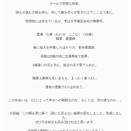
クールで完璧な容姿。
誰もが羨む才能を持ち、決して媚を売らず実力だけでここまで来た。
世間的には伏せているが、実は大手建設会社の御曹司。
渡瀬 心菜（わたせ ここな）（21歳）
職業 看護師
春に短大を卒業したばかりの、新米看護師。
両親は8歳の頃に交通事故で他界。
3歳違いの兄と共に、祖父の元で育てられた。
職業も家柄も生い立ちも、まったく違う2人。
運命の悪戯で2人は出会う。
この出会いは、2人にとって幸せへの階段なのか、もしくは、茨の道なのか…。
※続編「この唄を君に捧ぐ（誰にも言えない秘密の恋をしました」完成しまし
た。
ぜひ引き続きお読み頂ければと思います。
⭐︎5評価＆素敵なレビューをありがとうございます！！