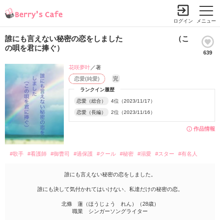
ログイン
メニュー
誰にも言えない秘密の恋をしました （こ
の唄を君に捧ぐ）
639
花咲夢叶
／著
恋愛(純愛)
完
ランクイン履歴
恋愛（総合）
4位（2023/11/17）
恋愛（長編）
2位（2023/11/16）
作品情報
#歌手
#看護師
#御曹司
#過保護
#クール
#秘密
#溺愛
#スター
#有名人
誰にも言えない秘密の恋をしました。
誰にも決して気付かれてはいけない、私達だけの秘密の恋。
北條 蓮（ほうじょう れん）（28歳）
職業 シンガーソングライター