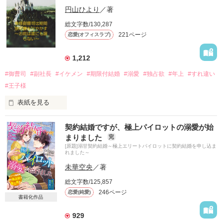
意を決した私に、応えてくれた彼

円山ひより
／著
総文字数/130,287
あやまちの一夜に「愛してる」の言いわけを添えたら、それは
221ページ
恋愛(オフィスラブ)
〝約束〟になりますか？

1,212
営業部の地味社員

咲島三花（さきしまみか）　28歳

#御曹司
#副社長
#イケメン
#期限付結婚
#溺愛
#独占欲
#年上
#すれ違い
×

#王子様
元上司　⇒　社長

神崎京吾（かんざきけいご）　31歳

表紙を見る
道木 詠菜（みちき えいな）

契約結婚ですが、極上パイロットの溺愛が始
――半年経ったら迎えにくる。それまで、俺を待っていられる
２８歳 

まりました
完
か？――

日野原飲料株式会社 総務課 勤務

[原題]溺甘契約結婚～極上エリートパイロットに契約結婚を申し込ま
れました～
けれど再会した彼は、大企業の社長になっていて……

×

未華空央
／著
日野原 采斗（ひのはら あやと）

総文字数/125,857
【公開日：2018.11.26】

３１歳

246ページ
恋愛(純愛)
日野原飲料株式会社 副社長

書籍化作品
929