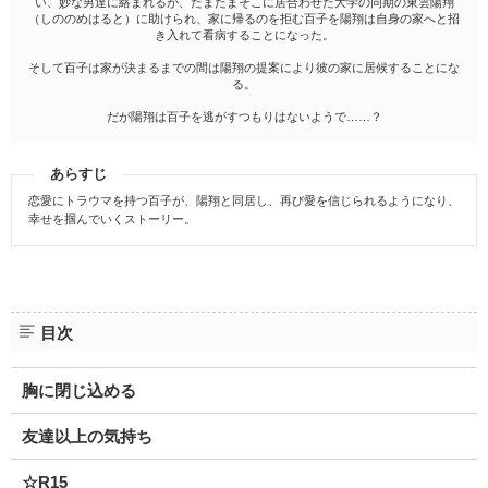
い、妙な男達に絡まれるが、たまたまそこに居合わせた大学の同期の東雲陽翔
（しののめはると）に助けられ、家に帰るのを拒む百子を陽翔は自身の家へと招
き入れて看病することになった。
そして百子は家が決まるまでの間は陽翔の提案により彼の家に居候することにな
る。
だが陽翔は百子を逃がすつもりはないようで……？
あらすじ
恋愛にトラウマを持つ百子が、陽翔と同居し、再び愛を信じられるようになり、
幸せを掴んでいくストーリー。
目次
胸に閉じ込める
友達以上の気持ち
☆R15