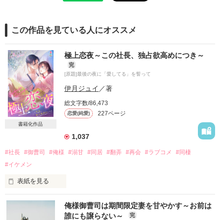
この作品を見ている人にオススメ
極上恋夜～この社長、独占欲高めにつき～
完
[原題]最後の夜に「愛してる」を誓って
伊月ジュイ
／著
総文字数/86,473
227ページ
恋愛(純愛)
書籍化作品
1,037
#社長
#御曹司
#俺様
#溺甘
#同居
#翻弄
#再会
#ラブコメ
#同棲
#イケメン
表紙を見る
憧れという名の恋に堕ち、想いをひた隠すこと五年

俺様御曹司は期間限定妻を甘やかす～お前は
誰にも譲らない～
完
彼と過ごす最後の夜
