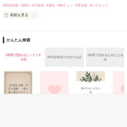
『俺と結婚しないか？』

作品を読む
#契約結婚
#契約
#不器用
#運命
#胸キュン
#男目線
#パイロット
たった一度、出会っただけ。

表紙を見る
『ずっとさがしていた』

日々仕事に邁進して、

その言葉を鵜呑みにできるほど私は純粋じゃない。

大好きなスイーツを楽しんで、

かんたん検索
それだけで人生十分幸せだった。

王子様からの突然のプロポーズに心踊らせるのは物語のお姫様
だけ。

それなのに……

1時間で読めるビックリす
1時間で読めるためになる
30代女性向けの泣ける話
る話
話
『お前に興味をもった』

「君に興味を持った」

あなたと結婚なんて、したくない。

「俺と、結婚してもらえませんか。契約結婚という形で」

『俺は必ずお前を手に入れる』

私はモノじゃない。

そんな私に突然降って湧いた、契約結婚──⁉︎

そもそも、あなたは私を好きじゃないくせに。

私はただの縁談よけ。

会社にとって都合がいいだけ。

恋愛(キケン・ダーク)
恋愛(その他)
恋愛(純愛)
恋愛(その他
帝慶医科大学病院　産婦人科

あなたの本命の人を世間から隠すためのカモフラージュ。

【完結】結婚二年
溺愛コンプレック
溺れてはいけない
＊Love
助産師　　宇佐美　佑華

目の憂鬱。〜僕は
ス
恋
Marione