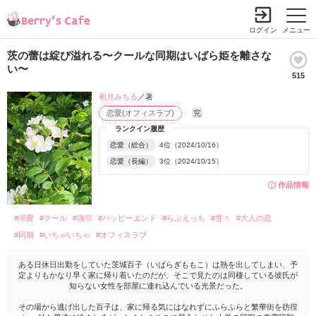
ログイン
メニュー
茨の蕾は綻び溢れる〜クールな同期はいばら姫を離さな
い〜
515
初月みちる
／著
恋愛(オフィスラブ)
完
ランクイン履歴
恋愛（総合）
4位（2024/10/16）
恋愛（長編）
3位（2024/10/15）
作品情報
#溺愛
#クール
#強引
#ハッピーエンド
#らぶえっち
#甘々
#大人の恋
#同期
#いちゃいちゃ
#オフィスラブ
ある日休日出勤をしていた茨城百子（いばらぎももこ）は熱を出してしまい、予
定よりもかなり早く家に帰り着いたのだが、そこで見たのは同棲している彼氏が
知らない女性を部屋に連れ込んでいる光景だった。
その場から逃げ出した百子は、家に帰る気にはなれずにふらふらと繁華街を彷徨