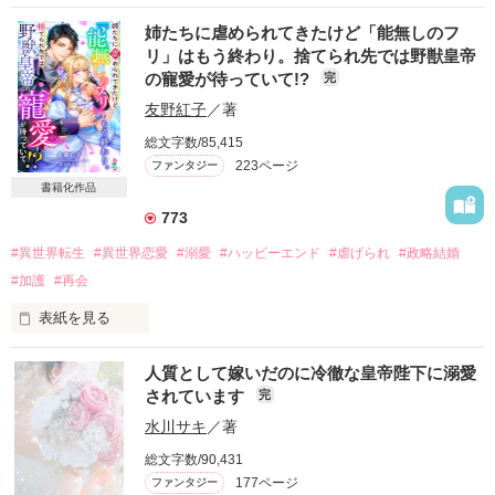
姉たちに虐められてきたけど「能無しのフ
リ」はもう終わり。捨てられ先では野獣皇帝
の寵愛が待っていて!?
完
友野紅子
／著
総文字数/85,415
223ページ
ファンタジー
書籍化作品
773
#異世界転生
#異世界恋愛
#溺愛
#ハッピーエンド
#虐げられ
#政略結婚
#加護
#再会
表紙を見る
人質として嫁いだのに冷徹な皇帝陛下に溺愛
虐げられ王女フィアンナ　×　諸国から野獣皇帝と恐れられる
されています
完
皇帝ジンガルド

水川サキ
／著
＊＊＊

総文字数/90,431
177ページ
ファンタジー
母国が犯した重大な条約違反。その穴埋めとして王女フィアン