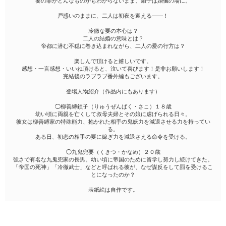
要の罪がどんなものかもわからないまま、鎖子は婚儀の場に。
戸惑いのままに、二人は初夜を迎える――！
冷徹な要の本心は？
二人の結婚の意味とは？
帝都に潜む不穏に巻き込まれながら、二人の愛の行方は？
楽しんで頂けると嬉しいです。
感想・一言感想・いいね頂けると、泣いて喜びます！是非お願いします！
完結後のラブラブ番外編もございます。
登場人物紹介（作品内にもあります）
◯柳善縛鎖子（りゅうぜんばく・さこ）１８歳
幼い頃に両親を亡くして叔母夫婦とその娘に虐げられる日々。
彼女は柳善縛家の特殊能力、抱かれた相手の鬼妖力を減退させる力を持ってい
る。
ある日、初恋の相手の要に嫁ぎ力を減退さえる命令を受ける。
◯九鬼兜要（くきつ・かなめ）２０歳
強さで有名な九鬼兜家の長男。幼い頃に帝国のために留学し努力し続けてきた。
「帝国の死神」「冷徹武士」などと呼ばれる彼が、なぜ謀反をして罰を受けるこ
とになったのか？
表紙絵は自作です。