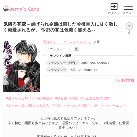
ログイン
メニュー
鬼縛る花嫁～虐げられ令嬢は罰した冷徹軍人に甘く激し
く溺愛されるが、 帝都の闇は色濃く燃える～
9
兎森りんこ（とらんぽりんまる）
／著
ファンタジー
完
ランクイン履歴
ファンタジー（総合）
38位（2025/06/07）
ファンタジー
15位（2025/06/07）
作品情報
#虐げられヒロイン
#政略結婚
#執着愛
#溺愛
#大正浪漫風異世界
#あやかし鬼
#影のある軍人
#不器用クールな旦那様
#少佐
#ハッピーエンド
大正時代風の和風伝奇ファンタジー。
辛く切ない場面も多々ありますが、溺愛ハッピーエンドです。（執着愛・狂愛要
素少しあり）
序章が一人称ですが、本文は三人称です。