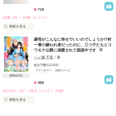
ナに降嫁が命じられる。

フィアンナの夫となるのは、野蛮で残酷との呼び声高い〝野獣
718
皇帝〟。フィアンナの運命やいかに──。

#恋愛
#甘々
#溺愛
#ラブコメ
◇◇◇

表紙を見る
皇帝ジンガルドには幼い頃、ほんの一時を共に過ごした少女が
いた。もう二度と会うこともない少女だ。しかし、あれほど心
継母がこんなに幸せでいいのでしょうか!?村
和平の条件として隣国へ嫁がされた

を揺さぶる出会は十二年が経った今もない。

一番の嫌われ者だったのに、三つ子たちとコ
『彼女との出会いがあって、今の俺がある。俺は、彼女に誇れ
ワモテ公爵に溺愛されて困惑中です
完
カザル公国の公女イレーナ

る男になれているだろうか──。』

一ノ瀬 千景
／著
＊＊＊

総文字数/113,031
冷酷非道と有名なドレグラン帝国皇帝の側妃となる

243ページ
ファンタジー
という重々しい導入を裏切り、実態は『野獣皇帝が新妻を目に
書籍化作品
入れても痛くないほど可愛がって大切にする溺愛のお話』です
492
どんな仕打ちも覚悟の上で挑んだ夜

#ほのぼの
#甘々
#育児
#コメディ
#溺愛
皇帝ヴァルクは意外にも甘い言葉をささやきながら抱いてくれ
作品を読む
表紙を見る
るのだった

村一番の嫌われ者から

公爵夫人へと華麗なる転身！？

え？　ただの子作りですよね？
