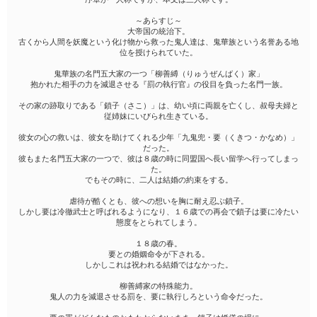
～あらすじ～
大帝国の統治下。
古くから人間を妖魔という化け物から救った鬼人達は、鬼華族という名誉ある地
位を授けられていた。
鬼華族の名門五大家の一つ「柳善縛（りゅうぜんばく）家」
抱かれた相手の力を減退させる『罰の執行官』の役目を負った名門一族。
その家の跡取りである「鎖子（さこ）」は、幼い頃に両親を亡くし、叔母夫婦と
従姉妹にいびられ生きている。
彼女の心の救いは、彼女を助けてくれる少年「九鬼兜・要（くきつ・かなめ）」
だった。
彼もまた名門五大家の一つで、彼は８歳の時に同盟国へ長い留学へ行ってしまっ
た。
でもその時に、二人は結婚の約束をする。
虐待が酷くとも、彼への想いを胸に耐え忍ぶ鎖子。
しかし要は冷徹武士と呼ばれるようになり、１６歳での再会で鎖子は要に冷たい
態度をとられてしまう。
１８歳の春。
要との婚姻命令が下される。
しかしこれは祝われる結婚ではなかった。
柳善縛家の特殊能力。
鬼人の力を減退させる罰を、要に執行しろという命令だった。