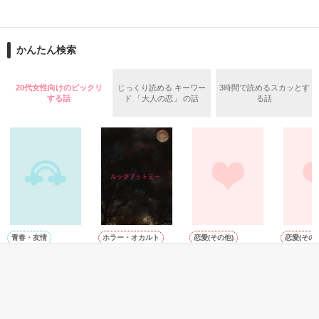
☆

シークレットベビーにパパは必要ですか？

～副操縦士の御曹司が、

かんたん検索
迎えに来たのは、天瀬商事副社長

猛追してきて困っています～

天瀬龍之介（あまがせりゅうのすけ）

かつての有紗の上司であり

20代女性向けのビックリ
じっくり読める キーワー
3時間で読めるスカッとす
双子の父親だ

神城航輝　三十歳

する話
ド 「大人の恋」 の話
る話
kouki 

☆

パイロット

「君の子の父親は、私だね？」

×

☆

鶴見茉莉　二十八歳

mari 

どんな女性も虜にする彼の視線が

雑貨店店員

有紗を捉える時、

封印したはずの

（５月刊行ベリーズ文庫の原作になります）

青春・友情
ホラー・オカルト
恋愛(その他)
恋愛(その他
運命の一夜が蘇る…

体操座りと救世主
ルックアットミー
イベリスの花言
ラブスク
✼••┈┈┈┈••✼••┈┈┈┈••✼

葉。
☆

いなふ。／著
西羽咲花月／著
ひろみも
木槿 牡丹／著
エーゲ海で出会って

「言ってくれ、有紗。

恋に落ちて

俺はその言葉の続きが聞きたい」

とっても幸せだったけれど……
