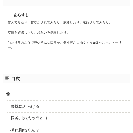
あらすじ
甘えてみたり、甘やかされてみたり、嫉妬したり、嫉妬させてみたり。
友情を確認したり、お互いを信頼したり。
当たり前のようで尊いそんな日常を、個性豊かに描く甘々✖️ほっこりストーリ
ー。
目次
🌸
膝枕にとろける
長谷川の八つ当たり
拗ね拗ねくん？