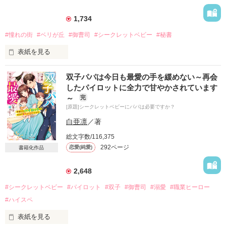
「稀一くん……離婚しよう」 

1,734
「どうした突然？　あまり面白くない冗談だな」

#憧れの街
#ベリが丘
#御曹司
#シークレットベビー
#秘書
「冗談じゃない。私は本気なの！」 

「本気で俺を驚かせてみようと？」 

表紙を見る
「違う。その本気じゃない！」 

☆☆☆☆☆☆☆☆☆☆☆☆

もしかして真面目に言っているって受け取ってもらえていな
双子パパは今日も最愛の手を緩めない～再会
い？

したパイロットに全力で甘やかされています
「君のすべてが俺にとっては

どうすれば伝わるの？

～
完
特別で、なにもかもが大切だ。

[原題]シークレットベビーにパパは必要ですか？
今夜はそれをわからせてやるよ」

「この先、日奈乃が俺から離れたいと言ってももう聞いてやれ
白亜凛
／著
ない。手放す気はないんだ」

☆☆☆☆☆☆☆☆☆☆☆☆

総文字数/116,375
2021.10.20～2021.11.1

憧れの街ベリが丘の隣町で

292ページ
恋愛(純愛)
書籍化作品
双子の男の子を抱えて働く

さとみっちさん　はなさん　レビューありがとうございます！
シングルマザーの

2,648
真山有紗（まやまありさ）には、

忘れられない人がいる

#シークレットベビー
#パイロット
#双子
#御曹司
#溺愛
#職業ヒーロー
作品を読む
#ハイスペ
☆

表紙を見る
「君は本社へ転属だ」
