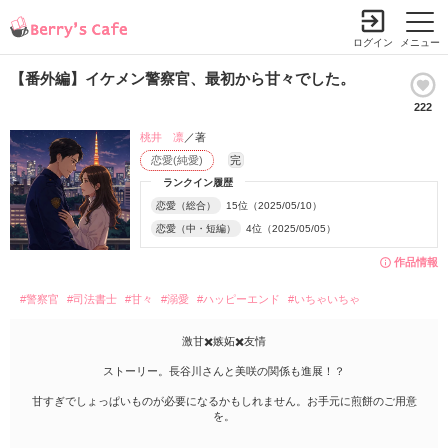
ログイン
メニュー
【番外編】イケメン警察官、最初から甘々でした。
222
桃井 凛
／著
恋愛(純愛)
完
ランクイン履歴
恋愛（総合）
15位（2025/05/10）
恋愛（中・短編）
4位（2025/05/05）
作品情報
#警察官
#司法書士
#甘々
#溺愛
#ハッピーエンド
#いちゃいちゃ
激甘✖️嫉妬✖️友情
ストーリー。長谷川さんと美咲の関係も進展！？
甘すぎでしょっぱいものが必要になるかもしれません。お手元に煎餅のご用意
を。