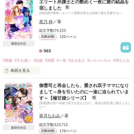
エリート弁護士との艶めく一夜に愛の結晶を
宿しました
完
[原題]蜜月事変―エリート国際弁護士は身籠り妻を盲愛する―
黒乃 梓
／著
総文字数/74,153
120ページ
恋愛(純愛)
書籍化作品
563
#新婚
#すれ違い
#妊娠
#溺愛
#一途
#あまあま
#いちゃいちゃ
#幼なじみ
表紙を見る
初恋でずっと憧れていた彼と結婚して幸せいっぱいの日々。

御曹司と再会したら、愛され双子ママになり
まして～身を引いたのに一途に迫られていま
この結婚の動機が不純なものだとしても、彼からプロポーズし
す～【極甘婚シリーズ】
完
てもらえて嬉しかった。

[原題]愛の街〜内緒で双子を生んだのに、孤高の副社長に捕まりまし
少なくとも彼の意思で選ばれたと思っていたの。

た〜
皐月なおみ
／著
だから彼にとって理想の奥さんになれるよう毎日奮闘してい
た。

総文字数/123,712
書籍化作品
178ページ
恋愛(純愛)
けれど“ある真実”を知ってしまって……。
