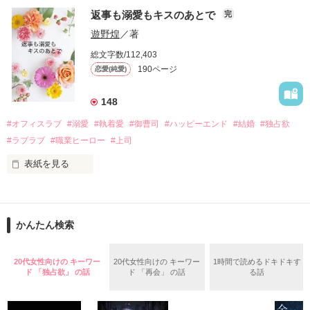
『責任をとる、結婚しよう』と真っ直ぐに告げてきた。

　おかしな噂を流されて前の職場でうまくいかなかった梅田美
戸惑う美桜とは裏腹に、好きという気持ちを隠すことなく

返事も溺愛もキスのあとで
完
桜は、海外で傷心旅行をしていたところ、日本人美青年と出会
甘やかしてくる。

い、酒の勢いもあり一夜限りの関係となる。

遊野煌
／著
　帰国後、美桜は新しい職場でワンナイトした美青年と再会。
そんなある日、哲平は美桜がストーカー被害に

総文字数/112,403
なんと彼の正体は、とある財閥御曹司にも関わらず、一族を離
遭っていることを知る。

190ページ
恋愛(純愛)
れて起業した新進気鋭の実業家、社内でも冷徹だと評判な社長
美桜を守るため、哲平は同居を提案してきて――。

――御影恭司その人だったのだ――！

　なぜか恭司から飼い猫の世話係を命じられた美桜は、猫の世
148
話を口実にしばしば呼び出された上、二人はいわゆる身体だけ
夏木美桜(なつきみお)

#オフィスラブ
#溺愛
#執着愛
#御曹司
#ハッピーエンド
#結婚
#独占欲
✕

#ラブラブ
#職業ヒーロー
#上司
鳴海哲平 (なるみてっぺい)

表紙を見る
作品を読む
止まっていたはずの二人の時間が、再び動き出す。

舞川雛子（26）は大手お菓子メーカー、三日月製菓コーポレー
再会から始まる、溺愛ラブ。

ションの企画戦略室で働いている。

また雛子には2年前から付き合いはじめ、半年前から同棲を始
2026.6.5～2026.7.25

かんたん検索
めた、同期で恋人の石垣守（26）がいるのだが、後輩の姫原由
羅（24）との浮気が発覚した上、いつのまにか元カノにされて
いた。

20代女性向けの キーワー
20代女性向けの キーワー
1時間で読めるドキドキす
守と由羅から『便利屋雛子』と馬鹿にされ、一人こっそり泣い
ド 「独占欲」 の話
ド 「再会」 の話
る話
＊以前、公開していた話の改稿版です＊

ていた雛子に、企画戦略室の上司である雪瀬鷹哉（29）が
『──俺と結婚してくれないか』といきなりプロポーズをしてき
た上、同居まで提案してきて──？
