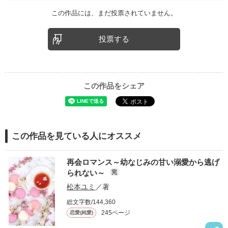
この作品には、まだ投票されていません。
投票する
この作品をシェア
この作品を見ている人にオススメ
再会ロマンス～幼なじみの甘い溺愛から逃げ
られない～
完
松本ユミ
／著
総文字数/144,360
245ページ
恋愛(純愛)