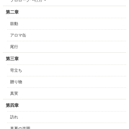
プロローグ〜行方〜
第二章
鼓動
アロマ缶
尾行
第三章
苛立ち
贈り物
真実
第四章
訪れ
真夏の楽園