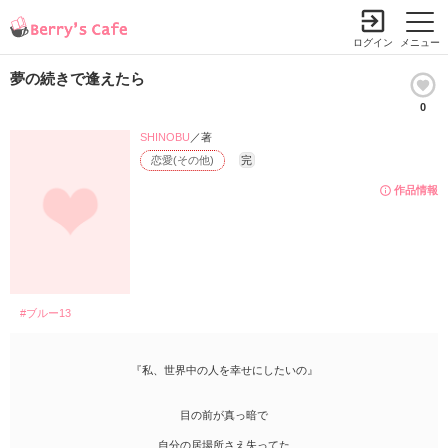
ログイン
メニュー
夢の続きで逢えたら
0
SHINOBU
／著
恋愛(その他)
完
作品情報
#ブルー13
『私、世界中の人を幸せにしたいの』
目の前が真っ暗で
自分の居場所さえ失ってた