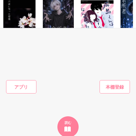
鷹哉『宜しくな、俺の雛子』🦅

雛子『俺の……ひぃ、雛子？！！！』🐥

作品を読む
シゴデキで冷徹な上司が見せる素顔は、なぜか想像以上に甘く
て……🐥💓🦅

恋愛(キケン・ダーク)
恋愛(キケン・ダーク)
恋愛(純愛)
恋愛(キケ
月夜に笑った悪魔
余所者-よそもの-
飛鳥くんはクール
余所者-
※表紙も作中使用の画像も全てフリー素材です。

【 2 】
なんかじゃない
※執筆期間2026.6.3〜7.20完結です。　

Neno／著
なつ美咲
なつ美咲／著
☆*ココロ／著
※他サイトさんにて恋愛トレンド1位でした〜良かったら読ん
で頂けると嬉しいです。
もっと見る
アプリ
作品を読む
かんたん検索の条件を変える
読む