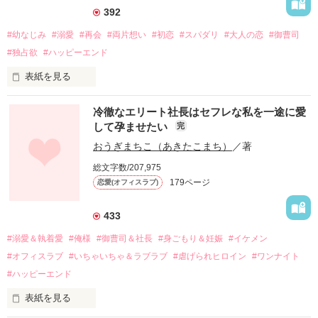
392
#幼なじみ
#溺愛
#再会
#両片想い
#初恋
#スパダリ
#大人の恋
#御曹司
#独占欲
#ハッピーエンド
表紙を見る
冷徹なエリート社長はセフレな私を一途に愛
して孕ませたい
完
幼なじみの哲平に淡い恋心を抱いていた美桜。

おうぎまちこ（あきたこまち）
／著
しかし、ある出来事をきっかけに二人の関係は壊れてしまう。

総文字数/207,975
関係修復もできないまま、美桜は両親の離婚によって

179ページ
恋愛(オフィスラブ)
引っ越すことになり、哲平とも離れ離れになった。

それから約十二年後。

433
過去の傷から、二度と会いたくないと思っていた哲平に

#溺愛＆執着愛
#俺様
#御曹司＆社長
#身ごもり＆妊娠
#イケメン
運命のような再会を果たす。

#オフィスラブ
#いちゃいちゃ＆ラブラブ
#虐げられヒロイン
#ワンナイト
そして、ひょんなことから

#ハッピーエンド
酔った勢いで一夜を共にしてしまった。

表紙を見る
さらに、美桜が初めてだと知った哲平は
