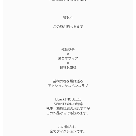
誓おう
この身が朽ちるまで
俺様執事
×
鬼畜マフィア
×
最狂お嬢様
芸術の都を駆け巡る
アクションサスペンスラブ
BLack†NOBLEは
SWeeT†YeNの続編
執事 柏原目線のお話ですが
この作品からでも読めます。
この作品は、
全てフィクションです。