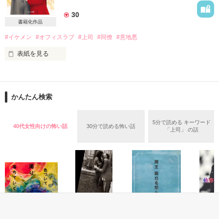
そんな二人の恋の始まりは

26歳

30
書籍化作品
ある日の夜、ベッドの上から…！？

職業：看護師

#イケメン
#オフィスラブ
#上司
#同僚
#意地悪
上司、後輩からの信頼も厚い

表紙を見る
start/20130405

愛称、ももちゃん

end/20130506

かんたん検索
佐々木　瞬（ササキ　シュン)

＊＊＊＊

5分で読める キーワード
32歳

40代女性向けの怖い話
30分で読める怖い話
「比奈子ちゃんって櫻井室長のこと、好きでしょ？」

「上司」 の話
レビューありがとうございます

職業：医師

りぃりぃさま

yuchikaさま

この広い世の中に、星の数ほど男がいるとして

愛称(？)、俺様ドクター(本人は知らない)

ひなた翠さま

誰か一人ぐらいはあの子じゃなくて私を見てくれるんじゃな
い？

瞬に翻弄されまくりの

読者様、皆々様に感謝

睦美の運命はいかに！

それってそんなにおめでたい発想なのかなあ…。
