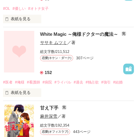
#OL
#優しい
#オトナ女子
表紙を見る
White Magic ～俺様ドクターの魔法～
完
優しさなんて、きっと  嘘

ササキ ムツミ
／著
そう思っていた

総文字数/211,512
307ページ
恋愛(キケン・ダーク)
あなたを、見る度に。

152
#医者
#俺様
#看護師
#病院
#ライバル
#過去
#独占欲
#強引
#結婚
＊＊＊＊

表紙を見る
「これ、私にですか？」

甘え下手
完
「そう、ただの下心だから」

麻井深雪
／著
王子様のように優しい彼と

総文字数/192,354
その優しさが嫌いな彼女

443ページ
恋愛(オフィスラブ)
百井　睦美(モモイ　ムツミ)
