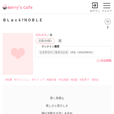
ログイン
メニュー
ＢＬａｃｋ†ＮＯＢＬＥ
3
西島美尋
／著
恋愛(純愛)
完
ランクイン履歴
ミステリー・サスペンス
15位（2012/04/22）
作品情報
#執事
#アクション
#マフィア
#婚約者
#兄弟愛
#純愛
#美男子
#再会
黒く高貴な
美しさと恐ろしさ
闇が支配する悲しき定め