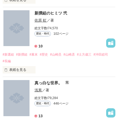
これはシリアス？

現代の少女がやって来たのは一一一一一

公方（将軍）様のお膝元

新撰組のヒミツ 弐
江戸の町を月替わりで守るのは

作品を読む
町奉行の「北町奉行所」と「南町奉行所」

佐原 虹
／著
総文字数/74,570
ところが

102ページ
歴史・時代
互いに手柄を立てるのにしのぎを削っているため

「え？副ちょ――……

「…………………ココどこ？」

口もろくにきかぬほどの犬猿の仲

10
関係改善を願った御奉行様が命じたのは

#新選組
#新撰組
#幕末
#歴史
#山崎烝
#山崎丞
#土方歳三
#沖田総司
「俺らの屯所だ。……とりあえず付いて来てもらおうか。」

北町奉行所の年番方与力の娘

はっはっはっ！

志鶴（しづる）と

#長編
南町奉行所の当番方与力の

流石にあれは私でも怖いのぉ(笑)」

松波 多聞（まつなみ たもん）を

表紙を見る
縁組させることだった

【新撰組のヒミツ 弐】

真っ白な世界。
完
なんと、あの『江戸時代』だった!!

志鶴は「北町小町」と謳われるほどの別嬪で

多聞は巷で浮世絵になるほどの鯔背な男のため

え？

浅葱
／著
町家の者たちは「さすが御奉行」とやんやの喝采

総文字数/79,284
新撰組の栄華の影に忍び寄るのは

コメディ？

446ページ
歴史・時代
とうに切り捨てた〝過去〟の因縁

武家に生まれたからには「御家第一」で

御奉行様の下知に背くことは、絶対に許されぬ

13