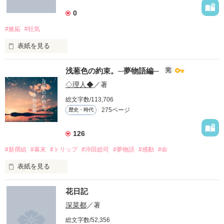
作品を読む
皆様に感謝です。

0
*****************************

#嫉妬
#狂気
今、時代をまたいで歯車が動き出す………！

くすのきひなた

表紙を見る
楠木日向

｢新撰組のヒミツ 壱｣からお読み下さい

浅葱色の約束。─夢物語編─
完
瞋恚のほむらは身を焦がす

2022.8.10～
◇理人◆
／著
(注)新選組をもとにしたフィクションです。様々な設定や時期
〜○〜○〜○〜○〜○〜○〜○〜○〜○〜

思ひ知らずや

彼女、実は『人』ではなかった！

総文字数/113,706
等は、物語と人物の設定上、忠実に沿わない部分が多々ござい
275ページ
歴史・時代
ます

思ひ知れ

作品を読む
少し残酷表現がありますが、ストーリー上必要なので、どうか
恨めしの心や

126
「俺はポチじゃねぇーーーーー！！！」

初小説です！

#新撰組
#幕末
#トリップ
#沖田総司
#夢物語
#感動
#命
あら恨めしの心や……

キャンキャン吠える犬？

表紙を見る
作品を読む
読んでくれると嬉しいです(≧▽≦)

※能『葵上』※

花日記
***************

「日向も道連れだからね？」

深菜都
／著
2018/02/01：開始

2018/03/30：PC故障のため中断

腹黒鬼畜な魔王様？

総文字数/52,356