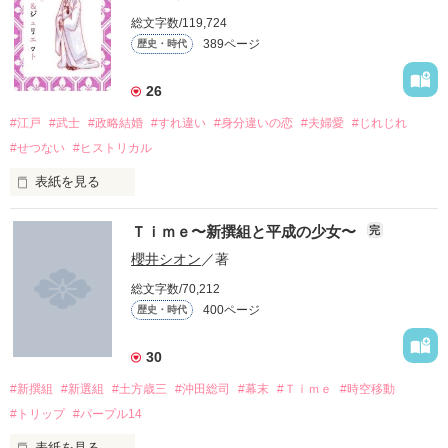
最後まで側で

拙い文章力ではありますが、それ含め大切

実在する建物等を扱って

総文字数/119,724
にしているため、あえて訂正していません。

史実や文献を基に脚色しておりますが

笑っていられますようにと…

389ページ
歴史・時代
かの者は現れた

*****************************

これは架空の物語です

※この物語はフィクションです。

歴史に沿っているようで忠実ではございません。

加筆修正中

史実を元にしてありますが、一部異なる点がございますのでご
26
年月、方言に差異があります。

注意ください。
(注)新選組をもとにしたフィクションです。

▽▽▽▽▽▽▽▽▽▽▽▽▽▽▽▽▽▽▽▽

#江戸
#武士
#政略結婚
#すれ違い
#身分違いの恋
#夫婦愛
#じれじれ
#せつない
#ヒストリカル
それら諸々了承の上、温かい目で

様々な設定や時期等は、物語と人物の設定上、忠実に沿わない
ご覧になっていただけますと幸いです。

部分が多々ございます。

copyright（C）蓮条

作品を読む
表紙を見る
誠シリーズを

**

現在は弐を更新中です。

*…*…*…*…*…*…*…*…*…*…*…*…*…*…*…*

短編集もあります。

Ｔｉｍｅ〜新撰組と平成の少女〜
一つにまとめました!!

完
第2回 ベリーズカフェ恋愛ファンタジー小説大賞の最終選考8作
櫻井シオン
／著
2011,11,6━2012,07,16

品の一つに選んでいただきました

総文字数/70,212
https://www.berrys-cafe.jp/spn/gp/?gpId=8

100万PVありがとうございます！

各章のタイトルが

400ページ
作品を読む
作品を読む
歴史・時代
「私は一回死んだんだ

感想レビュー等お待ちしています^^
*…*…*…*…*…*…*…*…*…*…*…*…*…*…*…*

まとめる前の作品名に

もう何も怖くない――」

30
˚✧₊⁎ ランクイン履歴 ˚✧₊⁎

なってます!!

作品を読む
#新撰組
#新選組
#土方歳三
#沖田総司
#幕末
#Ｔｉｍｅ
#時空移動
歴史・時代 ー 第1位（2018/07/23）

#トリップ
#パープル14
◇◆―――――――◆―――――――◆◇

表紙を見る