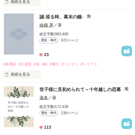
俺のことが好きで好きで、

表紙を見る
───…どうしようもねえからだよ』

㊗️ジャンル別ランキング 2位 2022.03.18

『───寂しいってなぁに？』

誠-巡る時、幕末の鐘-
完
真に護るべきは己か時代か

㊗️ジャンル別ランキング 1位 2022.03.20

運命の人に出逢った。

綾織 茅
／著
愛情というものは。

狂った運命と己の意志

総文字数/383,400
とても深くて、量り知れないもので、

曲がらないのは果たして

972ページ
歴史・時代
愛情を知らずに育った少女がひとり、

「俺はお前を、信じたよ」

幕末の世を彷徨う。

綺麗だ。

23
「あの人は私の命なのよ！」

作品を読む
#新撰組
#元老院
#鬼
#妖
#毒舌
#コメディ
#シリアス
作品を読む
表紙を見る
浅葱色の約束。─番外編─

『笑ってくれ、トシ。…俺は鬼にはなりきれんよ』

「定められた運命に逆らうことは出来ないの？」

世子様に見初められて～十年越しの恋慕
完
『俺からすりゃあ近藤さん。あんたが一番の鬼だぜ』

―――幕末―――

蓮条
／著
※『浅葱色の約束。』

こちらの続編となります。

総文字数/172,438
230ページ
歴史・時代
歴史は安定のスルーです。ご了承ください。

勝利の女神になりたいのッ！～第２部～

男達が己の誠を信じ

残酷だ。

113
貫き生きた時代
