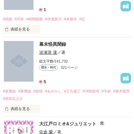
1
闇夜のように暗き心に

哀しいほどに、綺麗だった。

耳許で睦言を呟かれ

明るく利発で正義感が強く

#戦国
#武将
#時間移動
#伊達政宗
#本能寺
#忍
夢なら覚めないで、と切に請う

ちょっぴりお転婆な娘

また一つ二つ……

表紙を見る
カン・ソウォン

大切なもの、護りたいものが増えた

亡き師の面影に武士としての道を願い

大切な人ができました。

＊

×

幕末怪異聞録
叶うならもう少し……

命儚い友の姿が戦場で散ることを祈り

波瀬菜 蓮
／著
イ・ヘス

＊

刹那、恋い慕う貴方と永遠の夢を見た

総文字数/141,732
たとえ叶わない想いだとしても。

眉目秀麗だが、王宮育ちが玉に瑕

守られるか分からない

321ページ
歴史・時代
辛い思いをするとわかっていても。

次期国王の座が約束された世子

この身を苛む復讐心

約束をした

5
我が主に捧ぐ忠誠心

叶えられるか分からない

#新選組
#新撰組
#妖怪
#あやかし
#土方歳三
#沖田総司
#半妖
#坂本龍馬
あなたの傍に。

浅葱色の約束。

　＊　＊　＊　＊　＊　

#原田左之介
この胸を焦がす恋情

願いごとをした

いさせてほしいと思うのは。

朝鮮王朝を舞台とした

表紙を見る
ラブコメ史劇

それは｢夢｣か｢現｣か｢幻｣か

雪舞い乱れるその季節

　＊　＊　＊　＊　＊

大江戸ロミオ&ジュリエット
どうか、せめて

完
※理人の原点です。

許されないことですか…？

佐倉 蘭
／著
【新撰組のヒミツ 壱】
