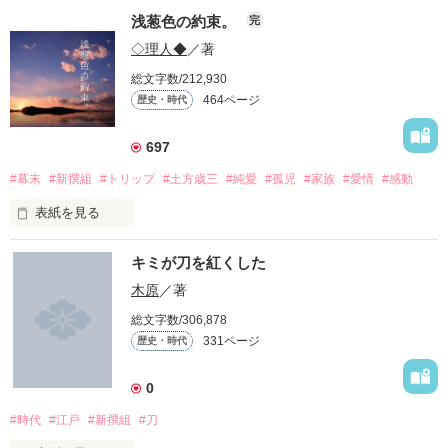
浅葱色の約束。
完
◇理人◆
／著
こちとら7年お前の成長を見てんだよ。

総文字数/212,930
✿❀✿❀✿❀

464ページ
歴史・時代
あんな何も出来ないガキだったお前も、

手に取って(？)読み始めていただき、

４００年の時の越えて

涙を下手に隠すお前も。

ありがとうございます🙇

697
今回、私史上初の完結作品となっています！

#幕末
#新撰組
#トリップ
#土方歳三
#純愛
#孤児
#家族
#愛情
#感動
俺はずっと、見てたんだよ。

表紙を見る
良ければ、レビュー、感想✏なども

よろしくお願いします🙌

キミが刀を紅くした
＊

未来へ――

木原
／著
既にレビュー、感想などして頂いた方、

本棚に入れていただいた方、

総文字数/306,878
ファンになって頂いた方、

それを教えてくれたのは、1人の鬼。

331ページ
歴史・時代
灯りの無い町、不恰好な握り飯、

心より感謝申し上げます🙇

過去へ――

刀を差した侍、月が照らす道。

0
出会いは、そんなもの。

㊗️ジャンル別ランキング 13位 2022.03.16

『てめえが苦しい理由教えてやろうか。

#時代
#江戸
#新撰組
#刀
㊗️ジャンル別ランキング 5位 2022.03.17

入れ替わった二人は
