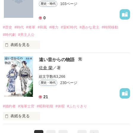
2018/04/28：再開

103ページ
歴史・時代
そんな道も、きっとあったのです。

少しだけ歴史と違います(;´д｀)

そしてその道もまた、

0
「どうした、逃げねぇのか？」

幸せだったのでしょう。

作品を読む
#歴史
#時代
#将軍
#和風
#権力
#室町時代
#愚かな君主
#時間移動
沸点低めのもはや殺人鬼の鬼？

#時代劇
#男主人公
けれど選ばなかったのは、僕でした。

-*-*-*-*-*-*-*-*-*-*-*-*-*-*-*-*-*-*-*-

表紙を見る
Thank you for remarkable reviews!!

遠い昔からの物語
…いえいえ、彼女は

完
『愚かな君主』

＊

人は俺を、そう笑う。

佐倉 蘭
／著
SERAさん

総文字数/63,266
230ページ
歴史・時代
たとえそれが、夢。

水代 朱鈴さん

「見ての通り、『狐』だよ。

*＊*

触れたら消えてしまう、幻。

21
紅季華

願わくば、1度だけと。

…ただの狐じゃないぞ？

#婚約者
#海軍士官
#昭和初期
#休暇
#ふたりきり
ある日

-*-*-*-*-*-*-*-*-*-*-*-*-*-*-*-*-*-*-*-

表紙を見る
あたしは、狐の妖怪、白狐の一族だ。」

『女』が降ってきた。

『僕と一緒に来る？……江戸へ、来る？』

˚✧₊⁎ ランクイン履歴 ˚✧₊⁎

歴史・時代 ー 第1位（2018/07/18）
