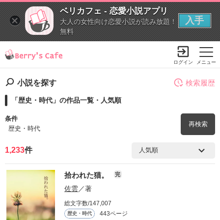
ベリカフェ - 恋愛小説アプリ
入手
大人の女性向け恋愛小説が読み放題！
無料
ログイン
メニュー
小説を探す
検索履歴
「歴史・時代」の作品一覧・人気順
条件
再検索
歴史・時代
1,233
件
検索ワード
拾われた猫。
完
を含む
佐雲
／著
総文字数/147,007
を除く
443ページ
歴史・時代