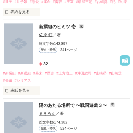
人の生というものは、執着は、厄介なものだ。

#世子
#世子嬪
#溺愛
#運命
#両班
#王室
#朝鮮王朝
#お転婆
#妃
#約束
表紙を見る
“時として愛情は、哀しみを連れてくる”

作品を読む
一人の少女が壬生浪の前に現れる

新撰組のヒミツ 壱
完
その少女、人にはあらず

朝鮮の国では

佐原 虹
／著
世子嬪（セジャピン：王の世継ぎの正室）揀擇（カンテク：妃
悠久の時を生きてきた鬼につき

総文字数/142,897
＊

選び）を行う事になり

作品を読む
341ページ
歴史・時代
嘉礼都監（カレトガム：臨時官庁）が設置され

禁婚礼が布かれた

32
彼らと出会うは偶然か…

由緒ある名家の娘であるソウォンは

彼等と交わした約束はいつだって。

#新撰組
#新選組
#幕末
#歴史
#土方歳三
#沖田総司
#山崎烝
#山崎丞
候補者として申告されるのが嫌で

それとも神が定めし運命

やさしくて、あたたかくて。

悪評を広めるため、身分を偽って

#長編
#シリアス
妓生（キーセン：芸妓）見習いの真似事をしていると

という名の必然か……

そして。

泥棒の濡れ衣を着せられ困っている少年がいた

表紙を見る
その少年の濡れ衣を晴らしたのはいいのだが……

｢お前を守る｣と私を抱き締める貴方を

陽のあたる場所で 〜戦国遊戯３〜
完
｢私が守る｣と心に決めた

宮中では嫌というほど女性を目にしている世子だが

｢私は人間が嫌い。だけど…｣

天真爛漫で凛としているソウォンの美しさに

まきろん
／著
『───…幸せになれ。』

一瞬で見惚れてしまったのだ

『じゃあ、ずっと一緒だ』

総文字数/174,382
守られるなんて、私のガラじゃない

524ページ
歴史・時代
貴方を守ることが私の存在価値なんだ
