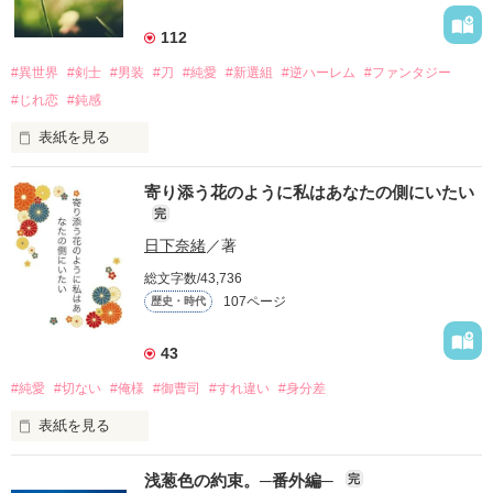
詳しく検索
112
検索対象
#異世界
#剣士
#男装
#刀
#純愛
#新選組
#逆ハーレム
#ファンタジー
タイトル
キーワード
作家名
表紙コメント
#じれ恋
#鈍感
あらすじ
表紙を見る
つまらなかった。

ジャンル
寄り添う花のように私はあなたの側にいたい
完
何もかも…。

日下奈緒
／著
感想
総文字数/43,736
ステータス
全て
完結
更新中
107ページ
歴史・時代
時代は進んで、再び帯刀が許された。

作品の長さ
43
長編
中編
短編
#純愛
#切ない
#俺様
#御曹司
#すれ違い
#身分差
作品の長さについて
辻斬り、殺人、一部の地区では日常茶飯事になっていた。

表紙を見る
コンテスト
歴史・時代：1位（2021/03/10～）

浅葱色の約束。─番外編─
完
超短編！フェチから始まる溺愛コンテスト
警察なんて宛にならないほど、世界は腐っていた。
