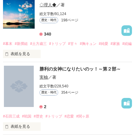
皆さんのおかげです。

◇理人◆
／著
スターツ出版小説投稿サイト合同企画「1話からの長編大
賞」ベリーズカフェ会場
総文字数/91,124
198ページ
歴史・時代
その中でも〝Noah〟は有名だった。

その他の条件
動画あり
コミックあり
作品を読む
340
全身黒づくめだが、長い髪は月夜に照らされると血のように赤
#幕末
#新撰組
#土方歳三
#トリップ
#甘々
#胸キュン
#純愛
#家族
#続編
く光る。

表紙を見る
性別も顔も一切不明。

勝利の女神になりたいのッ！～第２部～
実柚
／著
神出鬼没で、誰もが焦がれ、誰もが憎み、誰もが探し、誰もが
狙った〝殺し屋〟。

総文字数/228,540
新撰組で育った少女は、

354ページ
歴史・時代
寂しさが分かるようになった。

そして女となった少女は、新たな感情を知る。

2
#石田三成
#戦国
#歴史
#トリップ
#恋愛
#関ヶ原
※歴史には基づいておらず、設定もだいぶ変わってます。

表紙を見る
『思ってることあんなら言えっつっただろうが。

歴史の新選組じゃないと許せない人は戻ってください。

飲み込んでんじゃねえよ』
