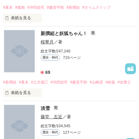
志鶴は父から「三年、辛抱せよ」と言われ

#幕末
#孤独
#沖田総司
#藤堂平助
#新撰組
#タイムスリップ
背後に捨て置いてきた筈の下川光は

平成からの迷い人

出戻れば、胸に秘めた身分違いの恋しい人と

さぁ？

新撰組監察方として生きる井岡光を

夫婦（めおと）になれるやもしれぬ、と思い

表紙を見る
今にも呑み込もうと大口を開けている

伊吹栞(いぶきしおり)

意に添わぬ多聞と祝言を挙げる決意をする……

新撰組第3弾、

×

〜 戯作「八丁堀浮世募恋鞘当」より 〜

知ーらないっ！(笑)

新撰組と妖狐ちゃん！
完
（はつちよぼりうきよにつのるこひのさやあて）

読んでいただけると嬉しいです。

桜華月
／著
夢にまで見る非道で醜い自分を

［副長］土方歳三(ひじかたとしぞう)

貴方だけには知られたくない

総文字数/247,240
［一番隊組長］沖田総司(おきたそうじ)

◆･.｡*†*｡.･◇ 2018 5/28 開始 ◇･.｡*†*｡.･◆

715ページ
歴史・時代
◆･.｡*†*｡.･◇ 2018 8/8 完結 ◇･.｡*†*｡.･◆

［二番隊組長］永倉新八(ながくらしんぱち)

※史実を元にしたファンタジーです。史実と反する箇所があり
69
いつかは貴方の優しいその声すら

※  拙作のおススメ読書順は、プロフの

ます。また、一部登場する人物、団体は実在しません。

軽蔑に染まってしまうのだろうか

［三番隊組長］斎藤一(さいとうはじめ)

「公開リスト一覧」をご覧ください

#新撰組
#幕末
#土方歳三
#沖田総司
#藤堂平助
#山崎丞
#妖狐
#女隊士
2025年6月9日

［八番隊組長］藤堂平助(とうどうへいすけ)

◆･.｡*†*｡.･◇ ◆･.｡*†*｡.･◇ ◆･.｡*†*｡.･◇

表紙を見る
ジャンル別ランキング

それでも、逃げたくない

［十番隊組長］原田左之助(はらださのすけ)

💐 小粋 優心さま

「お前は今日から新撰組お預かりだ」

歴史、時代ジャンル

淡雪
もう、逃げ出さない

二人をわかりやすく紹介してくださったレビューありがとうご
完
作品を読む
［監察方］山崎烝(やまざきすすむ)

ざいますm(_ _)m

藤堂 左近
／著
7位にランクイン。

町をふらつく生活から一変、

｢誠｣｢過去｣

総文字数/104,545
剣の腕を認められ、

1ページでも読んでくださった

そして私(あたし)の心にある想いから

127ページ
歴史・時代
新撰組に入隊した少女
