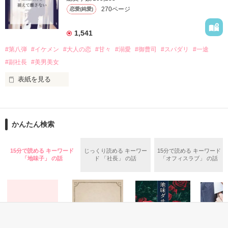
羽山美月（28）

※イケメンシリーズの続編になります。

270ページ
恋愛(純愛)
帝都グランデホテルでコンシェルジュとして働く。仕事が大好
前作を順番に読んでいただくと、より

きなしっかり者。

楽しめるかと思います。

過去のある事件から火が大の苦手。

1,541
2024.03.10

#第八弾
#イケメン
#大人の恋
#甘々
#溺愛
#御曹司
#スパダリ
#一途
　　　　　　　　　×

#副社長
#美男美女
番外編アップしました。

北原晴馬（29）

2024.03.12
美月の小学校時代の友達。世界的企業『北原建設』の御曹司。

表紙を見る
本人は東京消防庁エアハイパーレスキュー隊に所属する消防
イケメンシリーズ　第八段

士。

作品を読む
神楽　大河（かぐらたいが）29歳

かんたん検索
×

恋も仕事もドン底。打開策は、かつて犬猿の仲だった彼の雇わ
篠宮　春香（しのみやはるか）25歳

れ妻になること⁉　

15分で読める キーワード
じっくり読める キーワー
15分で読める キーワード
『三か月だけの嘘の関係。なのに……こんなに甘いのは反則だ
「地味子」 の話
ド 「社長」 の話
「オフィスラブ」 の話
大手ゼネコン神楽コーポレーション　常務

よ』

近いうちに副社長になる

特定の彼女を作らず興味がない

『美月のためなら、強くなれる』

どこにいても目立ってしまう超絶イケメン

ベタ甘な消防士に全力で守られる、９０日の蜜月生活♪　

有名ファッションブランドYUI FUJISAKI  　店長
