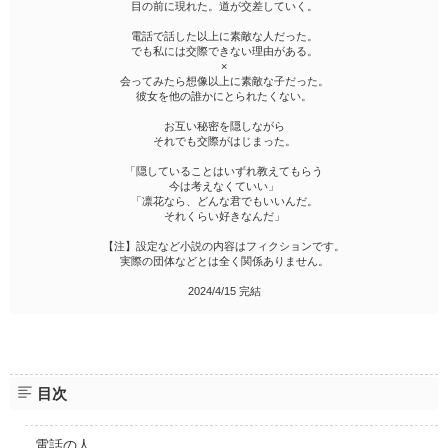
目の前に現れた。道が交差していく。
電話で話した以上に素敵な人だった。
でも私には交際できない理由がある。
×
会ってみたら想像以上に素敵な子だった。
彼女を他の誰かにとられたくない。
お互い秘密を隠しながら
それでも交際がはじまった。
「隠していることはいずれ教えてもらう
今は考えなくていい」
「凛花なら、どんな君でもいいんだ。
それくらい好きなんだ」
【注】設定など小説の内容はフィクションです。
実際の団体などとは全く関係ありません。
2024/4/15 完結
目次
電話の人