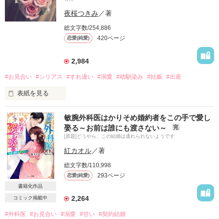
夜桜つきみ
／著
総文字数/254,886
420ページ
恋愛(純愛)
2,984
#お見合い
#シリアス
#すれ違い
#溺愛
#幼馴染み
#妊娠
#出産
表紙を見る
「そうそう、藍里。

敏腕外科医はかりそめ婚約者をこの手で愛し
明日お見合いするから予定開けといてね」

娶る～お前は誰にも渡さない～
完
[原題]どうやら、この結婚は逃れられないようです
突然言われた母親の言葉。

男性恐怖症なのに結婚なんて出来るはずがないと言えば

紅カオル
／著
相手は幼馴染みだから大丈夫だと言われ……。

総文字数/110,998
293ページ
恋愛(純愛)
永瀬藍里(ながせ　あいり)　旧姓　小蔦(こづた)

書籍化作品
小さい時から喘息の持病持ち。

2,264
コミック掲載中
あることが原因で男性恐怖症に。

×

#外科医
#お見合い
#溺愛
#甘い
#契約結婚