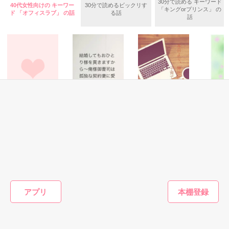
2019/07/12～2019/08/02

30分で読める キーワード
40代女性向けの キーワー
30分で読めるビックリす
「キングorプリンス」 の
ド 「オフィスラブ」 の話
る話
話
★レビューお礼★

「しばらく恋人のふりを続けるのが得策だと思わないか？」

ゆみままさま　佳川鈴奈さま

聖凪砂さま  KISS MYさま

素敵なレビューありがとうございました。
彼の言葉にしぶしぶ頷き

偽りの恋人となったはいいけれど

作品を読む
この契約、とっても甘くて

なんだか危険です。

恋愛(オフィスラブ)
恋愛(オフィスラブ)
恋愛(純愛)
恋愛(オフ
冷徹なエリート社
結婚してもおひと
本日より、弊社社
あの時間
長はセフレな私を
り様を貫きますか
長と疑似子育て始
方法が 
一途に愛して孕ま
ら～俺様御曹司は
めます
ヤジマ 
せたい
孤独な契約妻に愛
おうぎまちこ（あ
Yabe／著
蓮美ちま／著
著
作品を読む
されたい～
きたこまち）／著
もっと見る
アプリ
かんたん検索の条件を変える