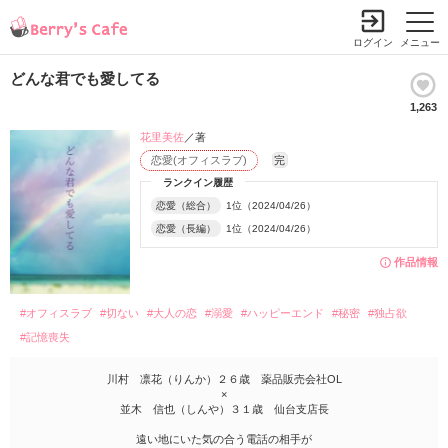
ログイン
メニュー
どんな君でも愛してる
1,263
花里美佐
／著
恋愛(オフィスラブ)
完
ランクイン履歴
恋愛（総合）
1位（2024/04/26）
恋愛（長編）
1位（2024/04/26）
作品情報
#オフィスラブ
#切ない
#大人の恋
#溺愛
#ハッピーエンド
#秘密
#独占欲
#記憶喪失
川村 凛花（りんか）２６歳 薬品販売会社OL
×
並木 信也（しんや）３１歳 仙台支店長
遠い地にいた気の合う電話の相手が