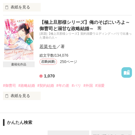
永瀬智大(ながせ　ともひろ)

表紙を見る
藍里の男性恐怖症の原因である幼馴染み。

【極上旦那様シリーズ】俺のそばにいろよ～
祖母に企てられたお見合い直前

嫌われているはずなのに、何故智大が結婚に同意したのか分か
御曹司と溺甘な政略結婚～
完
出会ったばかりの男と

らないまま一年。

[原題]【極上旦那様シリーズ】契約溺愛ウエディング～パリで出逢っ
恋人のふりをする契約を結んだ七緒。

息が詰まる暮らしを続けて身も心も限界に近づいていた藍里
た運命の人～
は、ある事件に巻き込まれて……。
若菜モモ
／著
しかし、その男こそ

七緒のお見合い相手で……？

総文字数/134,076
250ページ
恋愛(純愛)
作品を読む
書籍化作品
＊＊＊＊＊＊

1,070
世話好きな料理研究家

#御曹司
#政略結婚
#契約結婚
#年の差
#パリ
#外国
#溺愛
久世　七緒　２６歳

表紙を見る
×

特別連載！

ちょっと俺様で強引な

「極上旦那様シリーズ」第１弾

エリート外科医

加賀谷　聖　３３歳

かんたん検索
毎週金曜日に更新!!

＊＊＊＊＊＊
