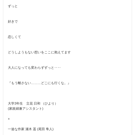
ずっと
好きで
恋しくて
どうしようもない想いをここに抱えてます
大人になっても変わらずずっと‥‥
『もう離さない………どこにも行くな。』
大学3年生 立花 日和 （ひより）
(家政婦兼アシスタント)
×
一途な作家 瀬木 遥 (尾田 隼人)