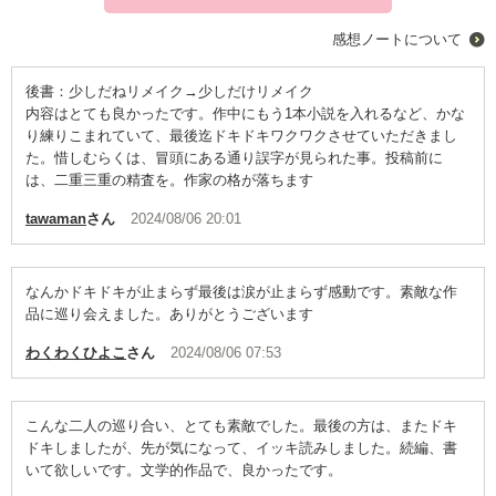
感想ノートについて
後書：少しだねリメイク→少しだけリメイク
内容はとても良かったです。作中にもう1本小説を入れるなど、かな
り練りこまれていて、最後迄ドキドキワクワクさせていただきまし
た。惜しむらくは、冒頭にある通り誤字が見られた事。投稿前に
は、二重三重の精査を。作家の格が落ちます
tawaman
さん
2024/08/06 20:01
なんかドキドキが止まらず最後は涙が止まらず感動です。素敵な作
品に巡り会えました。ありがとうございます
わくわくひよこ
さん
2024/08/06 07:53
こんな二人の巡り合い、とても素敵でした。最後の方は、またドキ
ドキしましたが、先が気になって、イッキ読みしました。続編、書
いて欲しいです。文学的作品で、良かったです。