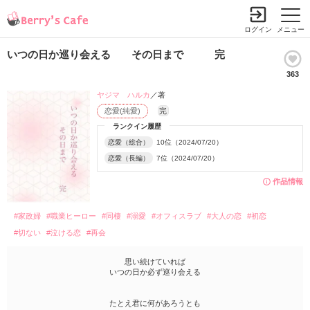
ログイン
メニュー
いつの日か巡り会える その日まで 完
363
ヤジマ ハルカ
／著
恋愛(純愛)
完
ランクイン履歴
恋愛（総合）
10位（2024/07/20）
恋愛（長編）
7位（2024/07/20）
作品情報
#家政婦
#職業ヒーロー
#同棲
#溺愛
#オフィスラブ
#大人の恋
#初恋
#切ない
#泣ける恋
#再会
思い続けていれば
いつの日か必ず巡り会える
たとえ君に何があろうとも