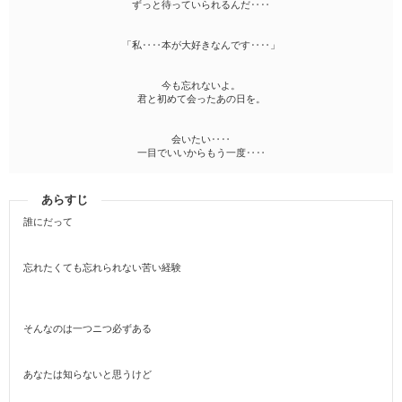
ずっと待っていられるんだ‥‥
「私‥‥本が大好きなんです‥‥」
今も忘れないよ。
君と初めて会ったあの日を。
会いたい‥‥
一目でいいからもう一度‥‥
あらすじ
誰にだって
忘れたくても忘れられない苦い経験
そんなのは一つニつ必ずある
あなたは知らないと思うけど