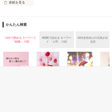
表紙を見る
者』でしかなかったのだから。

それに気づいた時にはもう遅く、彼には好きな人がいると知っ
１０年間一途に想い続けたのは、

た……

俺様で女好きでとんでもない社長でした。

かんたん検索
御曹司×お嬢様

★

15分で読める キーワード
3時間で読める キーワー
40代女性向けの元気が出
結城　芽衣（２７）

「結婚」 の話
ド 「上司」 の話
る話
インテリア会社・CLBK　社長秘書

真面目、仕事第一に見せている。

作品を読む
実はライバル会社の娘

藤堂　快（３５）

CLBK代表取締役社長

ワンマン。天才、女好き。

芽衣をこき使っている。

★

恋愛(純愛)
恋愛(ラブコメ)
恋愛(キケン・ダーク)
恋愛(純愛)
眠れない夜は愛し
バレンタインはキ
【完結】旦那には
お姫様達
い雛を抱いて
スをして
好きな人がいるら
と永遠に
「もうついて行けません。退職させて頂きます」

しいので私は身を
遊野煌／著
遊野煌／著
遊野煌／
引いて離婚しま
一条 棗／著
「は？」
