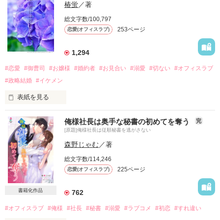
実は私に激重感情を抱いているようで……

椿蛍
／著
総文字数/100,797
253ページ
恋愛(オフィスラブ)
私の行動から好みに至るまで完璧に把握し

心も身体もすべてを独占し

死ぬ時まで四六時中一緒にいたがる

1,294
#恋愛
#御曹司
#お嬢様
#婚約者
#お見合い
#溺愛
#切ない
#オフィスラブ
どうやら、人はそれを〝ヤンデレ〟と呼ぶらしい。

#政略結婚
#イケメン
表紙を見る
公開・完結　2024.12.16

高辻グループ社長令嬢の私を周囲は私のことを高辻のお嬢様と
俺様社長は奥手な秘書の初めてを奪う
完
呼ぶ―――

[原題]俺様社長は従順秘書を逃がさない
⋆⸜ ベリーズ文庫2月刊にて発売予定 ⸝⋆

そんな私の恋は出会った時から始まっていた。

（こちらは編集作業前のものです）

森野じゃむ
／著
総文字数/114,246
出会いはお見合いだったけど、ずっと私は好きだった。

225ページ
恋愛(オフィスラブ)
いつか結婚するんだって思って、ただ待つだけの日々。

書籍化作品
762
作品を読む
でもそれが大きな間違いだった。

#オフィスラブ
#俺様
#社長
#秘書
#溺愛
#ラブコメ
#初恋
#すれ違い
彼にとって私の存在は『形だけの婚約者』『親が決めた婚約