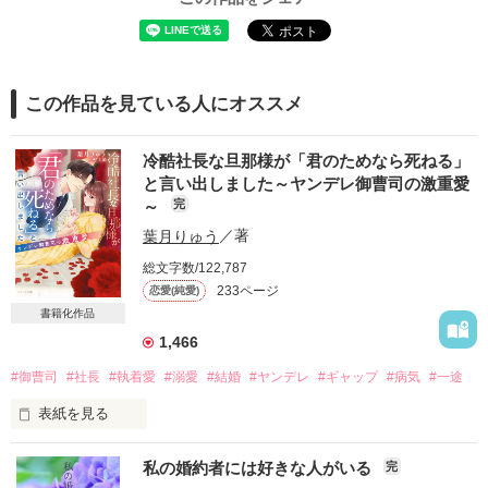
この作品を見ている人にオススメ
冷酷社長な旦那様が「君のためなら死ねる」
と言い出しました～ヤンデレ御曹司の激重愛
～
完
葉月りゅう
／著
総文字数/122,787
233ページ
恋愛(純愛)
書籍化作品
1,466
#御曹司
#社長
#執着愛
#溺愛
#結婚
#ヤンデレ
#ギャップ
#病気
#一途
表紙を見る
私の婚約者には好きな人がいる
完
仕事中はにこりともしない彼だけれど
