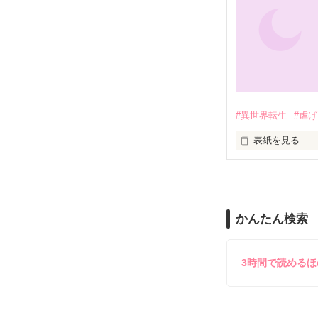
元々結婚相手な
だが、生贄姫の
アリスにはどう
突然結婚させら
なぜか魔国に居
相当不満らしい。
絶対に泣かない
その不満が花嫁
初夜の晩に爆発！
二人はそのまま

白い結婚に突入
#異世界転生
#虐
魔王様はそんな
表紙を見る
ラブコメ風（？
目をあけたら家
※久しぶりに長
ついに溺愛中毒
大公様へ嫁げ、
掲載させていた
が――大公邸で
一ヶ月くらいで
供！私のように
読んでいただけ
かんたん検索
にされていて…
「今夜は絶対に
【2023/07/07〜
※他サイト様に
3時間で読める
実家に帰らない
　×
