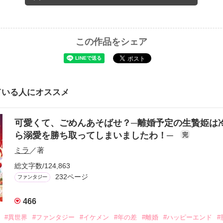
この作品をシェア
ている人にオススメ
可愛くて、ごめんあそばせ？─離婚予定の生贄姫は
ら溺愛を勝ち取ってしまいましたわ！─
完
ミラ
／著
総文字数/124,863
232ページ
ファンタジー
466
#異世界
#ファンタジー
#イケメン
#年の差
#離婚
#ハッピーエンド