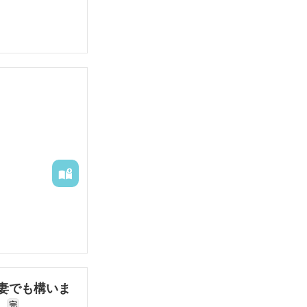
妻でも構いま
〜
完