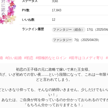
ステータス
完結
PV数
17,843
いいね数
12
ランクイン履歴
ファンタジー（総合）
17位（2025/04
ファンタジー
7位（2025/04/29）
婚
#白い結婚
#初恋
#積極的なヒロイン
#前半はコメディ寄り
初恋の王子様の元に政略で嫁いで来た王女様。
挙げ、いざ初めての甘い夜……という段階になって、これは一年限
どと言われてしまう。
どといきなり仰っても、そんなの納得いきません。少しだけでもい
い！」
、あなたは、ご自身が何を仰っているのか分かっておられるのです
「もちろん分かっておりますとも！」