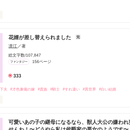
を突っ走って来たベアトリスは「生贄姫条約」により

結婚することに。

花婿が差し替えられました
完
凛江
／著
総文字数/107,847
せば、

156ページ
ファンタジー
の生贄結婚である。

333
年下夫
#才色兼備の嫁
#貴族
#騎士
#すれ違い
#異世界
#白い結婚


しい魔王様は、

の結婚式当日、

と泣かせて追い返そうとする。

の末弟クロードに



可愛いあの子の継母になるなら、獣人大公の嫌われ
せんわ！〜どうやら私は侯爵家の悪女のようです