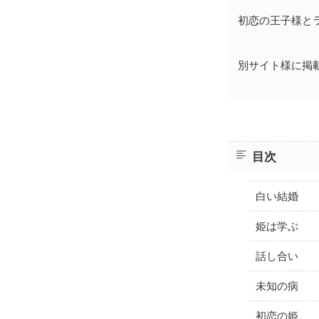
初恋の王子様と
別サイト様に掲
目次
白い結婚
姫は学ぶ
話し合い
未知の病
初恋の姫