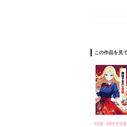
この作品を見
#溺愛
#異世界恋愛