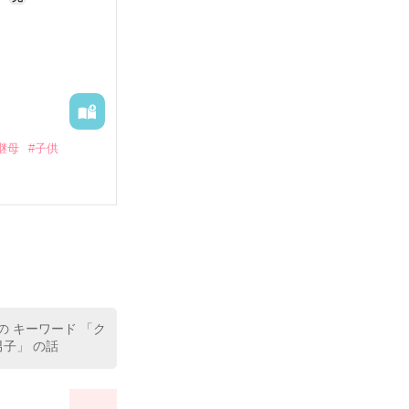
継母
#子供
た。冷酷な獣人
顔で別れたのだ
尻尾を持った子
大公様にも大事
の キーワード 「ク
子」 の話