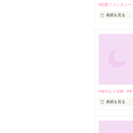
#恋愛ファンタジー
表紙を見る
嫌われ伯爵令嬢
魔国の魔王様と
ある条件を満た
即刻、離婚予定
#身代わり花婿
#
冷酷非情と名高い
表紙を見る
500歳年上の美
伯爵令嬢アリス
生贄姫をさっさ
突然花婿が相手
差し替えられた。