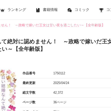
ランキング
書籍情報
コミック
コ
ません！ ～政略で嫁いだ王女は甘い夜を過ごしたい～【全年齢版】
んて絶対に認めません！ ～政略で嫁いだ王
たい～【全年齢版】
作品番号
1750112
最終更新
2025/04/24
総文字数
42,372
ページ数
36ページ