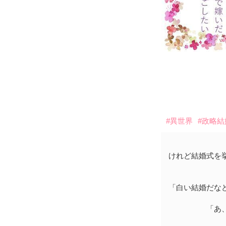
#異世界
#政略結
けれど結婚式を
「白い結婚だな
「あ