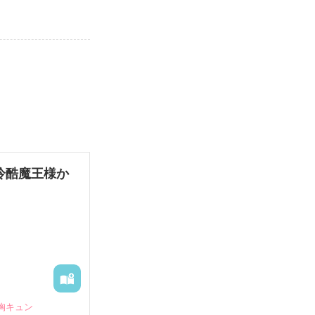
冷酷魔王様か
#胸キュン