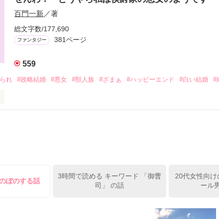
ど誰でもよかった

ベアトリスは

百門一新
／著
でもいいが、

れたクロードは

座り続け、

総文字数/177,690


381ページ
ファンタジー
帰らない！？

に向かい、



559
するのだった。

げられ
#政略結婚
#悪女
#獣人族
#ざまぁ
#ハッピーエンド
#白い結婚
#
実家に帰らないタイプの生贄姫をどうしても泣かせてみたくて

）西洋ファンタジーです。

族に虐げられている憐れな「悪女に仕立て上げられた姉」に転生してい
編を完結させられそうなので

ルートに突入してしまった！

と。こんな家追い出されたほうがマシ！「それでは、さようなら」と笑
だきます。

出会ったのは彼が後継者に引き取ったと噂になっていた、可愛い獣耳と
完結させる予定ですので、

寂しい子供時代にはさせないわっと決心したら、いつの間にか子供にも
たら嬉しいです！

…？

君を泣かすよ」

08/11】

も掲載
3時間で読める キーワード 「御曹
20代女性向け
ほのぼのする話
司」 の話
ール男
タイプの生贄姫

作品を読む
作品を読む