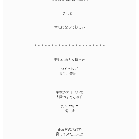
きっと…
幸せになって欲しい
＊＊＊＊＊＊＊＊＊＊＊＊＊＊＊＊＊＊＊＊＊
悲しい過去を持った
ﾊｾｶﾞﾜ ﾐｽｽﾞ
長谷川美鈴
学校のアイドルで
太陽のような存在
ﾀﾁﾊﾞﾅﾅｷﾞｻ
橘 渚
正反対の境遇で
育って来た二人は