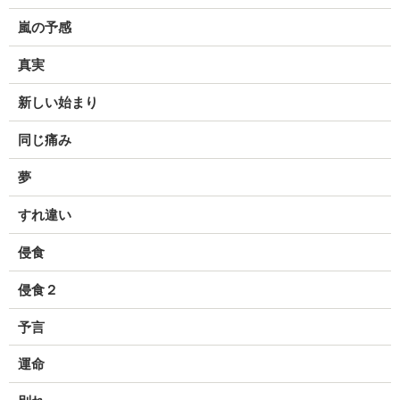
嵐の予感
真実
新しい始まり
同じ痛み
夢
すれ違い
侵食
侵食２
予言
運命