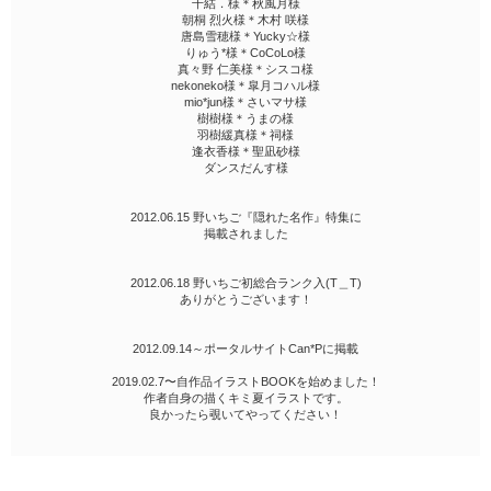
千結．様＊秋風月様
朝桐 烈火様＊木村 咲様
唐島雪穂様＊Yucky☆様
りゅう*様＊CoCoLo様
真々野 仁美様＊シスコ様
nekoneko様＊皐月コハル様
mio*jun様＊さいマサ様
樹樹様＊うまの様
羽樹緩真様＊祠様
逢衣香様＊聖凪砂様
ダンスだんす様
2012.06.15 野いちご『隠れた名作』特集に
掲載されました
2012.06.18 野いちご初総合ランク入(T＿T)
ありがとうございます！
2012.09.14～ポータルサイトCan*Pに掲載
2019.02.7〜自作品イラストBOOKを始めました！
作者自身の描くキミ夏イラストです。
良かったら覗いてやってください！