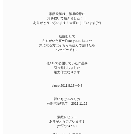
素敵絵師様、篠原瞬様に
渚を描いて頂きました！！
ありがとうございます！大事にしています(^^)
続編として
キミがいた夏〜Four years later〜
気になる方はそちらも読んで頂けたら
ハッピーです。
他ｻｲﾄで公開していた作品を
引っ越ししました
処女作になります
since 2011.8.15〜9.8
野いちご＆ベリカ
公開*引越完了 2011.11.23
素敵レビュー
ありがとうございます！
(*^▽^)/★*☆♪