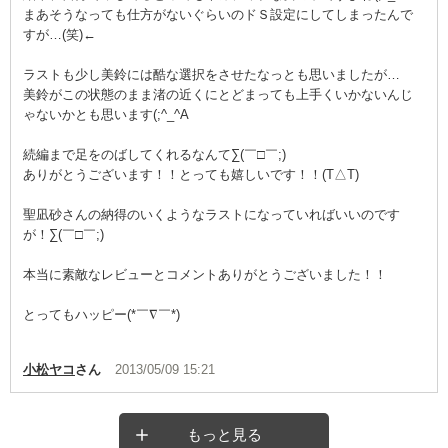
まあそうなっても仕方がないぐらいのドＳ設定にしてしまったんで
すが…(笑)←
ラストも少し美鈴には酷な選択をさせたなっとも思いましたが…
美鈴がこの状態のまま渚の近くにとどまっても上手くいかないんじ
ゃないかとも思います(;^_^A
続編まで足をのばしてくれるなんて∑(￣□￣;)
ありがとうございます！！とっても嬉しいです！！(T△T)
聖凪砂さんの納得のいくようなラストになっていればいいのです
が！∑(￣□￣;)
本当に素敵なレビューとコメントありがとうございました！！
とってもハッピー(*￣∇￣*)
小松ヤコ
さん
2013/05/09 15:21
もっと見る