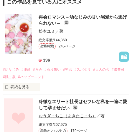
この作品を見ている人にオススメ
再会ロマンス～幼なじみの甘い溺愛から逃げ
られない～
完
松本ユミ
／著
総文字数/144,360
245ページ
恋愛(純愛)
396
#幼なじみ
#溺愛
#再会
#両片想い
#初恋
#スパダリ
#大人の恋
#御曹司
#独占欲
#ハッピーエンド
表紙を見る
冷徹なエリート社長はセフレな私を一途に愛
して孕ませたい
完
幼なじみの哲平に淡い恋心を抱いていた美桜。

おうぎまちこ（あきたこまち）
／著
しかし、ある出来事をきっかけに二人の関係は壊れてしまう。

総文字数/207,975
関係修復もできないまま、美桜は両親の離婚によって

179ページ
恋愛(オフィスラブ)
引っ越すことになり、哲平とも離れ離れになった。
