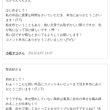
ちさりんりんさん
はじめまして！
私の作品に貴重な時間をさいていただき、本当にありがとうござい
ます！(T-T)
処女作ということもあり、拙い文章でお恥ずかしい限りですが、先
が気になって頂け嬉しいです（´艸｀）
長い話ですが暇なときにでもよろしくお願いします！
コメント本当にありがとうございました＼(^o^)／
小松ヤコ
さん
2013/11/07 14:07
聖凪砂さま
初めまして！
わぁ～！こんな拙い作品にコメント＆レビューまで頂き本当にあり
がとうございます！(T△T)
そうですね、幸せ慣れしていない美鈴は素直に自分の幸せを噛み締
めることが出来なくて
結果、自分で壊してるとってもネガティブな女の子ですよね(;^_^A