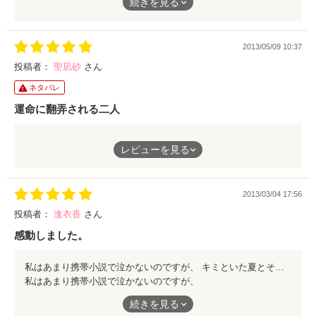
続きを見る
…でも、
周りの人の温かさに感動しました
2013/05/09 10:37
渚と美鈴がこの後どうなるのか、
すっごい気になります☆
投稿者：
聖凪砂
さん
ネタバレ
運命に翻弄される二人
悲しい過去を持つ美鈴は、全てのことを諦めていた。自分が幸せ
レビューを見る
になることを諦めていた美鈴だったのだけど、ある日、人気者の
渚に声をかけられる。
初めは興味なさげな美鈴だったのだけど、何度も声をかけてくる
2013/03/04 17:56
渚に次第に惹かれていき―――…
読めば読むほどに、苦しく切なくなるお話でした。
投稿者：
逢衣香
さん
幸せになろうとすると、その先にはどんな不幸が待っているのだ
感動しました。
ろうと不安になる美鈴。
素直に幸せを感じることができないというのは、どういう気持ち
私はあまり携帯小説で泣かないのですが、 キミといた夏とその続編は本当に涙が止まりませんでした。是非本にして欲しいです。 よろしくお願いします。
なのだろうかと切なく哀しくて溜まりませんでした。
私はあまり携帯小説で泣かないのですが、
そんな美鈴を支えようとする渚先輩。
キミといた夏とその続編は本当に涙が止まりませんでした。是非
だけど、運命はそんな二人を残酷は渦へと巻きこんでいき
続きを見る
本にして欲しいです。
―――…