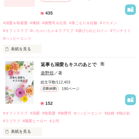
それから約十二年後。

435
過去の傷から、二度と会いたくないと思っていた哲平に

#溺愛＆執着愛
#俺様
#御曹司＆社長
#身ごもり＆妊娠
#イケメン
運命のような再会を果たす。

#オフィスラブ
#いちゃいちゃ＆ラブラブ
#虐げられヒロイン
#ワンナイト
そして、ひょんなことから

#ハッピーエンド
酔った勢いで一夜を共にしてしまった。

表紙を見る
さらに、美桜が初めてだと知った哲平は

『責任をとる、結婚しよう』と真っ直ぐに告げてきた。

　おかしな噂を流されて前の職場でうまくいかなかった梅田美
戸惑う美桜とは裏腹に、好きという気持ちを隠すことなく

返事も溺愛もキスのあとで
完
桜は、海外で傷心旅行をしていたところ、日本人美青年と出会
甘やかしてくる。

い、酒の勢いもあり一夜限りの関係となる。

遊野煌
／著
　帰国後、美桜は新しい職場でワンナイトした美青年と再会。
そんなある日、哲平は美桜がストーカー被害に

総文字数/112,403
なんと彼の正体は、とある財閥御曹司にも関わらず、一族を離
遭っていることを知る。

190ページ
恋愛(純愛)
れて起業した新進気鋭の実業家、社内でも冷徹だと評判な社長
美桜を守るため、哲平は同居を提案してきて――。

――御影恭司その人だったのだ――！

　なぜか恭司から飼い猫の世話係を命じられた美桜は、猫の世
152
話を口実にしばしば呼び出された上、二人はいわゆる身体だけ
夏木美桜(なつきみお)

#オフィスラブ
#溺愛
#執着愛
#御曹司
#ハッピーエンド
#結婚
#独占欲
✕

#ラブラブ
#職業ヒーロー
#上司
鳴海哲平 (なるみてっぺい)

表紙を見る
作品を読む