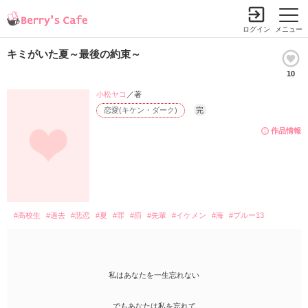
ログイン
メニュー
キミがいた夏～最後の約束～
10
小松ヤコ
／著
恋愛(キケン・ダーク)
完
作品情報
#高校生
#過去
#悲恋
#夏
#罪
#罰
#先輩
#イケメン
#海
#ブルー13
私はあなたを一生忘れない
でもあなたは私を忘れて