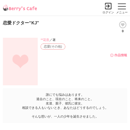
ログイン
メニュー
恋愛ドクター“KJ”
0
**花音
／著
恋愛(その他)
作品情報
誰にでも悩みはあります。
過去のこと、現在のこと、将来のこと。
友達、親子、彼氏に彼女。
相談できる人もいないとき、あなたはどうするのでしょう。
そんな想いが、一人の少年を誕生させました。