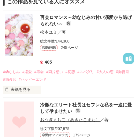
この作品を見ている人にオススメ
再会ロマンス～幼なじみの甘い溺愛から逃げ
られない～
完
松本ユミ
／著
総文字数/144,360
245ページ
恋愛(純愛)
405
#幼なじみ
#溺愛
#再会
#両片想い
#初恋
#スパダリ
#大人の恋
#御曹司
#独占欲
#ハッピーエンド
表紙を見る
冷徹なエリート社長はセフレな私を一途に愛
して孕ませたい
完
幼なじみの哲平に淡い恋心を抱いていた美桜。

おうぎまちこ（あきたこまち）
／著
しかし、ある出来事をきっかけに二人の関係は壊れてしまう。

総文字数/207,975
関係修復もできないまま、美桜は両親の離婚によって

179ページ
恋愛(オフィスラブ)
引っ越すことになり、哲平とも離れ離れになった。
