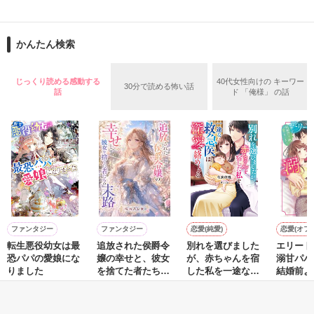
止まっていたはずの二人の時間が、再び動き出す。

舞川雛子（26）は大手お菓子メーカー、三日月製菓コーポレー
再会から始まる、溺愛ラブ。

ションの企画戦略室で働いている。

また雛子には2年前から付き合いはじめ、半年前から同棲を始
2026.6.5～2026.7.25

かんたん検索
めた、同期で恋人の石垣守（26）がいるのだが、後輩の姫原由
羅（24）との浮気が発覚した上、いつのまにか元カノにされて
いた。

じっくり読める感動する
40代女性向けの キーワー
30分で読める怖い話
守と由羅から『便利屋雛子』と馬鹿にされ、一人こっそり泣い
話
ド 「俺様」 の話
＊以前、公開していた話の改稿版です＊

ていた雛子に、企画戦略室の上司である雪瀬鷹哉（29）が
『──俺と結婚してくれないか』といきなりプロポーズをしてき
た上、同居まで提案してきて──？

鷹哉『宜しくな、俺の雛子』🦅

雛子『俺の……ひぃ、雛子？！！！』🐥

作品を読む
シゴデキで冷徹な上司が見せる素顔は、なぜか想像以上に甘く
て……🐥💓🦅

ファンタジー
ファンタジー
恋愛(純愛)
恋愛(オフ
転生悪役幼女は最
追放された侯爵令
別れを選びました
エリート
※表紙も作中使用の画像も全てフリー素材です。

恐パパの愛娘にな
嬢の幸せと、彼女
が、赤ちゃんを宿
溺甘パパ
※執筆期間2026.6.3〜7.20完結です。　

りました
を捨てた者たちの
した私を一途な救
結婚前よ
※他サイトさんにて恋愛トレンド1位でした〜良かったら読ん
末路
急医は深愛で絡め
されてい
桃城 猫緒／著
桜塚あお華／著
佐倉伊織／著
佐倉伊織
で頂けると嬉しいです。
とる