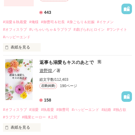
それから約十二年後。

443
過去の傷から、二度と会いたくないと思っていた哲平に

#溺愛＆執着愛
#俺様
#御曹司＆社長
#身ごもり＆妊娠
#イケメン
運命のような再会を果たす。

#オフィスラブ
#いちゃいちゃ＆ラブラブ
#虐げられヒロイン
#ワンナイト
そして、ひょんなことから

#ハッピーエンド
酔った勢いで一夜を共にしてしまった。

表紙を見る
さらに、美桜が初めてだと知った哲平は

『責任をとる、結婚しよう』と真っ直ぐに告げてきた。

　おかしな噂を流されて前の職場でうまくいかなかった梅田美
戸惑う美桜とは裏腹に、好きという気持ちを隠すことなく

返事も溺愛もキスのあとで
完
桜は、海外で傷心旅行をしていたところ、日本人美青年と出会
甘やかしてくる。

い、酒の勢いもあり一夜限りの関係となる。

遊野煌
／著
　帰国後、美桜は新しい職場でワンナイトした美青年と再会。
そんなある日、哲平は美桜がストーカー被害に

総文字数/112,403
なんと彼の正体は、とある財閥御曹司にも関わらず、一族を離
遭っていることを知る。

190ページ
恋愛(純愛)
れて起業した新進気鋭の実業家、社内でも冷徹だと評判な社長
美桜を守るため、哲平は同居を提案してきて――。

――御影恭司その人だったのだ――！

　なぜか恭司から飼い猫の世話係を命じられた美桜は、猫の世
158
話を口実にしばしば呼び出された上、二人はいわゆる身体だけ
夏木美桜(なつきみお)

#オフィスラブ
#溺愛
#執着愛
#御曹司
#ハッピーエンド
#結婚
#独占欲
✕

#ラブラブ
#職業ヒーロー
#上司
鳴海哲平 (なるみてっぺい)

表紙を見る
作品を読む