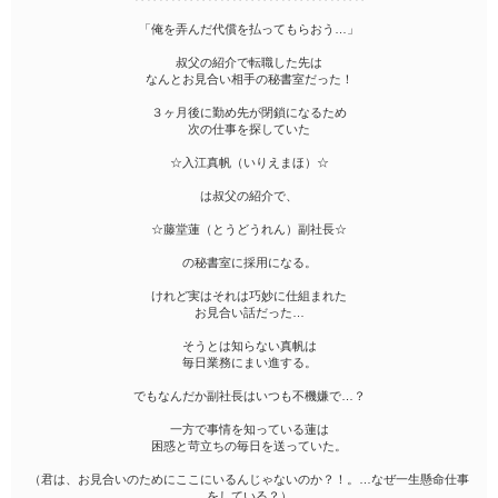
「俺を弄んだ代償を払ってもらおう…」
叔父の紹介で転職した先は
なんとお見合い相手の秘書室だった！
３ヶ月後に勤め先が閉鎖になるため
次の仕事を探していた
☆入江真帆（いりえまほ）☆
は叔父の紹介で、
☆藤堂蓮（とうどうれん）副社長☆
の秘書室に採用になる。
けれど実はそれは巧妙に仕組まれた
お見合い話だった…
そうとは知らない真帆は
毎日業務にまい進する。
でもなんだか副社長はいつも不機嫌で…？
一方で事情を知っている蓮は
困惑と苛立ちの毎日を送っていた。
（君は、お見合いのためにここにいるんじゃないのか？！。…なぜ一生懸命仕事
をしている？）