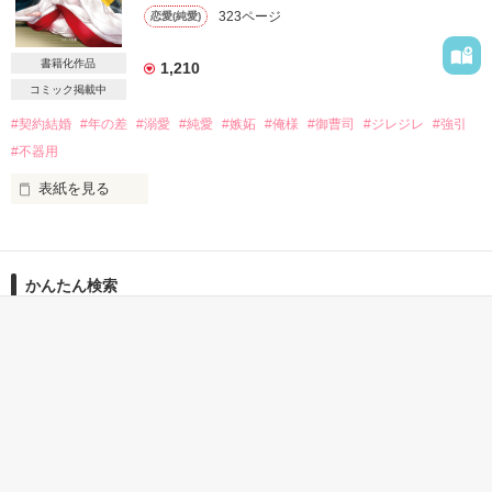
323ページ
恋愛(純愛)
アメリカから帰国した彼は

＊＊＊＊＊＊＊

私を取り戻すためにどこまでも甘く強引に口説いてくるけれど

書籍化作品
1,210
三年前の心の傷が癒えないままの私は

「美羽、キミを抱きたい」

コミック掲載中
もう恋なんてうんざりだ。

#契約結婚
#年の差
#溺愛
#純愛
#嫉妬
#俺様
#御曹司
#ジレジレ
#強引
一夜の過ちをきっかけに

#不器用
「俺は今でもまどかが好きだ」

ふたりの均衡が崩れる

表紙を見る
そんなに甘く囁かれたって

さらに美羽のお腹には新たな命が宿り……

復縁する気はありません。

2021年５月５日

かんたん検索
ベリーズ文庫より4月10日発売のため

完結公開

一部試し読み公開とさせていただきました

作品を読む
3時間で読める キーワー
20代女性向けの キーワー
3時間で読めるほのぼのす
ド 「大人の恋」 の話
ド 「独占欲」 の話
る話
今まで読んでくださった皆様

ありがとうございました！

作品を読む