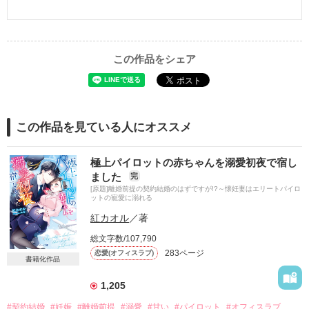
この作品をシェア
この作品を見ている人にオススメ
極上パイロットの赤ちゃんを溺愛初夜で宿し
ました
完
[原題]離婚前提の契約結婚のはずですが!?～懐妊妻はエリートパイロ
ットの寵愛に溺れる
紅カオル
／著
総文字数/107,790
283ページ
恋愛(オフィスラブ)
書籍化作品
1,205
#契約結婚
#妊娠
#離婚前提
#溺愛
#甘い
#パイロット
#オフィスラブ