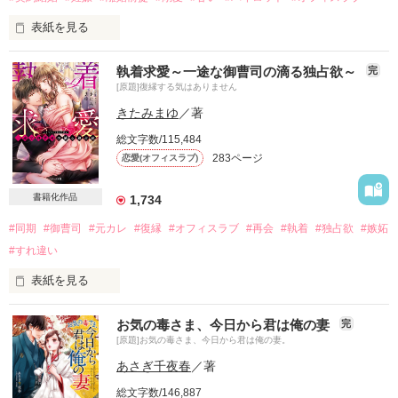
表紙を見る
執着求愛～一途な御曹司の滴る独占欲～
完
利害の一致により契約結婚したふたりは

[原題]復縁する気はありません
離婚前提の仮面夫婦

きたみまゆ
／著
……のはずだった

総文字数/115,484
283ページ
恋愛(オフィスラブ)
＊＊＊＊＊＊＊

書籍化作品
1,734
#同期
#御曹司
#元カレ
#復縁
#オフィスラブ
#再会
#執着
#独占欲
#嫉妬
飛行機オタクの

グランドスタッフ

#すれ違い
藤倉　美羽　25歳

表紙を見る
×

「……俺がそばにいない間に、悔しいくらい綺麗になったな」

お気の毒さま、今日から君は俺の妻
完
最年少機長の

[原題]お気の毒さま、今日から君は俺の妻。
そう言って私を組み敷いたのは

エリートパイロット

偶然再会した元彼だった

本郷　翔　32歳

あさぎ千夜春
／著
総文字数/146,887