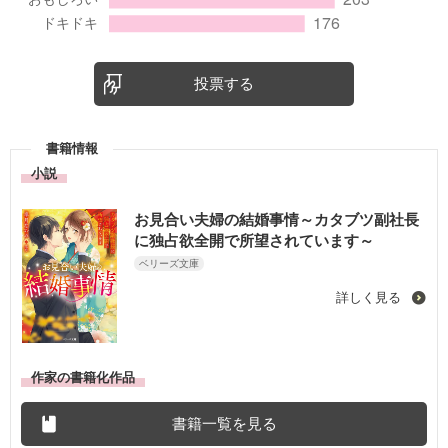
投票する
書籍情報
小説
お見合い夫婦の結婚事情～カタブツ副社長
に独占欲全開で所望されています～
ベリーズ文庫
詳しく見る
作家の書籍化作品
書籍一覧を見る