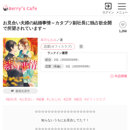
ログイン
メニュー
お見合い夫婦の結婚事情～カタブツ副社長に独占欲全開
で所望されています～
1,266
皐月なおみ
／著
恋愛(オフィスラブ)
完
ランクイン履歴
総合
2位（2020/03/06）
恋愛（長編）
2位（2020/03/06）
作品情報
書籍化原作
#副社長
#お見合い
#秘書
#じれじれ
#誤算
#婚活
#オフィスラブ
☆☆☆☆☆☆☆☆☆☆☆☆☆☆☆☆☆☆☆
知らないうちにお見合してた？！
☆☆☆☆☆☆☆☆☆☆☆☆☆☆☆☆☆☆☆