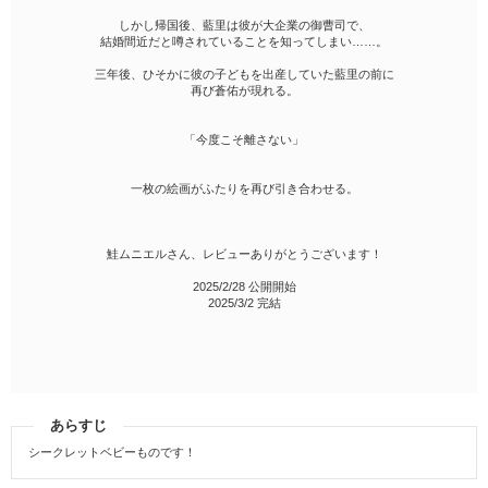
しかし帰国後、藍里は彼が大企業の御曹司で、
結婚間近だと噂されていることを知ってしまい……。
三年後、ひそかに彼の子どもを出産していた藍里の前に
再び蒼佑が現れる。
「今度こそ離さない」
一枚の絵画がふたりを再び引き合わせる。
鮭ムニエルさん、レビューありがとうございます！
2025/2/28 公開開始
2025/3/2 完結
あらすじ
シークレットベビーものです！