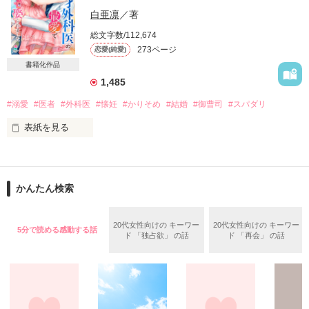
椎名芽唯（26）　

白亜凛
／著
両家の確執

恋心も女心も封印して整備に明け暮れる

二人を隔てる距離

総文字数/112,674
つれない航空整備士

身籠った愛の結晶

273ページ
恋愛(純愛)
不本意な合コンで出会った彼は

書籍化作品
:

職業を偽って女性を愚弄する

:

1,485
最低なパイロット

＊

そんな彼に弱みを握られてしまった私は

#溺愛
#医者
#外科医
#懐妊
#かりそめ
#結婚
#御曹司
#スパダリ
情熱の国で芽生えた私たちの恋は

表紙を見る
『条件がある。俺の女になれ』

明るい未来を掴める…？

一方的な条件を突きつけられ

朝井慎一郎　32歳

公私ともに振り回される羽目に……

2023.3.1　完結＆公開

Ｓ系男子の心臓外科医

かんたん検索
勝手で謎めく求愛に反発しながらも

×

その心の奥底にある純真に触れた時

知りたい欲求はいつしか好意を通り越し――

20代女性向けの キーワー
20代女性向けの キーワー
5分で読める感動する話
夕月桜子　27歳

ド 「独占欲」 の話
ド 「再会」 の話
ホテル『コルヌイエ』のレセプショニスト

魅惑なパイロットに恋せずにはいられない

🛩―――――――――――――🛫

作品を読む
2022.11.12　 完結公開

♡･･*･･♡･･*･･♡･･*･･♡

✈️―――――――――――――🛬