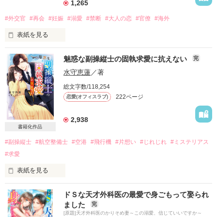
1,265
#外交官
#再会
#妊娠
#溺愛
#禁断
#大人の恋
#官僚
#海外
表紙を見る
魅惑な副操縦士の固執求愛に抗えない
完
スペインでの憂鬱な一人旅の最中

水守恵蓮
／著
八年前から会うことを禁じられていた相手と

総文字数/118,254
偶然に再会した。

222ページ
恋愛(オフィスラブ)
夢を叶えて外交官になっていた彼は、

政略結婚から逃れたい私のために

2,938
恋人のフリを演じてくれることになったけれど――。

書籍化作品
#副操縦士
#航空整備士
#空港
#飛行機
#片想い
#じれじれ
#ミステリアス
「きみがほかの男と結婚するなんて

#求愛
考えただけで耐えられない」

表紙を見る
神凪愁生（31）　

強く惹かれ合った私たちは、

ドＳな天才外科医の最愛で身ごもって娶られ
軽薄そうに見せかけて誰にも本心を見せない

決められた運命のレールから外れて

ました
完
ミステリアスな副操縦士

激しく愛し合う。

[原題]天才外科医のかりそめ妻～この溺愛、信じていいですか～
×
