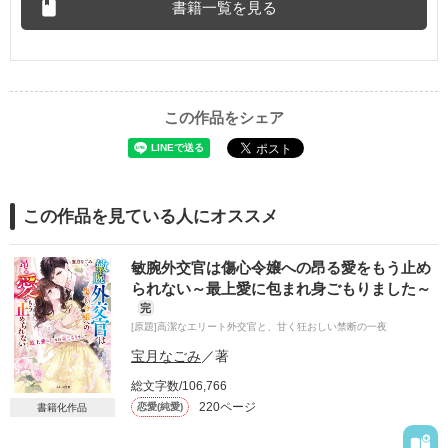
書籍一覧を見る
この作品をシェア
この作品を見ている人にオススメ
敏腕外交官は傷心令嬢への昂る愛をもう止め
られない～最上愛に包まれ身ごもりました～
完
[原題]高潔なエリート外交官と、甘く狂おしい禁断の一夜
宝月なごみ
／著
総文字数/106,766
220ページ
恋愛(純愛)
書籍化作品