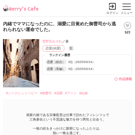
ログイン
メニュー
内緒でママになったのに、溺愛に目覚めた御曹司から逃
れられない運命でした。
523
雪野宮みぞれ
／著
恋愛(純愛)
完
ランクイン履歴
恋愛（総合）
3位（2025/03/14）
恋愛（長編）
3位（2025/03/14）
作品情報
#シークレットベビー
#御曹司
#溺愛
#アート
#結婚
画家の娘である宗像藍里は仕事で訪れたフィレンツェで
三角蒼佑という不思議な魅力を待つ男性と出会う。
一枚の絵をきっかけに親密になったふたりは、
熱い一晩を過ごす。