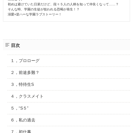
初めは避けていた日菜だけど、段々５人の人柄を知って仲良くなって……？
そんな時、学園の生徒が狙われる恐喝が発生！？
溺愛×逆ハーな学園ラブストーリー！
目次
１，プロローグ
２，前途多難？
３，特待生S
４，クラスメイト
５，“S５”
６，私の過去
７，初仕事