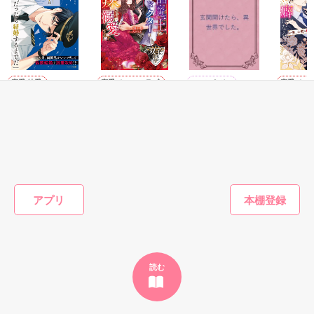
恋愛(純愛)
恋愛(オフィスラブ)
ファンタジー
恋愛(オフ
まずは結婚してか
悪辣魔王の腕のな
玄関開けたら、異
敏腕パイ
らだ
か
世界でした。
の偽装結
れるほど
惣領莉沙／著
一ノ瀬 千景／著
織原深雪／著
になる～
佐倉伊織
前を離さ
もっと見る
かんたん検索の条件を変える
アプリ
読む