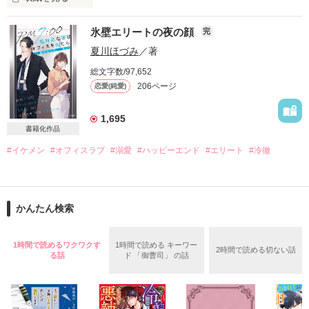
イケメンは何をしても許される

勘違いで思い上がる男はお断りです

氷壁エリートの夜の顔
完
＊＊＊＊＊◇＊＊＊＊＊◇＊＊＊＊＊◇＊＊＊＊＊

夏川ほづみ
／著
『人間を顔で判断するなよ』

総文字数/97,652
茅島杏奈（かやしま　あんな）29歳　

『その顔で言うとやっかまれますよ』

206ページ
恋愛(純愛)
　レストランで働くシングルマザー

■■□―――――――――――――――□■■

2017.2.4　公開開始

塩崎蓮斗（しおざき　れんと）31歳

2017.2.21　完結

1,695
　製薬会社社長子息　次期社長

書籍化作品
2017.2.22　小話公開
#イケメン
#オフィスラブ
#溺愛
#ハッピーエンド
#エリート
#冷徹
＊＊＊＊＊◇＊＊＊＊＊◇＊＊＊＊＊◇＊＊＊＊＊

作品を読む
※　2026年2月マカロン文庫から発売予定作品の改稿前原稿で
かんたん検索
す

　　マカロン文庫版では内容をブラッシュアップし番外編を書
1時間で読めるワクワクす
1時間で読める キーワー
き下ろしていますので

2時間で読める切ない話
る話
ド 「御曹司」 の話
作品を読む