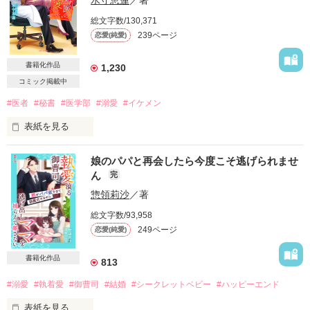
水守恵蓮
／著
総文字数/130,371
239ページ
恋愛(純愛)
書籍化作品
1,230
コミック掲載中
#医者
#秘書
#医学部
#溺愛
#イケメン
表紙を見る
国立大学医学部　心臓外科医局

娘のパパと再会したら今度こそ逃げられませ
ん
完
イケメンにトラウマありの美人医療秘書

×

惣領莉沙
／著
手術の腕前は超一流　イケメン心臓外科医

総文字数/93,958
■■□―――――――――――――――□■■

249ページ
恋愛(純愛)
『君、いつもつれないね。

俺の何がそんなに嫌い？』

書籍化作品
813
『イケメンだから。それだけです』

#溺愛
#執着愛
#御曹司
#結婚
#シークレットベビー
#ハッピーエンド
表紙を見る