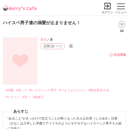
ログイン
メニュー
ハイスペ男子達の溺愛が止まりません！
24
香奈
／著
恋愛(逆ハー)
完
作品情報
#溺愛
#逆ハー
#ハイスペック男子
#つよつよヒロイン
#無自覚美少女
#イケメン
#甘々
#地味子
あらすじ
“あること”がきっかけで目立つことが怖くなった主人公白雪（しらゆき）日菜
（ひな）は入学した学園でアイドルのようにモテモテなハイスペック男子５人組
に出会う。