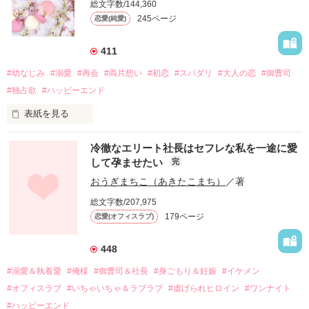
総文字数/144,360
245ページ
恋愛(純愛)
411
#幼なじみ
#溺愛
#再会
#両片想い
#初恋
#スパダリ
#大人の恋
#御曹司
#独占欲
#ハッピーエンド
表紙を見る
冷徹なエリート社長はセフレな私を一途に愛
して孕ませたい
完
幼なじみの哲平に淡い恋心を抱いていた美桜。

おうぎまちこ（あきたこまち）
／著
しかし、ある出来事をきっかけに二人の関係は壊れてしまう。

総文字数/207,975
関係修復もできないまま、美桜は両親の離婚によって

179ページ
恋愛(オフィスラブ)
引っ越すことになり、哲平とも離れ離れになった。

それから約十二年後。

448
過去の傷から、二度と会いたくないと思っていた哲平に

#溺愛＆執着愛
#俺様
#御曹司＆社長
#身ごもり＆妊娠
#イケメン
運命のような再会を果たす。

#オフィスラブ
#いちゃいちゃ＆ラブラブ
#虐げられヒロイン
#ワンナイト
そして、ひょんなことから

#ハッピーエンド