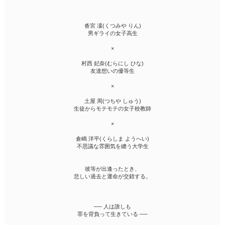
沓宮 凜(くつみや りん)
男ギライの女子高生
×
村西 妃奈(むらにし ひな)
友達想いの優等生
×
土屋 周(つちや しゅう)
生徒からモテモテの女子校教師
×
倉嶋 洋平(くらしま ようへい)
不思議な雰囲気を纏う大学生
彼等が出逢ったとき、
悲しい過去と運命が交錯する。
── 人は誰しも
罪を背負って生きている ──