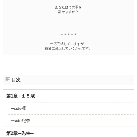
あなたはその罪を
許せますか？
＊＊＊＊＊
一応完結していますが、
微妙に修正していくかもです。
目次
第1章─１５歳─
─side凜
─side妃奈
第2章─先生─