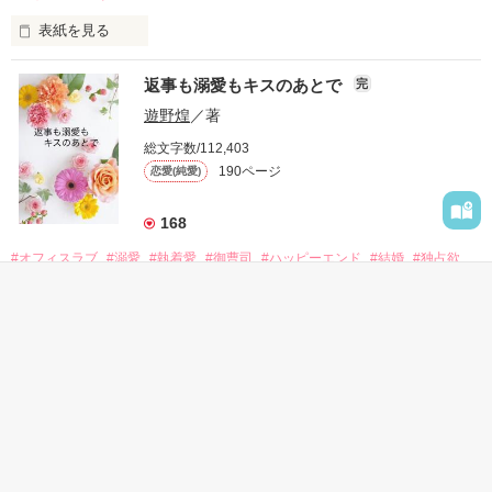
酔った勢いで一夜を共にしてしまった。

表紙を見る
さらに、美桜が初めてだと知った哲平は

『責任をとる、結婚しよう』と真っ直ぐに告げてきた。

　おかしな噂を流されて前の職場でうまくいかなかった梅田美
戸惑う美桜とは裏腹に、好きという気持ちを隠すことなく

返事も溺愛もキスのあとで
完
桜は、海外で傷心旅行をしていたところ、日本人美青年と出会
甘やかしてくる。

い、酒の勢いもあり一夜限りの関係となる。

遊野煌
／著
　帰国後、美桜は新しい職場でワンナイトした美青年と再会。
そんなある日、哲平は美桜がストーカー被害に

総文字数/112,403
なんと彼の正体は、とある財閥御曹司にも関わらず、一族を離
遭っていることを知る。

190ページ
恋愛(純愛)
れて起業した新進気鋭の実業家、社内でも冷徹だと評判な社長
美桜を守るため、哲平は同居を提案してきて――。

――御影恭司その人だったのだ――！

　なぜか恭司から飼い猫の世話係を命じられた美桜は、猫の世
168
話を口実にしばしば呼び出された上、二人はいわゆる身体だけ
夏木美桜(なつきみお)

#オフィスラブ
#溺愛
#執着愛
#御曹司
#ハッピーエンド
#結婚
#独占欲
✕

#ラブラブ
#職業ヒーロー
#上司
鳴海哲平 (なるみてっぺい)

表紙を見る
作品を読む
止まっていたはずの二人の時間が、再び動き出す。

舞川雛子（26）は大手お菓子メーカー、三日月製菓コーポレー
再会から始まる、溺愛ラブ。

ションの企画戦略室で働いている。

また雛子には2年前から付き合いはじめ、半年前から同棲を始
2026.6.5～2026.7.25

かんたん検索
めた、同期で恋人の石垣守（26）がいるのだが、後輩の姫原由
羅（24）との浮気が発覚した上、いつのまにか元カノにされて
いた。

2時間で読める キーワー
20代女性向けの不思議な
40代女性向けの怖い話
守と由羅から『便利屋雛子』と馬鹿にされ、一人こっそり泣い