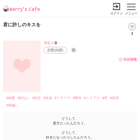
ログイン
メニュー
君に許しのキスを
2
博音
／著
恋愛(純愛)
完
作品情報
#純愛
#切ない
#先生
#生徒
#トラウマ
#事件
#シリアス
#罪
#友情
#男嫌い
どうして、
貴方だったんだろう。
どうして、
好きになったりしたんだろう。