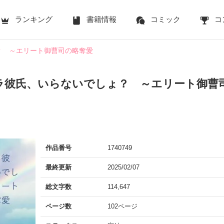
ランキング
書籍情報
コミック
コ
？ ～エリート御曹司の略奪愛
ラ彼氏、いらないでしょ？ ～エリート御曹
作品番号
1740749
最終更新
2025/02/07
総文字数
114,647
ページ数
102ページ