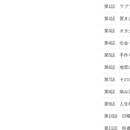
第1話 ラブ
第2話 置き
第3話 オタ
第4話 出会
第5話 手作
第6話 地雷
第7話 その
第8話 病み
第9話 人生
第10話 日
第11話 何