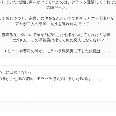
をしていた七瀬に声をかけてくれたのは、クラスを受講してくれて
の陣だった。
しく感じつつも、宗吾との仲をなんとか立て直そうとする七瀬だが
宗吾が二人の部屋に女性を連れ込んでいて――！
雪降る夜、傷ついて家を飛び出した七瀬を助けてくれたのは陣。
「七瀬さん、その浮気男は捨てて俺の恋人にならない？」
エリート御曹司の陣が、モラハラ浮気男に下した鉄槌は――。
の元には帰さない」
の陣が、七瀬の彼氏・モラハラ浮気男に下した鉄槌は――。