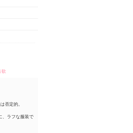
占欲
には否定的。
に、ラフな服装で