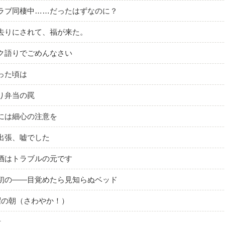
ラブ同棲中……だったはずなのに？
去りにされて、福が来た。
ク語りでごめんなさい
った頃は
り弁当の罠
には細心の注意を
出張、嘘でした
酒はトラブルの元です
初の――目覚めたら見知らぬベッド
曜の朝（さわやか！）
者