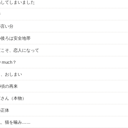
喝してしまいました
峙
の言い分
の後ろは安全地帯
度こそ、恋人になって
 much？
う、おしまい
の頃の再来
家さん（本物）
の正体
鼠、猫を噛み……