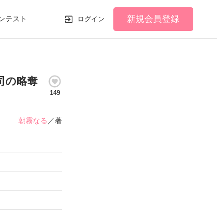
新規会員登録
ンテスト
ログイン
司の略奪
149
朝霧なる
／著