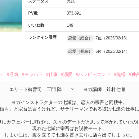
ステータス
完結
PV数
373,891
いいね数
149
ランクイン履歴
恋愛（総合）
7位（2025/02/15）
恋愛（長編）
6位（2025/02/14）
ト
#浮気
#モラハラ
#仕事
#溺愛
#ハッピーエンド
#俺様
#独
エリート御曹司 三門 陣 × ヨガ講師 鈴村七瀬
ヨガインストラクターの七瀬は、恋人の宗吾と同棲中。
婚を」と宗吾は言うけれど、サラリーマンである彼は七瀬の仕事
りにカフェバーに呼ばれ、久々のデートだと思って浮かれていたの
現れた七瀬に宗吾はお説教モード。
しまいには、腹を立てて七瀬を置き去りに店を出てしまった。