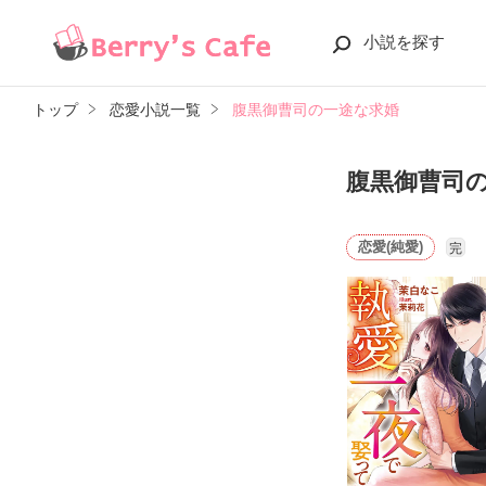
小説を探す
トップ
恋愛小説一覧
腹黒御曹司の一途な求婚
腹黒御曹司
恋愛(純愛)
完