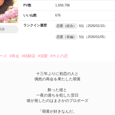
PV数
1,658,796
いいね数
676
ランクイン履歴
恋愛（総合）
6位（2026/01/10）
原作
恋愛（長編）
5位（2026/01/05）
ーズ
#再会
#幼馴染
#溺愛
#大人の恋
十三年ぶりに初恋の人と
偶然の再会を果たした萌黄
酔った彼と
一夜の過ちを犯した翌日
彼が発したのはまさかのプロポーズ
「萌黄が好きなんだ。