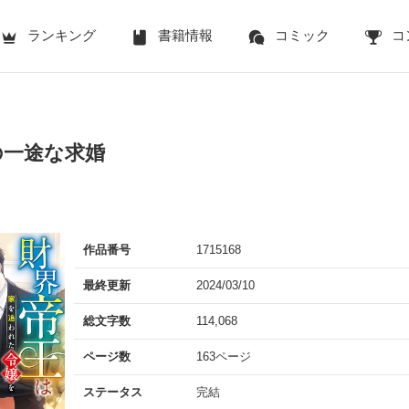
ランキング
書籍情報
コミック
コ
の一途な求婚
作品番号
1715168
最終更新
2024/03/10
総文字数
114,068
ページ数
163ページ
ステータス
完結