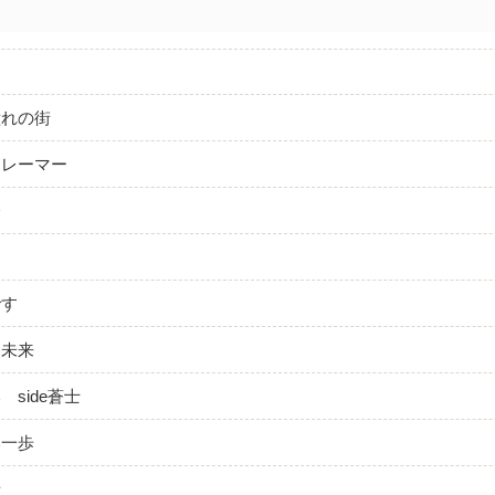
憧れの街
クレーマー
会
です
て未来
side蒼士
い一歩
者