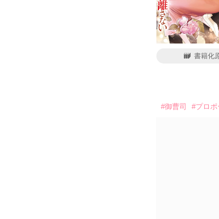
書籍化
#御曹司
#プロポ