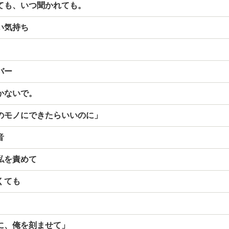
ても、いつ聞かれても。
い気持ち
バー
かないで。
のモノにできたらいいのに」
音
私を責めて
くても
に、俺を刻ませて」