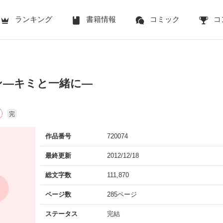
ランキング
書籍情報
コミック
コ
ン―キミと一緒に―
完
作品番号
720074
最終更新
2012/12/18
総文字数
111,870
ページ数
285ページ
ステータス
完結