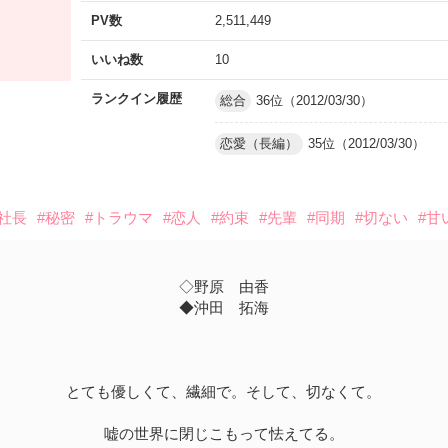
PV数
2,511,449
いいね数
10
ランクイン履歴
総合
36位（2012/03/30）
恋愛（長編）
35位（2012/03/30）
#社長
#秘密
#トラウマ
#恋人
#約束
#先輩
#同期
#切ない
#甘
◇野原 由香
◆沖田 拓海
とても優しくて、繊細で。そして、切なくて。
嘘の世界に閉じこもって怯えてる。