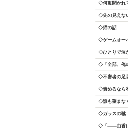
◇何度聞かれ
◇先の見えな
◇猫の話
◇ゲームオー
◇ひとりで泣
◇「全部、俺
◇不審者の足
◇責めるなら
◇誰も望まな
◇ガラスの靴
◇「――由香