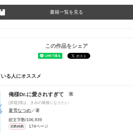
書籍一覧を見る
この作品をシェア
ている人にオススメ
俺様Dr.に愛されすぎて
完
[原題]僕は、きみの最後になりたい
夏雪なつめ
／著
総文字数/106,939
174ページ
恋愛(純愛)