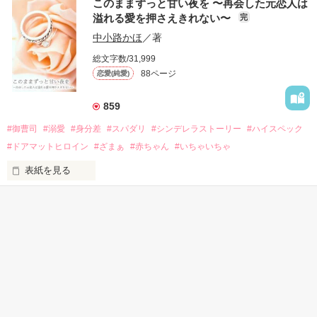
このままずっと甘い夜を 〜再会した元恋人は
溢れる愛を押さえきれない〜
完
難波　浬ーーーKairi Nanba

ちょっと俺様で強引な

エリート外科医

中小路かほ
／著
×

加賀谷　聖　３３歳

総文字数/31,999
88ページ
恋愛(純愛)
蓮美　あのんーーーAnon Hasumi

＊＊＊＊＊＊

859
「しばらく恋人のふりを続けるのが得策だと思わないか？」

#御曹司
#溺愛
#身分差
#スパダリ
#シンデレラストーリー
#ハイスペック
ーーーー＊ーーーー

#ドアマットヒロイン
#ざまぁ
#赤ちゃん
#いちゃいちゃ
彼の言葉にしぶしぶ頷き

偽りの恋人となったはいいけれど

表紙を見る
この契約、とっても甘くて

――わたしは人生に諦めていた。

『なんでこんなミスが出来る？理解出来ない。』

なんだか危険です。

かんたん検索
父親からは見捨てられ、

『あと何回説明すれば理解するのか教えて。』

母親からは利用され。

1時間で読めるドキドキす
15分で読める面白い話
30分で読める面白い話
る話
そんなわたしのすべてを受け入れ、

作品を読む
会社では冷徹上司の彼ーーー

手を差し伸べてくれた恋人さえも
