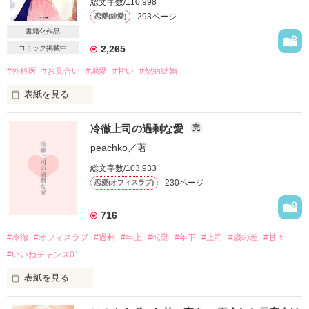
総文字数/110,998
293ページ
恋愛(純愛)
書籍化作品
2,265
コミック掲載中
#外科医
#お見合い
#溺愛
#甘い
#契約結婚
表紙を見る
冷徹上司の過剰な愛
完
祖母に企てられたお見合い直前

出会ったばかりの男と

peachko
／著
恋人のふりをする契約を結んだ七緒。

総文字数/103,933
230ページ
恋愛(オフィスラブ)
しかし、その男こそ

七緒のお見合い相手で……？

716
#冷徹
#オフィスラブ
#過剰
#年上
#転勤
#年下
#上司
#歳の差
#甘々
＊＊＊＊＊＊

#いいねチャンス01
世話好きな料理研究家

久世　七緒　２６歳

表紙を見る
×
