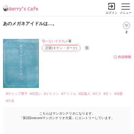
ログイン
メニュー
あのメガネアイドルは…。
2
飛べないすずめ
／著
恋愛(キケン・ダーク)
完
作品情報
#ギャップ男子
#両思い
#イケメン
#アイドル
#芸能人
#キス
#甘々
#溺愛
#不良
こちらはマンガシナリオになります。
「第2回noicomiマンガシナリオ大賞」にエントリーしています。