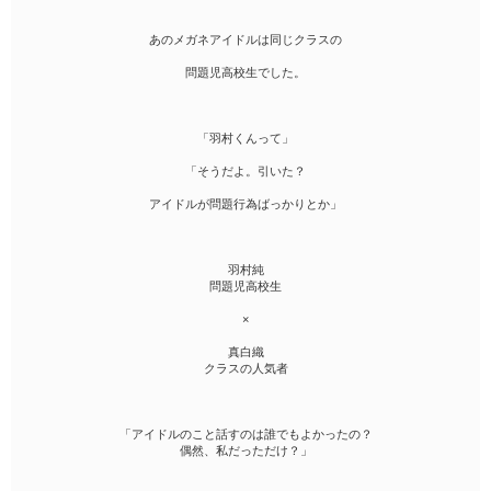
あのメガネアイドルは同じクラスの
問題児高校生でした。
「羽村くんって」
「そうだよ。引いた？
アイドルが問題行為ばっかりとか」
羽村純
問題児高校生
×
真白織
クラスの人気者
「アイドルのこと話すのは誰でもよかったの？
偶然、私だっただけ？」