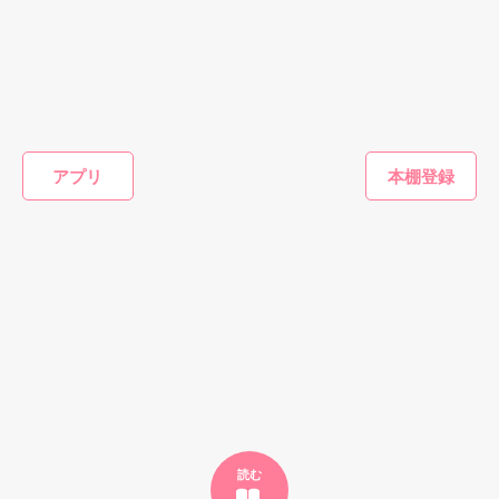
わたしは自らその手を離した。

『昼間はごめん。傷つけたかな？』

虐げられた令和のシンデレラ

小坂 澪

『今日は僕が甘えてもいい？』

(Mio Kosaka)

ファンタジー
恋愛(オフィスラブ)
恋愛(オフィスラブ)
恋愛(純愛)
アプリ
白い結婚で捨てら
君色ロマンス～副
懐妊初夜～一途な
溺愛まで
×

れた王妃は、「あ
社長の甘い恋の罠
社長は求愛の手を
ップ〜社
なたのために王に
～
緩めない～
網から逃
プライベートでは激甘な彼ーーー

元恋人、名取グループの御曹司

なります」と言っ
せん〜
坂井ひなぎ／著
松本ユミ／著
兎山もなか／著
にしのそ
名取 結弦

た義弟の手を取る
(Yuzuru Natori)

もっと見る
かんたん検索の条件を変える
ーーー本当の彼はいったいどっち？？

しかし、７年ぶりに恋人だったその彼と再会。

(※かなり激甘ですのでご注意を…)

「あのとき別れたことを今でもずっと後悔していた。

読む
…今夜はもう逃さない」
