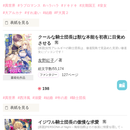
#異世界
#ラブロマンス
#ハラハラ
#ドキドキ
#次期国王
#皇女
#大アルカナ
#すれ違い
#結婚
#F大賞２
表紙を見る
とある世界にある小国・バルドーの第三皇女・アンジェリーク
クールな騎士団長は獣な本能を初夜に目覚め
は、

させる
完
世界で一番繁栄している大国・ドラークの王宮で行われる、

[原題]女性アレルギーの騎士団長は、修道院島で見染めた見習い修道
王子の妃候補が集まる宴に、

女にゾッコンです！
高熱で動けない姉に成りすまして出席せよと命じられた。

友野紅子
／著
母であるバルドー国女帝の命とあれば断ることもできず、

アンジェリークはドラーク王国へ渋々行ったものの、

総文字数/55,174
宴には５分足らず出ただけで腰が引けてしまい、呆気なく退
127ページ
ファンタジー
却。

書籍化作品
その後街で開催されている夏至祭へ、

ワクワクしながら繰り出した。

198
そこで酔っ払いに絡まれたアンジェリークは、

#異世界
#西洋風
#溺愛
#結婚
#年の差
#騎士団長
逞しく威厳あるハンサムな男に助けてもらった。

お互い身分を知らないまま、

表紙を見る
偶然が必然となって二人は出会い、

一晩だけのデートを楽しむが・・・。

マリア・スコットヤード(16歳)ー見習い修道女。

小国の第三皇女と世界で一番繁栄している大国の次期国王の、

イジワル騎士団長の傲慢な求愛
完
×

すれ違い・勘違い・絡み合いなラブロマンス。

[原題]PERSONA of Night～俺様伯爵はその仮面に情愛を隠して～
ライアン・エルモンド(25歳)ー特異なアレルギー体質に悩む騎