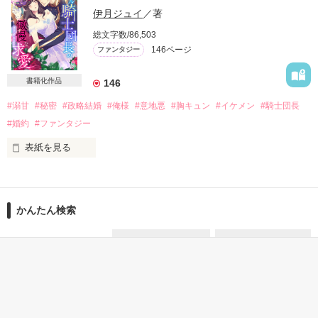
士団長。

伊月ジュイ
／著
時代設定はクラシカル寄り。

異世界風ファンタジー要素あり。

総文字数/86,503
＊＊＊

タロット・大アルカナカードを絡めています。

146ページ
ファンタジー
ふたりが出会った時、運命の歯車は回り出す――！

書籍化作品
146
＊＊＊

#溺甘
#秘密
#政略結婚
#俺様
#意地悪
#胸キュン
#イケメン
#騎士団長
おおよそタイトル通りの内容です！

作品を読む
#婚約
#ファンタジー
「ストレスフリーに楽しいのが読みたい！」そんな時にピッタ
表紙を見る
リな

訳あって社交界から身を潜める

軽快な読み口となっております＊＾＾＊♪

伯爵令嬢・セシル

かんたん検索
忍び込んだ宮廷の仮面舞踏会で出会ったのは

※ご報告※

『クールな騎士団長は獣な本能を初夜に目覚めさせる』と改題
白金の髪に深蒼の瞳

し、マカロン文庫から電子配信の運びとなりました。

15分で読める キーワード
2時間で読める元気が出る
1時間で読める元気が出る
煌びやかな衣装を身に纏った良家の青年

皆さまの日頃からのご愛読に心より感謝いたします。

「年の差」 の話
話
話
なお、マカロン文庫版ではポップなノリを完全封印し、しっと
り濃厚な恋愛ものへと全編改稿しております。

――美しいな。

また違った作品として、お楽しみいただけます。

そんな顔をされては、口づけたくなる――
