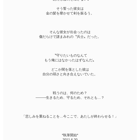
そう誓った彼女は
金の髪を靡かせて剣を振るう。
そんな彼女が出会ったのは
傷だらけで謎まみれの〝兵士〟だった。
〝守りたいものなんて
もう俺にはなかったはずなんだ〟
どこか闇を落とした彼は
自分の弱さと向き合えないでいた。
戦うのは、何のため？
―――生きるため、守るため、それとも…？
「悲しみを重ねることを…今ここで、あたしが終わらせる！」
*執筆開始*
2011.6.20