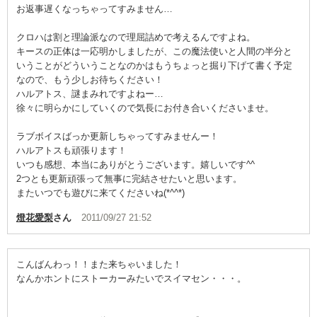
お返事遅くなっちゃってすみません…
クロハは割と理論派なので理屈詰めで考えるんですよね。
キースの正体は一応明かしましたが、この魔法使いと人間の半分と
いうことがどういうことなのかはもうちょっと掘り下げて書く予定
なので、もう少しお待ちください！
ハルアトス、謎まみれですよねー…
徐々に明らかにしていくので気長にお付き合いくださいませ。
ラブボイスばっか更新しちゃってすみませんー！
ハルアトスも頑張ります！
いつも感想、本当にありがとうございます。嬉しいです^^
2つとも更新頑張って無事に完結させたいと思います。
またいつでも遊びに来てくださいね(*^^*)
燈花愛梨
さん
2011/09/27 21:52
こんばんわっ！！また来ちゃいました！
なんかホントにストーカーみたいでスイマセン・・・。