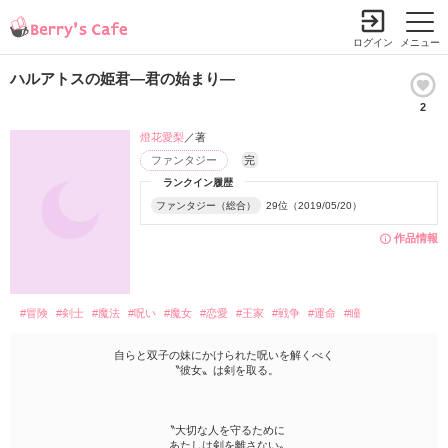
ログイン
メニュー
ハルアトスの姫君―君の始まり―
2
燈花愛梨
／著
ファンタジー
完
ランクイン履歴
ファンタジー（総合）
29位（2019/05/20）
作品情報
#冒険
#剣士
#魔法
#呪い
#魔女
#恋愛
#王家
#戦争
#運命
#瞳
自らと双子の妹にかけられた呪いを解くべく
〝彼女〟は剣を取る。
〝大切な人を守るために
あたしは剣を離さない〟