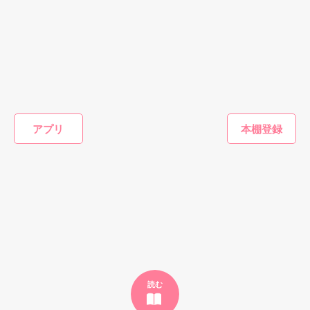
情熱的な彼と泡沫の恋に落ちるセシル

作品を読む
相手の素性すらわからぬまま募る想い

恋愛(学園)
恋愛(オフィスラブ)
恋愛(オフィスラブ)
恋愛(純愛)
卒業前の屋上、セ
世界くんの想い人
彼の襟元にキスマ
明日のキ
そんなあるとき、予期せず出会った

ーラー服で先生
ーク。
同じ髪色と瞳を持つ男

遊野煌／著
泉野あお
と……
詩なつ／著
アプリ
おうぎまちこ（あ
彼はあの晩の紳士とは似ても似つかない

きたこまち）／著
意地悪な俺様伯爵様だった

もっと見る
――その瞳に映していいのは俺だけだ――

かんたん検索の条件を変える
強引な彼に翻弄されるセシルは……

【公開日：2017/09/16】

読む
【完結日：2017/11/10】
