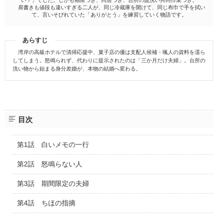
肩書きも値段も違いすぎる二人が、同じ冷蔵庫を開けて、同じ布巾で手を拭い
て、言いそびれていた「ありがとう」を練習していく物語です。
あらすじ
湾岸の高級ホテルで清掃応援中、菓子店の優は支配人候補・颯人の資料を濡ら
してしまう。怒鳴られず、代わりに提示されたのは「三か月だけ夫婦」。台所の
洗い物から始まる身分差婚が、本物の結婚へ変わる。
目次
第1話 白いメモの一行
第2話 怒鳴らない人
第3話 期間限定の夫婦
第4話 ちほの指摘