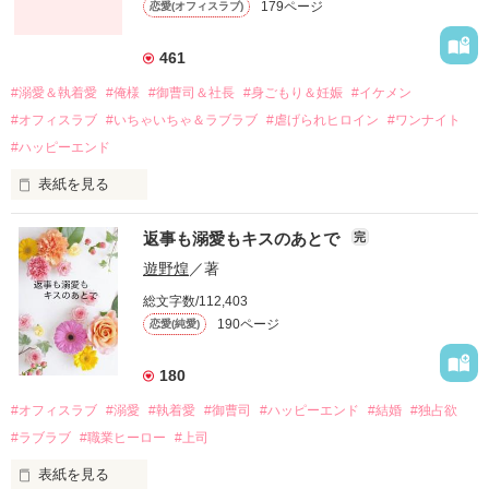
179ページ
恋愛(オフィスラブ)
引っ越すことになり、哲平とも離れ離れになった。

それから約十二年後。

461
過去の傷から、二度と会いたくないと思っていた哲平に

#溺愛＆執着愛
#俺様
#御曹司＆社長
#身ごもり＆妊娠
#イケメン
運命のような再会を果たす。

#オフィスラブ
#いちゃいちゃ＆ラブラブ
#虐げられヒロイン
#ワンナイト
そして、ひょんなことから

#ハッピーエンド
酔った勢いで一夜を共にしてしまった。

表紙を見る
さらに、美桜が初めてだと知った哲平は

『責任をとる、結婚しよう』と真っ直ぐに告げてきた。

　おかしな噂を流されて前の職場でうまくいかなかった梅田美
戸惑う美桜とは裏腹に、好きという気持ちを隠すことなく

返事も溺愛もキスのあとで
完
桜は、海外で傷心旅行をしていたところ、日本人美青年と出会
甘やかしてくる。

い、酒の勢いもあり一夜限りの関係となる。

遊野煌
／著
　帰国後、美桜は新しい職場でワンナイトした美青年と再会。
そんなある日、哲平は美桜がストーカー被害に

総文字数/112,403
なんと彼の正体は、とある財閥御曹司にも関わらず、一族を離
遭っていることを知る。

190ページ
恋愛(純愛)
れて起業した新進気鋭の実業家、社内でも冷徹だと評判な社長
美桜を守るため、哲平は同居を提案してきて――。

――御影恭司その人だったのだ――！

　なぜか恭司から飼い猫の世話係を命じられた美桜は、猫の世
180
話を口実にしばしば呼び出された上、二人はいわゆる身体だけ
夏木美桜(なつきみお)

#オフィスラブ
#溺愛
#執着愛
#御曹司
#ハッピーエンド
#結婚
#独占欲
✕

#ラブラブ
#職業ヒーロー
#上司
鳴海哲平 (なるみてっぺい)

表紙を見る
作品を読む