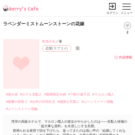
ログイン
メニュー
ラベンダーミストムーンストーンの花嫁
2
乾為天女
／著
恋愛(ラブコメ)
完
作品情報
#身分差
#ホテル支配人
#期間限定夫婦
#下町の菓子店
#マカロン職人
#秘書の段取り
#台所の共同生活
#感謝を言葉に
#ムーンストーン指輪
#ムーンストーン指輪
湾岸の高級ホテルで、マカロン職人の彼女がやらかしたのは――支配人候補の
「超大事な資料」を水浸しにする失態。
怒鳴られる覚悟で頭を下げたら、返ってきたのは低い声の「結婚してくれな
い？」でした。しかも期限つき、同居つき、台所の皿洗い共同作業つき。