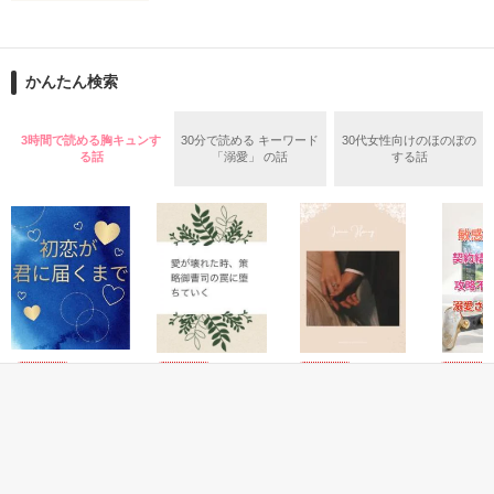
止まっていたはずの二人の時間が、再び動き出す。

舞川雛子（26）は大手お菓子メーカー、三日月製菓コーポレー
再会から始まる、溺愛ラブ。

ションの企画戦略室で働いている。

また雛子には2年前から付き合いはじめ、半年前から同棲を始
2026.6.5～2026.7.25

かんたん検索
めた、同期で恋人の石垣守（26）がいるのだが、後輩の姫原由
羅（24）との浮気が発覚した上、いつのまにか元カノにされて
いた。

3時間で読める胸キュンす
30分で読める キーワード
30代女性向けのほのぼの
守と由羅から『便利屋雛子』と馬鹿にされ、一人こっそり泣い
る話
「溺愛」 の話
する話
＊以前、公開していた話の改稿版です＊

ていた雛子に、企画戦略室の上司である雪瀬鷹哉（29）が
『──俺と結婚してくれないか』といきなりプロポーズをしてき
た上、同居まで提案してきて──？

鷹哉『宜しくな、俺の雛子』🦅

雛子『俺の……ひぃ、雛子？！！！』🐥

作品を読む
シゴデキで冷徹な上司が見せる素顔は、なぜか想像以上に甘く
て……🐥💓🦅

恋愛(純愛)
恋愛(純愛)
恋愛(純愛)
恋愛(純愛)
初恋が君に届くま
愛が壊れた時、策
Ironic Honey
敏腕CE
※表紙も作中使用の画像も全てフリー素材です。

で
略御曹司の罠に堕
婚したら
※執筆期間2026.6.3〜7.20完結です。　

陽瀬 柚夏／著
ちていく
能なほど
葉月まい／著
※他サイトさんにて恋愛トレンド1位でした〜良かったら読ん
ています
にしのそら／著
夏目 若
で頂けると嬉しいです。