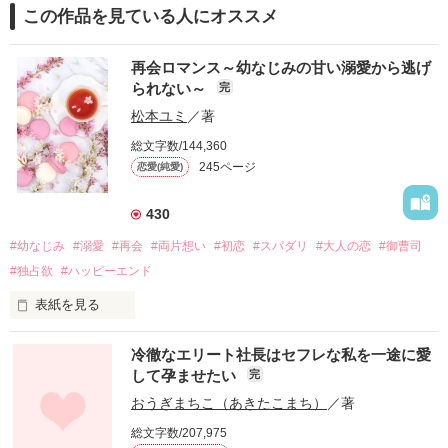
この作品を見ている人にオススメ
再会ロマンス～幼なじみの甘い溺愛から逃げ
られない～
完
松本ユミ
／著
総文字数/144,360
245ページ
恋愛(純愛)
430
#幼なじみ
#溺愛
#再会
#両片想い
#初恋
#スパダリ
#大人の恋
#御曹司
#独占欲
#ハッピーエンド
表紙を見る
冷徹なエリート社長はセフレな私を一途に愛
して孕ませたい
完
幼なじみの哲平に淡い恋心を抱いていた美桜。

おうぎまちこ（あきたこまち）
／著
しかし、ある出来事をきっかけに二人の関係は壊れてしまう。

総文字数/207,975
関係修復もできないまま、美桜は両親の離婚によって
