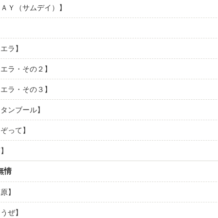
ＤＡＹ（サムデイ）】
ィエラ】
ィエラ・その２】
ィエラ・その３】
スタンブール】
なぞって】
下】
無情
草原】
まうぜ】