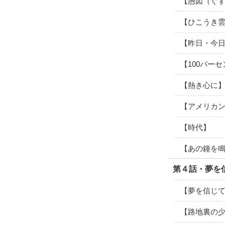
【愚図（ぐ
【ひこうき
【昨日・今
【100パー
【熱き心に
【アメリカ
【時代】
【あの鐘を
第４話・夢を
【夢を信じ
【路地裏の