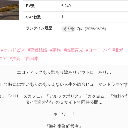
PV数
6,240
いいね数
1
ランクイン履歴
その他
7位（2026/05/06）
#オルドビス
#恋愛結婚
#家族
#出産育児
#ヨーロッパ
#北米
ニア
#沖縄
#西日本
エロティックあり歌あり涙ありアウトローあり…
して時には笑いありのありえない人生の総合ヒューマンドラマで
タ』『ベリーズカフェ』『アルファポリス』『カクヨム』『無料で
タイ官能小説』の５サイトで同時公開…
キーワード
『海外事業経営者』