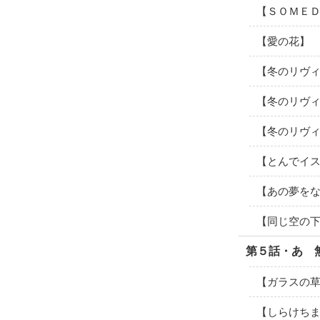
【ＳＯＭＥ
【愛の花】
【冬のリヴ
【冬のリヴ
【冬のリヴ
【とんでイ
【あの夢を
【同じ空の
第５話・あゝ
【ガラスの
【しらけち