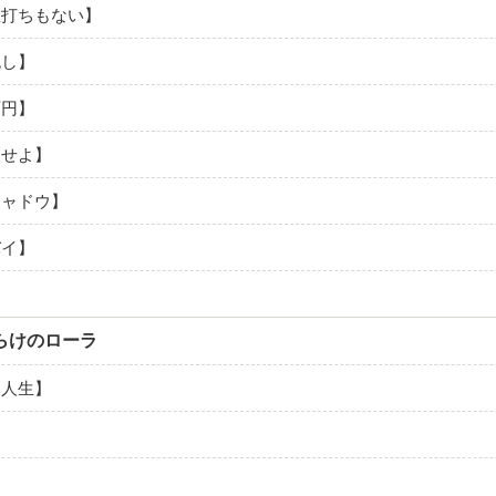
値打ちもない】
流し】
百円】
よせよ】
シャドウ】
バイ】
らけのローラ
レ人生】
】