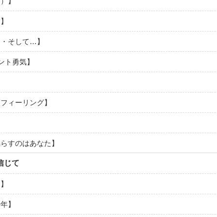
ず）】
雲】
日・そして…】
セント勇気】
】
ンフィーリング】
鳴らすのはあなた】
信じて
て】
少年】