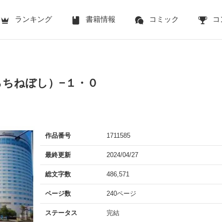
ランキング
書籍情報
コミック
コ
らちねぼし）−１・０
作品番号
1711585
最終更新
2024/04/27
総文字数
486,571
ページ数
240ページ
ステータス
完結