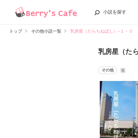
小説を探す
トップ
その他小説一覧
乳房星（たらちねぼし）−１・０
乳房星（た
その他
完