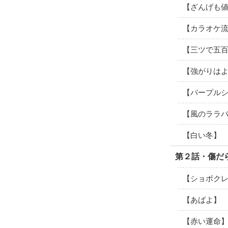
【ざんげも
【カラオケ
【三ツで五
【強がりは
【パープル
【風のララ
【白い冬】
第２話・傷だ
【ショボク
【あばよ】
【赤い運命