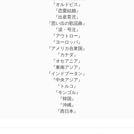
『オルドビス』
『恋愛結婚』
『出産育児』
『思い出の歌謡曲』
『涙・号泣』
『アウトロー』
『ヨーロッパ』
『アメリカ合衆国』
『カナダ』
『オセアニア』
『東南アジア』
『インドブータン』
『中央アジア』
『トルコ』
『モンゴル』
『韓国』
『沖縄』
『西日本』