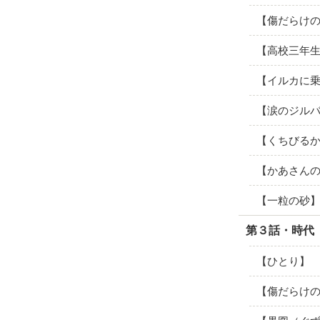
【傷だらけ
【高校三年
【イルカに
【涙のジル
【くちびる
【かあさん
【一粒の砂
第３話・時代
【ひとり】
【傷だらけ