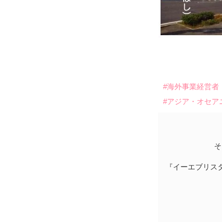
#海外事業経営者
#アジア・オセア
そ
『イーエブリス