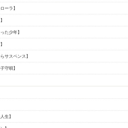
のローラ】
生】
乗った少年】
バ】
からサスペンス】
の子守唄】
】
の人生】