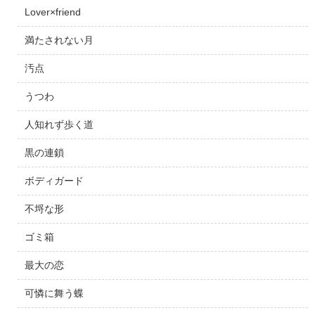
Lover×friend
満たされない月
汚点
うつわ
人知れず歩く道
黒の連鎖
ボディガード
不埒な形
ゴミ箱
最大の恋
可憐に舞う蝶