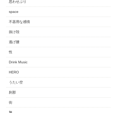
思わせぶり
space
不器用な感情
抜け殻
逃げ腰
性
Drink Music
HERO
うたい空
刹那
街
無