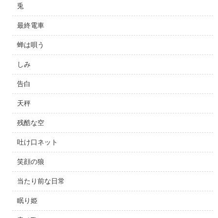
兎
最終電車
蝉は唄う
しみ
告白
天秤
残酷な空
吐け口ネット
笑顔の狼
当たり前な日常
眠り姫