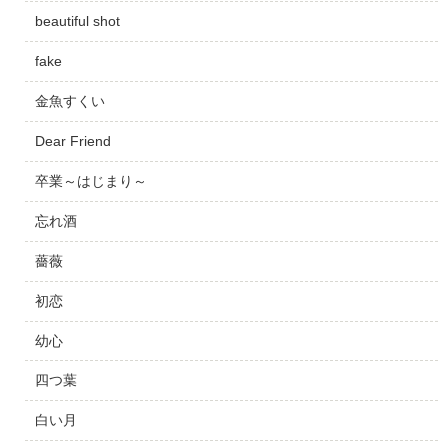
beautiful shot
fake
金魚すくい
Dear Friend
卒業～はじまり～
忘れ酒
薔薇
初恋
幼心
四つ葉
白い月