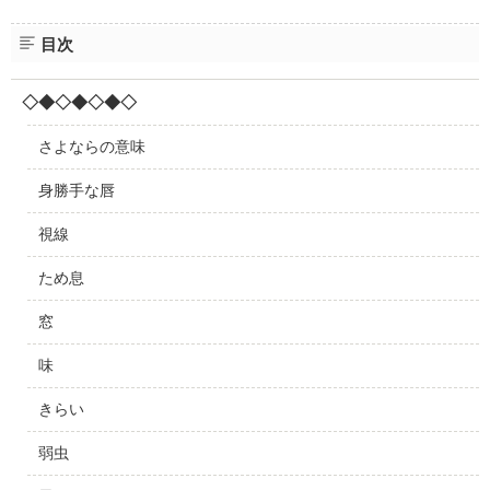
目次
◇◆◇◆◇◆◇
さよならの意味
身勝手な唇
視線
ため息
窓
味
きらい
弱虫