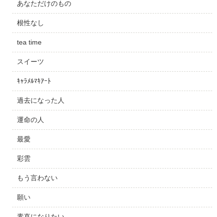
あなただけのもの
根性なし
tea time
スイーツ
ｷｬﾗﾒﾙﾏｷｱｰﾄ
過去になった人
運命の人
最愛
彩雲
もう言わない
願い
素直になりたい