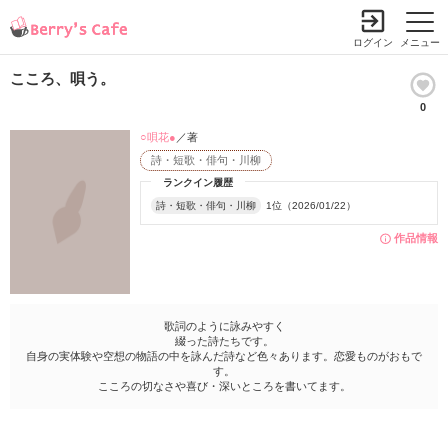
ログイン
メニュー
こころ、唄う。
0
○唄花●
／著
詩・短歌・俳句・川柳
ランクイン履歴
詩・短歌・俳句・川柳
1位（2026/01/22）
作品情報
歌詞のように詠みやすく
綴った詩たちです。
自身の実体験や空想の物語の中を詠んだ詩など色々あります。恋愛ものがおもで
す。
こころの切なさや喜び・深いところを書いてます。