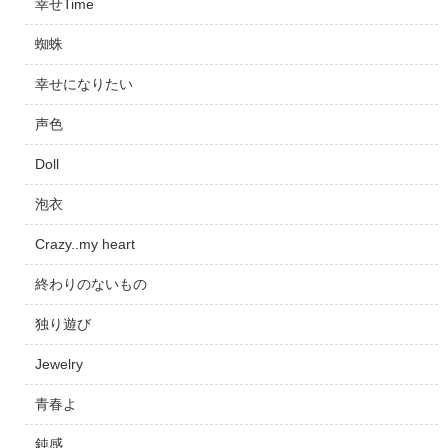
幸せTime
蜘蛛
幸せになりたい
声色
Doll
泡衣
Crazy..my heart
終わりのないもの
独り遊び
Jewelry
青春よ
鈍感