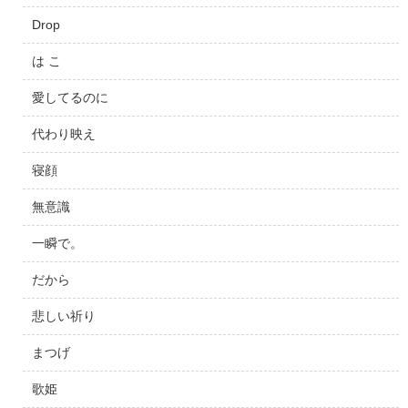
Drop
は こ
愛してるのに
代わり映え
寝顔
無意識
一瞬で。
だから
悲しい祈り
まつげ
歌姫