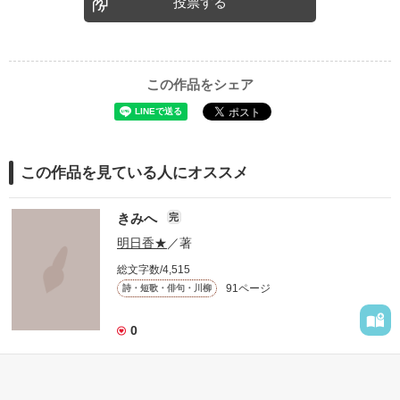
投票する
この作品をシェア
この作品を見ている人にオススメ
きみへ
完
明日香★
／著
総文字数/4,515
91ページ
詩・短歌・俳句・川柳
0
表紙を見る
　このせかいにいる
