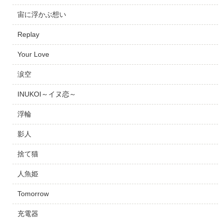
宙に浮かぶ想い
Replay
Your Love
涙空
INUKOI～イヌ恋～
浮輪
影人
捨て猫
人魚姫
Tomorrow
充電器