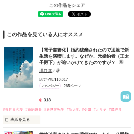
この作品をシェア
この作品を見ている人にオススメ
【電子書籍化】婚約破棄されたので辺境で新
生活を満喫します。なぜか、元婚約者（王太
子殿下）が追いかけてきたのですが？
完
澤谷弥
／著
総文字数/110,017
265ページ
ファンタジー
318
#異世界恋愛
#婚約破棄
#異世界転生
#新天地
#令嬢
#元サヤ
#魔導具
表紙を見る
「エステル。君との婚約を解消したい」――
