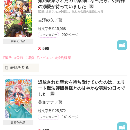
婚約破棄されたので薬師になったら、公爵様
エステルは国家魔導技師のヘインズ侯爵の娘で、わずかに前世
の溺愛が待っていました
完
の記憶を持つ転生者。彼女は王太子セドリックの婚約者だった
[原題]追放された令嬢は、呪われ公爵の最愛になる
が、突然の冤罪で婚約破棄を突きつけられる。彼の隣には、隣
国から留学中の女子生徒ジュリーの姿があった。

吉澤紗矢
／著
心を砕かれたエステルだが、父の計らいでアドコック辺境伯の
総文字数/115,968
領地で療養することになった。そこは冬になれば雪がたくさん
202ページ
ファンタジー
降る厳しい場所。しかし、風変わりな魔導職人アビーがおり、
意気投合した二人は快適な生活を送るための魔導具を次々開発
書籍化作品
し始める。だが、王都から来たという謎の男セリオが現れ
598
――。

婚約者を突き放し後悔する王太子セドリックと、辺境で輝く新
#追放
#公爵
#溺愛
#ハピエン
#婚約破棄
生活を始めたエステルの、ものづくりラブファンタジー！

表紙を見る
※シェリーLoveノベルズより改題、改稿のうえ電子書籍化しま
す。

追放された聖女を待ち受けていたのは、エリ
王太子の婚約者である侯爵令嬢アレクシアは、身に覚えのない
2026.2.22配信予定

ート魔法師団長様との甘やかな実験の日々で
罪で婚約破棄をされたうえに、いわくつきの公爵メイナード・
『婚約解消を言い渡してきた王太子殿下が、今さら迫ってくる
した
完
ブラックウェルに嫁ぐよう命令される。

とは思いませんでした!?』

それは、事実上の追放だった。

 イラストは藤咲ねねば先生です！
美並ナナ
／著
総文字数/125,572
メイナードは恐ろしい容姿をしていることから、呪われた公爵
と呼ばれる人物だ。

141ページ
ファンタジー
作品を読む
書籍化作品
アレクシアも初めは恐れていたが、 優しい人柄を知るにつれ、