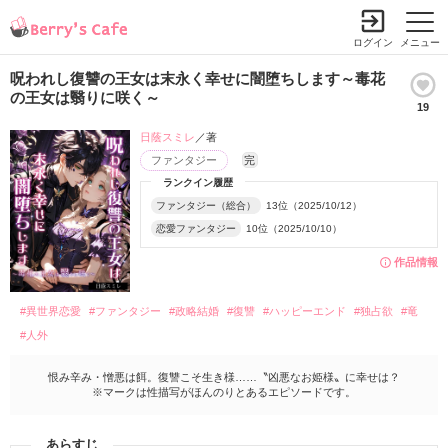
ログイン
メニュー
呪われし復讐の王女は末永く幸せに闇堕ちします～毒花
の王女は翳りに咲く～
19
日蔭スミレ
／著
ファンタジー
完
ランクイン履歴
ファンタジー（総合）
13位（2025/10/12）
恋愛ファンタジー
10位（2025/10/10）
作品情報
#異世界恋愛
#ファンタジー
#政略結婚
#復讐
#ハッピーエンド
#独占欲
#竜
#人外
恨み辛み・憎悪は餌。復讐こそ生き様……〝凶悪なお姫様〟に幸せは？
※マークは性描写がほんのりとあるエピソードです。
あらすじ