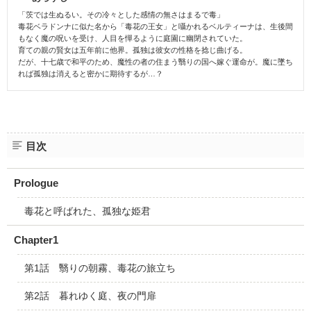
「茨では生ぬるい。その冷々とした感情の無さはまるで毒」
毒花ベラドンナに似た名から「毒花の王女」と囁かれるベルティーナは、生後間
もなく魔の呪いを受け、人目を憚るように庭園に幽閉されていた。
育ての親の賢女は五年前に他界。孤独は彼女の性格を捻じ曲げる。
だが、十七歳で和平のため、魔性の者の住まう翳りの国へ嫁ぐ運命が。魔に墜ち
れば孤独は消えると密かに期待するが…？
目次
Prologue
毒花と呼ばれた、孤独な姫君
Chapter1
第1話 翳りの朝霧、毒花の旅立ち
第2話 暮れゆく庭、夜の門扉