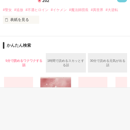
202
彼に好意を持ち呪いを解いてあげたいと思うようになる

#聖女
#追放
#不遇ヒロイン
#イケメン
#魔法師団長
#異世界
#大逆転
表紙を見る
一方、王都では王太子の婚儀が行われていた。

王太子妃に選ばれたのは、美しい子爵令嬢オーレリア。

★2026年4月に

ベリーズファンタジーにて

しかし盛大な婚儀を終えたあとに王太子が体調を崩す。

Web版から改題＆改稿して書籍化！

彼の体にはメイナードと同じような呪いが現れていた。

かんたん検索
書籍では番外編や特典SSが読めます★

解呪するには、アレクシアの魔法と薬の技術が必要だと分か
—————————

り、王太子とオーレリアは、王都を追放したアレクシアを、王
5分で読めるワクワクする
1時間で読めるスカッとす
30分で読める元気が出る
都に呼び戻そうとするが……

話
る話
話
戦争孤児であるティナは

生まれつき豊富な魔力と治癒魔法に恵まれ、

*:.,.:*:.,.:*:.,.:*:.,.:*:.*:.,.:*:.,.:*:.,.:*:.,.:*:.,.:*:.,.:*:.,.:*

8歳の頃に教会に聖女として保護される。

アレクシア・アークライト

以来、力を使って人々を救ってきた。

金髪碧眼。オールディス王国の名門貴族の令嬢で、王太子妃の
婚約者だった。

だが、18歳になったある日、

王太子の手により追放されて、危険な辺境に嫁ぐことになる。

突然治癒魔法が使えなくなる。

それにより手のひらを返したように見放され、

教会から追放されてしまうことに。

メイナード・ブラックウェル

二十四歳　オールディス王国で最大の領地を持つ公爵家の当
恋愛(オフィスラブ)
恋愛(純愛)
恋愛(純愛)
恋愛(純愛)
身寄りのないティナはなんとか生計を立てようと思案。

主。

夏祭りに火照る頬
あさの微熱が醒め
密室
余白
そんな折、天才と名高い
