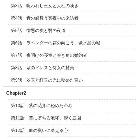
第3話 呪われし王女と人柱の嘆き
第4話 青の蝶舞う真夜中の来訪者
第5話 憎悪の炎と翳の夜道
第6話 ラベンダーの霧の向こう、紫水晶の城
第7話 夜明けの寝室と巻き角の婚約者
第8話 紫のドレスと侍女の賛美
第9話 翠玉と紅玉の光に秘めた誓い
Chapter2
第10話 紫の花弁に秘めた企み
第11話 闇に堕ちる咆哮、響く庭園
第12話 血の臭いに凍える心