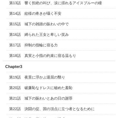
第13話 響く拒絶の叫び、涙に揺れるアイスブルーの瞳
第14話 紋様の疼きが囁く不安
第15話 城下の雑踏の賑わいの中で
第16話 縛られた王女と卑しい笑み
第17話 抑制の指輪に宿る力
第18話 真実と小指の約束に宿る温もり
Chapter3
第19話 夜景に浮かぶ退屈の翳り
第20話 破廉恥なドレスに秘めた羞恥
第21話 城下の賑わいとあの日の謝罪
第22話 決闘の掟、国の頂点に立つ者となるために