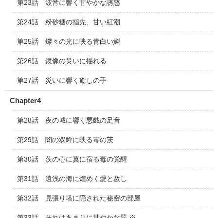
第23話 波音に響く甘やかな誘惑
第24話 粉砂糖の指先、甘い紅潮
第25話 燦々の光に映る青白い鱗
第26話 鏡像の災いに揺れる
第27話 災いに響く癒しの手
Chapter4
第28話 夜の城に響く悪戯の足音
第29話 闇の双眸に映る毒の茨
第30話 茨の心に翼に宿る毒の覚醒
第31話 遠浅の海に煌めく愛と赦し
第32話 見張り塔に隠された秘密の部屋
第33話 それはあまりに甘やかな罰 ※