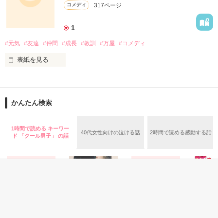
「……」

317ページ
コメディ
1
現実では

#元気
#友達
#仲間
#成長
#教訓
#万屋
#コメディ
考えられない、

「ねぇねぇ〜、藤く〜ん！」

実柚々の初作品！！

表紙を見る
空手一家の一人娘の女子高生

コメディなのか

童話なのか・・・

「っうるさい！俺の近くに寄ってくんな」

叶 菜子(ｶﾅｲ ﾅｺ)

はたまた

かんたん検索
恋愛なのか・・・

1時間で読める キーワー
40代女性向けの泣ける話
2時間で読める感動する話
平凡だった日常から一変!!

どうぞ、

ド 「クール男子」 の話
どんなに冷たくされても

興味のある方は

訳あって突然万屋の家に居候することに?!

ご覧ください(^O^)

あなたを

私は藤くんが大好きなんです。

不思議な世界に

★これは菜子が万屋の二人の男性やある少年、その他の様々な
お連れします。

人達と関わり合って過ごす日々の中で色々な教訓を得ながら立
派に(？)成長していくお話です。
