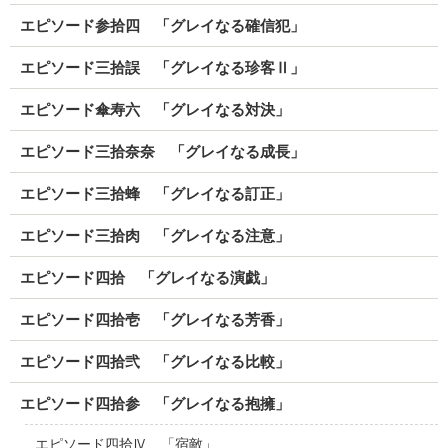
エピソード参拾四 「グレイなる確信犯」
エピソード三拾誤 「グレイなる珍客Ⅱ」
エピソード傘寿六 「グレイなる対決」
エピソード三拾奈奈 「グレイなる成長」
エピソード三拾蜂 「グレイなる訂正」
エピソード三拾肉 「グレイなる注意」
エピソード四拾 「グレイなる演戯」
エピソード四拾壱 「グレイなる芳香」
エピソード四拾弐 「グレイなる比較」
エピソード四拾参 「グレイなる抱擁」
エピソード四拾Ⅳ 「宿敵」