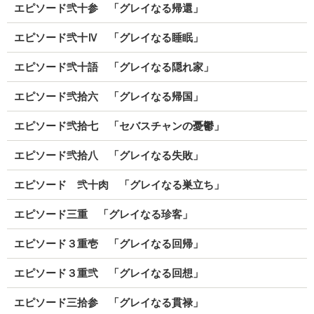
エピソード弐十参 「グレイなる帰還」
エピソード弐十Ⅳ 「グレイなる睡眠」
エピソード弐十語 「グレイなる隠れ家」
エピソード弐拾六 「グレイなる帰国」
エピソード弐拾七 「セバスチャンの憂鬱」
エピソード弐拾八 「グレイなる失敗」
エピソード 弐十肉 「グレイなる巣立ち」
エピソード三重 「グレイなる珍客」
エピソード３重壱 「グレイなる回帰」
エピソード３重弐 「グレイなる回想」
エピソード三拾参 「グレイなる貫禄」