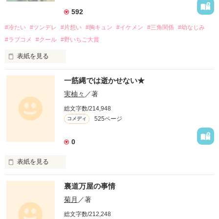
592
#冷たい
#ツンデレ
#片想い
#胸キュン
#イケメン
#三角関係
#幼なじみ
#ラブコメ
#クール
#野いちご大賞
表紙を見る
一筋縄では逝かせない★
「藤く〜ん」

実柚々
／著
総文字数/214,948
525ページ
コメディ
「……」

0
表紙を見る
「ねぇ、藤く〜ん！」

裏道万屋の事情
たった

一本の川から始まった

菊月
／著
総文字数/212,248
昔々の物語・・・
