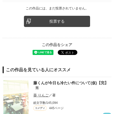
この作品には、まだ投票されていません。
投票する
この作品をシェア
この作品を見ている人にオススメ
藤くんが今日も冷たい件について(仮)【完】
完
葵 りんご
／著
総文字数/145,094
445ページ
コメディ