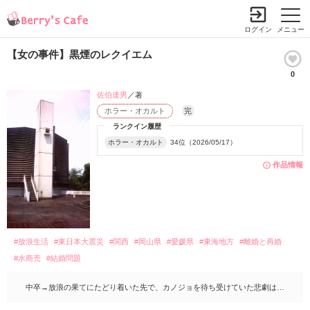
ログイン
メニュー
【女の事件】黒煙のレクイエム
0
佐伯達男
／著
ホラー・オカルト
完
ランクイン履歴
ホラー・オカルト
34位（2026/05/17）
作品情報
#放浪生活
#東日本大震災
#関西
#岡山県
#愛媛県
#東海地方
#離婚と再婚
#水商売
#結婚問題
中卒→放浪の果てにたどり着いた先で、カノジョを待ち受けていた悲劇は…