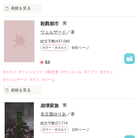
表紙を見る
殺戮都市
完
ウェルザード
／著
総文字数/437,080
「お願い、正気に戻って！」

845ページ
ホラー・オカルト
「ずっと一緒にいてあげる。

53
地獄で恋を、やり直そうね……」

#ホラー
#ファンタジー
#異世界
#サバイバル
#アプリ
#ガチャ
#ウェルザード
#グロ
#ゲーム
自分勝手な女子高生たちの

表紙を見る
円形の都市で、生きる為に人を殺す。

恋と友情、そして……

崩壊家族
完
バケモノを生んで、殺して、殺される物語。

名古屋ゆりあ
／著
定められたシステムに抗う事が出来ずに、流されるままに。

総文字数/27,774
105ページ
ホラー・オカルト
殺し殺され、命の灯が完全に消えるまで。
