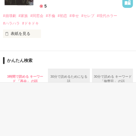
5
#崩壊劇
#家族
#同窓会
#不倫
#初恋
#幸せ
#セレブ
#現代ホラー
高い壁に阻まれ、出る事が出来ない街。

2015.12.27.完結公開

#ハラハラ
#ドキドキ
現れる獣のような怪物。

表紙を見る
私は、

俺達は、生きる為に人を殺す。

作品を読む
かんたん検索
どこで道を間違えてしまったのだろう？

ガチャで自分を強くする。

3時間で読める キーワー
30分で読めるためになる
30分で読める キーワード
“幸せになりたい”

ド 「再会」 の話
話
「御曹司」 の話
ただ、

作品を読む
それだけだった

☆★完結しました☆★
