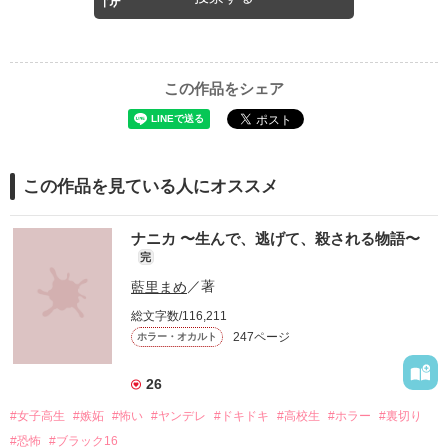
この作品をシェア
この作品を見ている人にオススメ
ナニカ 〜生んで、逃げて、殺される物語〜
完
藍里まめ
／著
総文字数/116,211
247ページ
ホラー・オカルト
26
#女子高生
#嫉妬
#怖い
#ヤンデレ
#ドキドキ
#高校生
#ホラー
#裏切り
#恐怖
#ブラック16