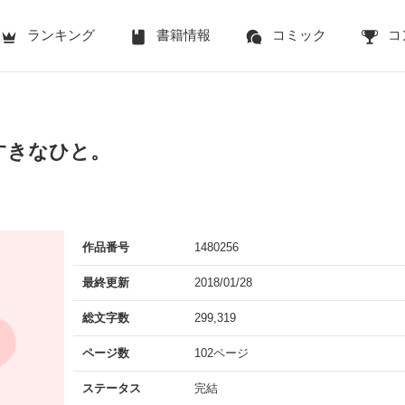
ランキング
書籍情報
コミック
コ
すきなひと。
作品番号
1480256
最終更新
2018/01/28
総文字数
299,319
ページ数
102ページ
ステータス
完結