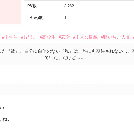
PV数
8,282
いいね数
1
#中学生
#片思い
#高校生
#恋愛
#主人公目線
#野いちご大賞
った『彼』。自分に自信のない『私』は、誰にも期待されないし、
ていた。だけど……。
り。
りね。
。