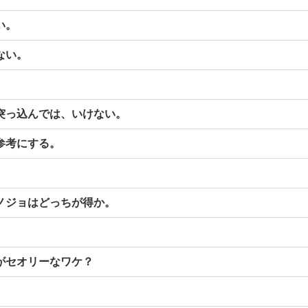
い。
ない。
。
突っ込んでは、いけない。
参考にする。
。
ノジョはどっちが得か。
。
がセオリーなワケ？