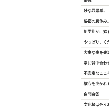
部長
妙な罪悪感。
秘密の夏休み
新学期が、始
やっぱり、く
大事な事を先
常に背中合わ
不安定なここ
核心を突かれ
自問自答
文化祭は色々