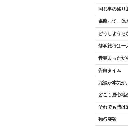
同じ事の繰り
進路って一体
どうしようも
修学旅行は一
青春まっただ
告白タイム
冗談か本気か
どこも居心地
それでも時は
強行突破