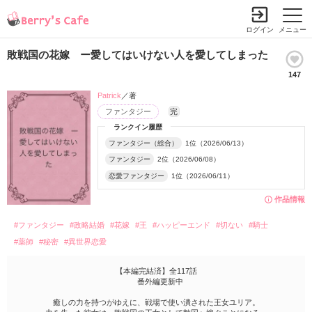
ログイン
メニュー
敗戦国の花嫁 ー愛してはいけない人を愛してしまった
147
Patrick
／著
ファンタジー
完
ランクイン履歴
ファンタジー（総合）
1位（2026/06/13）
ファンタジー
2位（2026/06/08）
恋愛ファンタジー
1位（2026/06/11）
作品情報
#ファンタジー
#政略結婚
#花嫁
#王
#ハッピーエンド
#切ない
#騎士
#薬師
#秘密
#異世界恋愛
【本編完結済】全117話
番外編更新中
癒しの力を持つがゆえに、戦場で使い潰された王女ユリア。