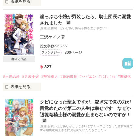
表紙を見る
子爵令嬢のジュスティーナは、裕福な伯爵家の令息ルドヴィク
崖っぷち令嬢が男装したら、騎士団長に溺愛
の婚約者。しかし、ルドヴィクはいつもジュスティーナではな
されました
完
く、彼女の妹のフェリーチェに会いに来る。

[原題]堅物閣下はわけあり男装令嬢を逃がさない！
自分に対する態度とは全く違う優しい態度でフェリーチェに接
三沢ケイ
／著
するルドヴィクを見て傷つくジュスティーナだが、自分は妹の
総文字数/96,266
ように愛らしくないし、魔法の能力も中途半端だからと諦めて
300ページ
ファンタジー
いた。

書籍化作品
そんなある日、ルドヴィクが妹に婚約者の証の契約石に見立て
327
た石を渡し、「君の方が婚約者だったらよかったのに」と言っ
ているのを聞いてしまう。

#王道恋愛
#男装令嬢
#堅物軍人
#婚約破棄
#ハピエン
#じれじれ
#書籍化
表紙を見る
さらに婚約解消が出来ないのは自分が嫌がっているせいだとい
う嘘まで吐かれ、我慢の限界が来たジュスティーナは、ルドヴ
◆甘々な後日談を大幅加筆の上、ベリーズ文庫様より発売中！
ィクとの婚約を破棄することを決意するが……

クビになった聖女ですが、嫁ぎ先で真の力が
応援してくださった皆様、ありがとうございます！◆

目覚めたので第二の人生は幸せです なぜか
◆小説家になろうにも掲載中です

辺境竜騎士様の溺愛が止まらないのですが！
「すまない。

◆2026年4月5日からベリーズファンタジー様より書籍発売中で
完
けど、俺にはアイリスを支えてゆける自信がない。

す！
婚約を解消してほしい」

[原題]お買い上げありがとうございます！～クビになった聖女候補で
すが辺境竜騎士さまに見初めていただきました～