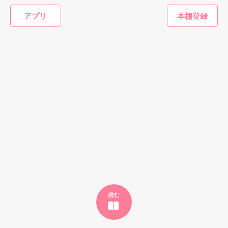
デーセオはレーニスを誰よりも高い金額で買い上げ、

アプリ
自分の領地へと「妻」として連れて行くのだが、

作品を読む
デーセオはその素顔をレーニスの前に晒すようなことはしなか
った。

呪いによって醜い模様を顔につけられたデーセオ。

恋愛(純愛)
恋愛(ラブコメ)
恋愛(ラブコメ)
恋愛(純愛)
それに竜騎士というだけあって、身体も大きく目つきも鋭いた
偽りの花嫁～虐げ
冷たい旦那様
旦那様はドクター
未知の世
め、

られた無能な姉が
その姿がレーニスを怖がらせるのではないか、という思いがあ
由笑／著
☆羽跡☆／著
ブラック
愛を知るまで～
☆／著
ったからだ。

中小路かほ／著
すれ違う二人は手紙でそれぞれの気持ちを伝えあうのだが
――。

もっと見る
力を失った元聖女候補が不器用な竜騎士に愛され、

かんたん検索の条件を変える
その聖なる力を取り戻すまでの物語。
作品を読む
読む