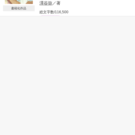
コスタ子爵令嬢──アイリスは

澤谷弥
／著
作品を読む
社交界デビューして初めての舞踏会で、

書籍化作品
総文字数/116,500
婚約者に婚約破棄を言い渡される。

318ページ
ファンタジー
両親を亡くし、病気の弟を抱え、

頼る人がいなくなったアイリスは実家を救うため、

836
男装して弟に成り代わり騎士となること決意する。

#異世界恋愛
#聖女
#竜騎士
#溺愛予定
#すれ違い
#不器用な男
#年の差
しかし、普段は厳しいが部下想いの堅物軍人──レオナルドとの
#エロ親父
#書籍化
出会いで、

運命の歯車が大きく回り始めて……。

表紙を見る
【『クビになった聖女ですが、嫁ぎ先で真の力が目覚めたので
「知っているか？　

第二の人生は幸せです　なぜか辺境竜騎士様の溺愛が止まらな
俺が心から美しいと思った女は世界にたった一人しかいない。

いのですが！』に改題して、2022年12月にベリーズファンタジ
お前だ」

かんたん検索
ーより書籍化】

※こちらはWEB版です。

わけあり男装令嬢

書籍の方は大幅に加筆修正、大改稿されております※

✕

30代女性向けの キーワー
じっくり読める キーワー
3時間で読める キーワー
書籍発売日に合わせて番外編が更新されます！！

無骨な堅物軍人

ド 「結婚」 の話
ド 「セクシー男子」 の話
ド 「上司」 の話
聖なる力を失い聖女候補をクビになったレーニスは、

これは没落した実家を救うために女を捨てた一人の令嬢の、

伯父夫婦によって「嫁ぎ先」を探されていた。

かくも幸せな恋物語。

それに名乗りをあげたのが辺境の竜騎と呼ばれているデーセ
オ・フルヘルト。
