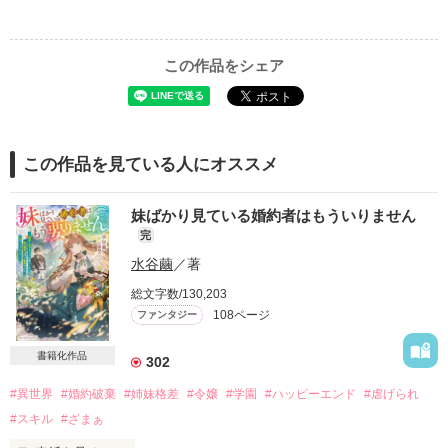
この作品をシェア
この作品を見ている人にオススメ
妹ばかり見ている婚約者はもういりません
完
水谷繭
／著
総文字数/130,203
108ページ
ファンタジー
書籍化作品
302
#異世界
#婚約破棄
#姉妹格差
#令嬢
#学園
#ハッピーエンド
#虐げられ
#スキル
#ざまぁ