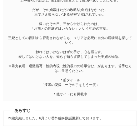
力を失った彼女は、敗戦国の王女として敵国へ嫁ぐことになる。
だが、その婚姻はただの政略結婚ではなかった。
王でさえ知らない“ある秘密”が隠されていた。
嫁いだその日、王から告げられたのは、
「お前との世継ぎはいらない」という拒絶の言葉。
王妃としての役割すら否定されながらも、ユリアは必死に自分の居場所を探して
いく。
触れてはいけないはずの手が、心を揺らす。
愛してはいけない人を、知らず知らず愛してしまった王妃の物語。
※暴力表現・過激描写・性的表現（性的暴力の暗示含む）があります。苦手な方
はご注意ください。
＊前タイトル
「漆黒の花嫁 ーその手をもう一度」
＊他サイトにも掲載中
あらすじ
本編完結しました。6月より番外編を数話更新しております。